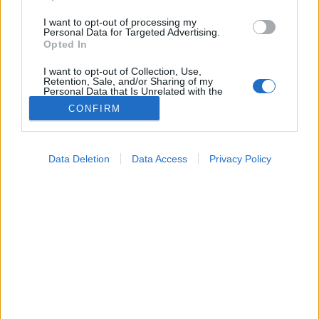
I want to opt-out of processing my
Personal Data for Targeted Advertising.
Opted In
I want to opt-out of Collection, Use,
Retention, Sale, and/or Sharing of my
Personal Data that Is Unrelated with the
Purposes for which it was collected.
CONFIRM
Opted Out
Betegségek
Google consents
2024. június 23. 16:04
Data Deletion
Data Access
Privacy Policy
Megosztás
Küldés
Küldés Messengeren
I want to allow Google to enable storage
related to advertising like cookies on web or
device identifiers in apps.
A pigmentfoltok igencsak zavaróak, melyeket
I want to allow my user data to be sent to
eltüntetni egyáltalán nem egyszerű.
Google for online advertising purposes.
I want to allow Google to send me
personalized advertising.
I want to allow Google to enable storage