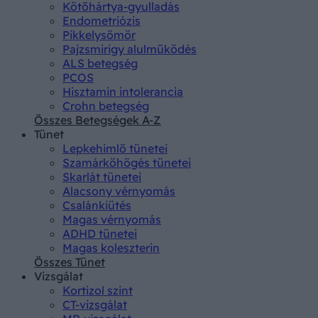
Kötőhártya-gyulladás
Endometriózis
Pikkelysömör
Pajzsmirigy alulműködés
ALS betegség
PCOS
Hisztamin intolerancia
Crohn betegség
Összes Betegségek A-Z
Tünet
Lepkehimlő tünetei
Szamárköhögés tünetei
Skarlát tünetei
Alacsony vérnyomás
Csalánkiütés
Magas vérnyomás
ADHD tünetei
Magas koleszterin
Összes Tünet
Vizsgálat
Kortizol szint
CT-vizsgálat