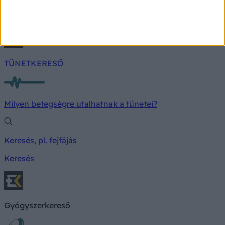
Trükkös tekerős gombok a hűtőben: ezért romlik
meg az étel, ha rossz számot választunk.
TÜNETKERESŐ
Milyen betegségre utalhatnak a tünetei?
Keresés, pl. fejfájás
Keresés
Gyógyszerkereső