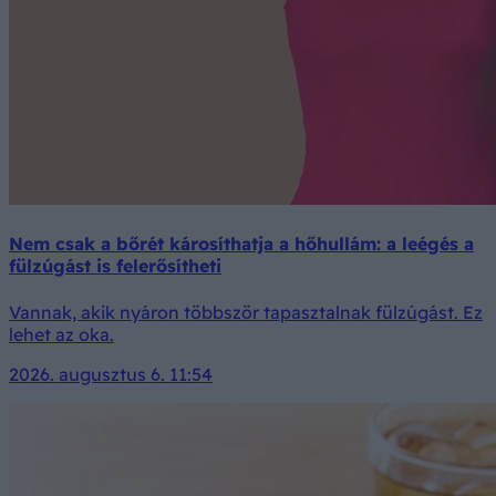
Nem csak a bőrét károsíthatja a hőhullám: a leégés a
fülzúgást is felerősítheti
Vannak, akik nyáron többször tapasztalnak fülzúgást. Ez
lehet az oka.
2026. augusztus 6. 11:54