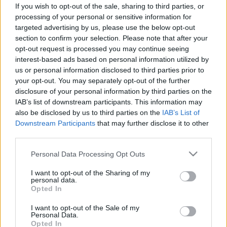
halványíthatók el a bőrgyógyász
If you wish to opt-out of the sale, sharing to third parties, or
szerint
processing of your personal or sensitive information for
targeted advertising by us, please use the below opt-out
section to confirm your selection. Please note that after your
opt-out request is processed you may continue seeing
interest-based ads based on personal information utilized by
us or personal information disclosed to third parties prior to
your opt-out. You may separately opt-out of the further
disclosure of your personal information by third parties on the
IAB’s list of downstream participants. This information may
also be disclosed by us to third parties on the
IAB’s List of
Downstream Participants
that may further disclose it to other
third parties.
Please note that this website/app uses one or more Google
Personal Data Processing Opt Outs
services and may gather and store information including but
not limited to your visit or usage behaviour. You may click to
I want to opt-out of the Sharing of my
personal data.
grant or deny consent to Google and its third-party tags to
Opted In
use your data for below specified purposes in below Google
consent section.
I want to opt-out of the Sale of my
Personal Data.
Opted In