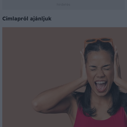
Címlapról ajánljuk