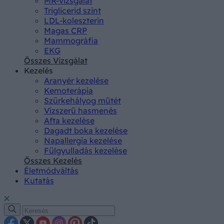
MR-vizsgálat
Triglicerid szint
LDL-koleszterin
Magas CRP
Mammográfia
EKG
Összes Vizsgálat
Kezelés
Aranyér kezelése
Kemoterápia
Szürkehályog műtét
Vízszerű hasmenés
Afta kezelése
Dagadt boka kezelése
Napallergia kezelése
Fülgyulladás kezelése
Összes Kezelés
Életmódváltás
Kutatás