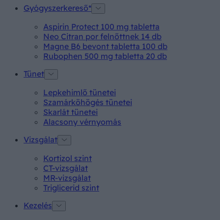
Gyógyszerkereső*
Aspirin Protect 100 mg tabletta
Neo Citran por felnőttnek 14 db
Magne B6 bevont tabletta 100 db
Rubophen 500 mg tabletta 20 db
Tünet
Lepkehimlő tünetei
Szamárköhögés tünetei
Skarlát tünetei
Alacsony vérnyomás
Vizsgálat
Kortizol szint
CT-vizsgálat
MR-vizsgálat
Triglicerid szint
Kezelés