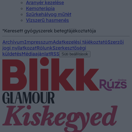
Aranyér kezelése
Kemoterápia
Szürkehályog műtét
Vízszerű hasmenés
*Keresett gyógyszerek betegtájékoztatója
Archívum
Impresszum
Adatkezelési tájékoztató
Szerzői
jogi nyilatkozat
Rólunk
Szerkesztőségi
küldetés
Médiaajánlat
RSS
Süti beállítások