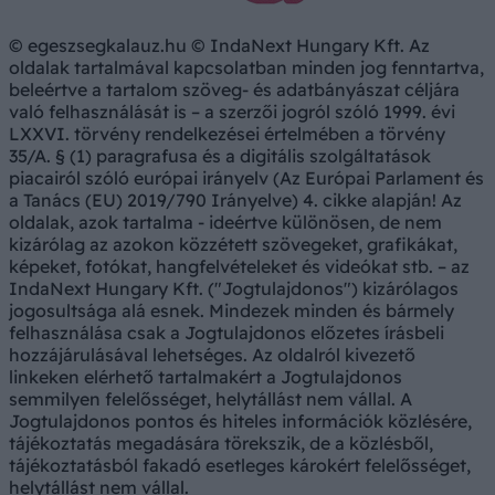
© egeszsegkalauz.hu © IndaNext Hungary Kft. Az
oldalak tartalmával kapcsolatban minden jog fenntartva,
beleértve a tartalom szöveg- és adatbányászat céljára
való felhasználását is – a szerzői jogról szóló 1999. évi
LXXVI. törvény rendelkezései értelmében a törvény
35/A. § (1) paragrafusa és a digitális szolgáltatások
piacairól szóló európai irányelv (Az Európai Parlament és
a Tanács (EU) 2019/790 Irányelve) 4. cikke alapján! Az
oldalak, azok tartalma - ideértve különösen, de nem
kizárólag az azokon közzétett szövegeket, grafikákat,
képeket, fotókat, hangfelvételeket és videókat stb. – az
IndaNext Hungary Kft. ("Jogtulajdonos") kizárólagos
jogosultsága alá esnek. Mindezek minden és bármely
felhasználása csak a Jogtulajdonos előzetes írásbeli
hozzájárulásával lehetséges. Az oldalról kivezető
linkeken elérhető tartalmakért a Jogtulajdonos
semmilyen felelősséget, helytállást nem vállal. A
Jogtulajdonos pontos és hiteles információk közlésére,
tájékoztatás megadására törekszik, de a közlésből,
tájékoztatásból fakadó esetleges károkért felelősséget,
helytállást nem vállal.