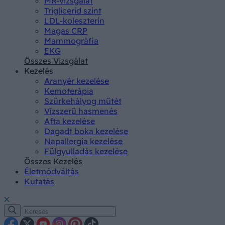
MR-vizsgálat
Triglicerid szint
LDL-koleszterin
Magas CRP
Mammográfia
EKG
Összes Vizsgálat
Kezelés
Aranyér kezelése
Kemoterápia
Szürkehályog műtét
Vízszerű hasmenés
Afta kezelése
Dagadt boka kezelése
Napallergia kezelése
Fülgyulladás kezelése
Összes Kezelés
Életmódváltás
Kutatás