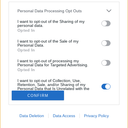
Cukorbetegség
Please note that this website/app uses one or more Google
Personal Data Processing Opt Outs
services and may gather and store information including but
not limited to your visit or usage behaviour. You may click to
I want to opt-out of the Sharing of my
personal data.
grant or deny consent to Google and its third-party tags to
Opted In
use your data for below specified purposes in below Google
consent section.
I want to opt-out of the Sale of my
Personal Data.
Opted In
I want to opt-out of processing my
Personal Data for Targeted Advertising.
Opted In
I want to opt-out of Collection, Use,
Retention, Sale, and/or Sharing of my
Personal Data that Is Unrelated with the
Purposes for which it was collected.
CONFIRM
Opted Out
Google consents
Data Deletion
Data Access
Privacy Policy
I want to allow Google to enable storage
related to advertising like cookies on web or