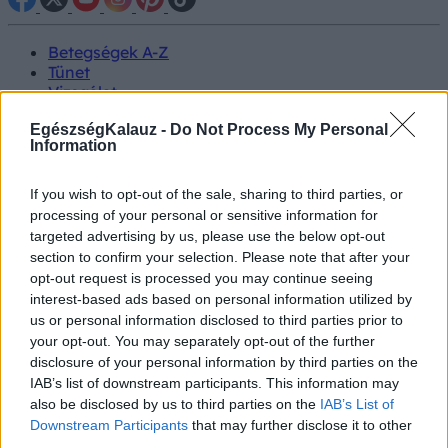
Betegségek A-Z
Tünet
Vizsgálat
Kezelés
EgészségKalauz -
Do Not Process My Personal
Életmódváltás
Information
Kutatás
Prevenció
Hírek
If you wish to opt-out of the sale, sharing to third parties, or
Videók
processing of your personal or sensitive information for
Kisállatok egészsége
targeted advertising by us, please use the below opt-out
section to confirm your selection. Please note that after your
#allergia
#influenza
#cukorbetegség
opt-out request is processed you may continue seeing
#orvosmeteorológia
#vérnyomás
#stroke
#rákbetegség
interest-based ads based on personal information utilized by
#pajzsmirigy
#reflux
#ekcéma
#herpesz
us or personal information disclosed to third parties prior to
Regisztráció
your opt-out. You may separately opt-out of the further
disclosure of your personal information by third parties on the
IAB’s list of downstream participants. This information may
also be disclosed by us to third parties on the
IAB’s List of
Downstream Participants
that may further disclose it to other
Betegségek
Cukorbetegség
third parties.