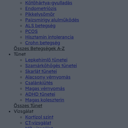
Kötőhártya-gyulladás
Endometriózis
Pikkelysömör
Pajzsmirigy alulműködés
ALS betegség
PCOS
Hisztamin intolerancia
Crohn betegség
Összes Betegségek A-Z
Tünet
Lepkehimlő tünetei
Szamárköhögés tünetei
Skarlát tünetei
Alacsony vérnyomás
Csalánkiütés
Magas vérnyomás
ADHD tünetei
Magas koleszterin
Összes Tünet
Vizsgálat
Kortizol szint
CT-vizsgálat