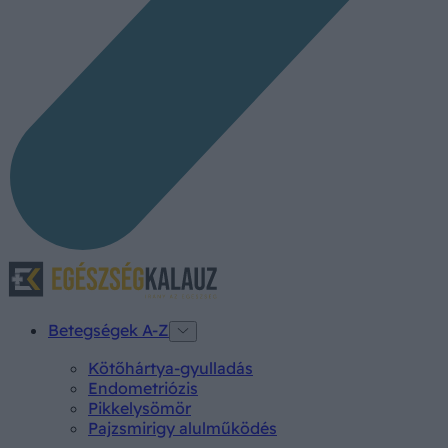
Betegségek A-Z
Kötőhártya-gyulladás
Endometriózis
Pikkelysömör
Pajzsmirigy alulműködés