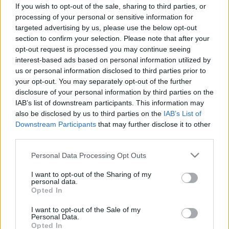
testünkön, ahol könnyen
If you wish to opt-out of the sale, sharing to third parties, or
kialakulhat
processing of your personal or sensitive information for
targeted advertising by us, please use the below opt-out
section to confirm your selection. Please note that after your
opt-out request is processed you may continue seeing
interest-based ads based on personal information utilized by
us or personal information disclosed to third parties prior to
your opt-out. You may separately opt-out of the further
disclosure of your personal information by third parties on the
IAB’s list of downstream participants. This information may
also be disclosed by us to third parties on the
IAB’s List of
Downstream Participants
that may further disclose it to other
third parties.
Please note that this website/app uses one or more Google
Personal Data Processing Opt Outs
services and may gather and store information including but
not limited to your visit or usage behaviour. You may click to
I want to opt-out of the Sharing of my
personal data.
grant or deny consent to Google and its third-party tags to
Opted In
use your data for below specified purposes in below Google
consent section.
I want to opt-out of the Sale of my
Personal Data.
Opted In