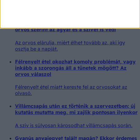
A 8-8-8 szabály lehet a hosszú élet egyik titka –
orvos szerint az agyat és a szívet is védi
Az orvos elárulja, miért élhet tovább az, aki így
osztja be a napját.
Félrenyelt étel okozhat komoly problémát, vagy
inkább a szorongás áll a tünetek mögött? Az
orvos válaszol
Félrenyelt étel miatt kereste fel az orvosokat az
olvasó.
Villámcsapás után ez történik a szervezetben: új
kutatás mutatta meg, mi zajlik pontosan ilyenkor
A szív is súlyosan károsodhat villámcsapás során.
Gyanús anyajegyet talált magán? Ekkor érdemes