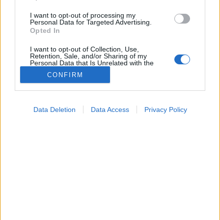
I want to opt-out of processing my
Personal Data for Targeted Advertising.
Opted In
I want to opt-out of Collection, Use,
Retention, Sale, and/or Sharing of my
Personal Data that Is Unrelated with the
Purposes for which it was collected.
CONFIRM
Opted Out
Betegségek
Google consents
2024. szeptember 29. 19:04
Data Deletion
Data Access
Privacy Policy
Megosztás
Küldés
Küldés Messengeren
I want to allow Google to enable storage
related to advertising like cookies on web or
device identifiers in apps.
A melanóma az önellenőrzés során
nehezen látható és
I want to allow my user data to be sent to
hozzáférhető testrészeken is kialakulhat.
Google for online advertising purposes.
I want to allow Google to send me
personalized advertising.
I want to allow Google to enable storage