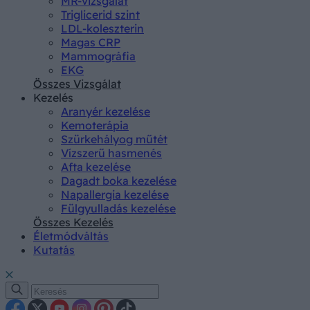
MR-vizsgálat
Triglicerid szint
LDL-koleszterin
Magas CRP
Mammográfia
EKG
Összes Vizsgálat
Kezelés
Aranyér kezelése
Kemoterápia
Szürkehályog műtét
Vízszerű hasmenés
Afta kezelése
Dagadt boka kezelése
Napallergia kezelése
Fülgyulladás kezelése
Összes Kezelés
Életmódváltás
Kutatás