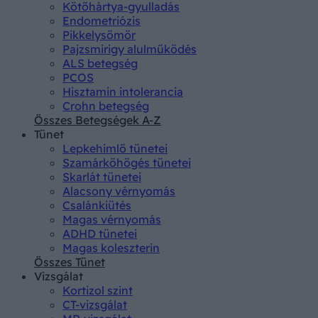
Kötőhártya-gyulladás
Endometriózis
Pikkelysömör
Pajzsmirigy alulműködés
ALS betegség
PCOS
Hisztamin intolerancia
Crohn betegség
Összes Betegségek A-Z
Tünet
Lepkehimlő tünetei
Szamárköhögés tünetei
Skarlát tünetei
Alacsony vérnyomás
Csalánkiütés
Magas vérnyomás
ADHD tünetei
Magas koleszterin
Összes Tünet
Vizsgálat
Kortizol szint
CT-vizsgálat