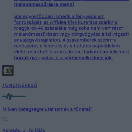
melanómaszűrésre menni
Bár egyre többen ismerik a fényvédelem
fontosságát, az Affidea friss kutatása szerint a
magyarok 48 százaléka még soha nem vett részt
melanómaszűrésen vagy bőrgyógyász által végzett
anyajegyvizsgálaton. A szakemberek szerint a
rendszeres ellenőrzés és a tudatos napvédelem
életet menthet, hiszen a korai stádiumban felismert
bőrrák gyógyulási esélyei kiemelkedően jók.
TÜNETKERESŐ
Milyen betegségre utalhatnak a tünetei?
Keresés, pl. fejfájás