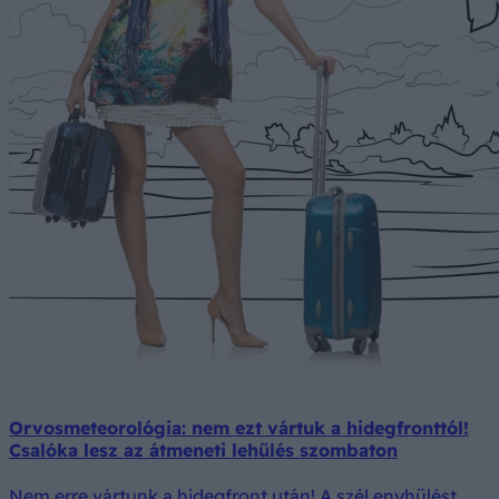
Orvosmeteorológia: nem ezt vártuk a hidegfronttól!
Csalóka lesz az átmeneti lehűlés szombaton
Nem erre vártunk a hidegfront után! A szél enyhülést