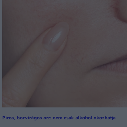
Piros, borvirágos orr: nem csak alkohol okozhatja