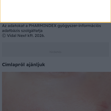
Az adatokat a PHARMINDEX gyógyszer-információs
adatbázis szolgáltatja
Ⓒ Vidal Next kft. 2026.
Címlapról ajánljuk