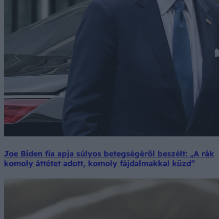
Joe Biden fia apja súlyos betegségéről beszélt: „A rák
komoly áttétet adott, komoly fájdalmakkal küzd”