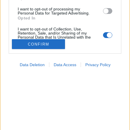
I want to opt-out of processing my
Personal Data for Targeted Advertising.
Opted In
I want to opt-out of Collection, Use,
Retention, Sale, and/or Sharing of my
Personal Data that Is Unrelated with the
Purposes for which it was collected.
CONFIRM
Opted Out
Betegségek
2026. március 09. 08:04
Google consents
Megosztás
Küldés
Küldés Messengeren
Data Deletion
Data Access
Privacy Policy
I want to allow Google to enable storage
related to advertising like cookies on web or
Petrás Gabriella
device identifiers in apps.
online szerkesztő
I want to allow my user data to be sent to
Google for online advertising purposes.
A kettő együtt tovább növelheti a depresszió
I want to allow Google to send me
kockázatát.
personalized advertising.
I want to allow Google to enable storage