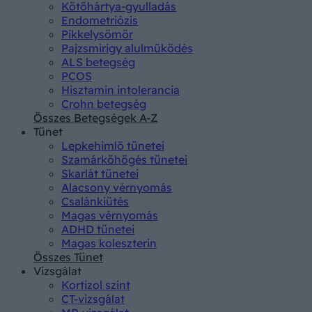
Kötőhártya-gyulladás
Endometriózis
Pikkelysömör
Pajzsmirigy alulműködés
ALS betegség
PCOS
Hisztamin intolerancia
Crohn betegség
Összes Betegségek A-Z
Tünet
Lepkehimlő tünetei
Szamárköhögés tünetei
Skarlát tünetei
Alacsony vérnyomás
Csalánkiütés
Magas vérnyomás
ADHD tünetei
Magas koleszterin
Összes Tünet
Vizsgálat
Kortizol szint
CT-vizsgálat