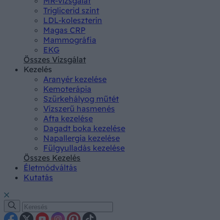
MR-vizsgálat
Triglicerid szint
LDL-koleszterin
Magas CRP
Mammográfia
EKG
Összes Vizsgálat
Kezelés
Aranyér kezelése
Kemoterápia
Szürkehályog műtét
Vízszerű hasmenés
Afta kezelése
Dagadt boka kezelése
Napallergia kezelése
Fülgyulladás kezelése
Összes Kezelés
Életmódváltás
Kutatás