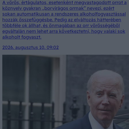
A vörös, értágulatos, esetenként megvastagodott orrot a
köznyelv gyakran „borvirágos orrnak” nevezi, ezért
sokan automatikusan a rendszeres alkoholfogyasztással
hozzák összefüggésbe. Pedig az elváltozás hátterében
többféle ok állhat, és önmagában az orr vörösségéből
egyáltalán nem lehet arra következtetni, hogy valaki sok
alkoholt fogyaszt.
2026. augusztus 10. 09:02