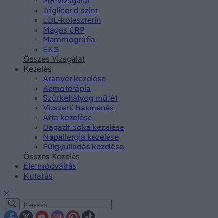
MR-vizsgálat
Triglicerid szint
LDL-koleszterin
Magas CRP
Mammográfia
EKG
Összes Vizsgálat
Kezelés
Aranyér kezelése
Kemoterápia
Szürkehályog műtét
Vízszerű hasmenés
Afta kezelése
Dagadt boka kezelése
Napallergia kezelése
Fülgyulladás kezelése
Összes Kezelés
Életmódváltás
Kutatás