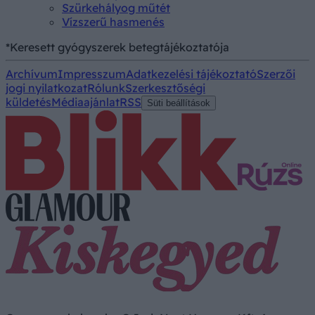
Szürkehályog műtét
Vízszerű hasmenés
*Keresett gyógyszerek betegtájékoztatója
Archívum
Impresszum
Adatkezelési tájékoztató
Szerzői
jogi nyilatkozat
Rólunk
Szerkesztőségi
küldetés
Médiaajánlat
RSS
Süti beállítások