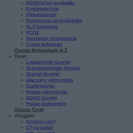
Kötőhártya-gyulladás
Endometriózis
Pikkelysömör
Pajzsmirigy alulműködés
ALS betegség
PCOS
Hisztamin intolerancia
Crohn betegség
Összes Betegségek A-Z
Tünet
Lepkehimlő tünetei
Szamárköhögés tünetei
Skarlát tünetei
Alacsony vérnyomás
Csalánkiütés
Magas vérnyomás
ADHD tünetei
Magas koleszterin
Összes Tünet
Vizsgálat
Kortizol szint
CT-vizsgálat