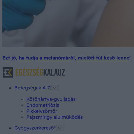
Ezt jó, ha tudja a melanómáról, mielőtt túl késő lenne!
Betegségek A-Z
Kötőhártya-gyulladás
Endometriózis
Pikkelysömör
Pajzsmirigy alulműködés
Gyógyszerkereső*