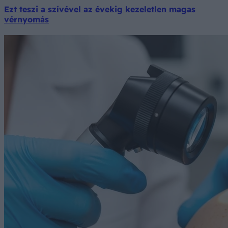
Ezt teszi a szívével az évekig kezeletlen magas
vérnyomás