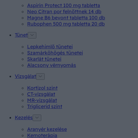
Aspirin Protect 100 mg tabletta
Neo Citran por felnőttnek 14 db
Magne B6 bevont tabletta 100 db
Rubophen 500 mg tabletta 20 db
Tünet
Lepkehimlő tünetei
Szamárköhögés tünetei
Skarlát tünetei
Alacsony vérnyomás
Vizsgálat
Kortizol szint
CT-vizsgálat
MR-vizsgálat
Triglicerid szint
Kezelés
Aranyér kezelése
Kemoterápia