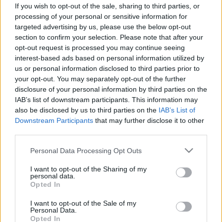
If you wish to opt-out of the sale, sharing to third parties, or
processing of your personal or sensitive information for
targeted advertising by us, please use the below opt-out
section to confirm your selection. Please note that after your
Betegségek
opt-out request is processed you may continue seeing
2011. március 06. 08:03
interest-based ads based on personal information utilized by
Módosítva: 2015. november 04. 13:49
us or personal information disclosed to third parties prior to
Megosztás
Küldés
Küldés Messengeren
your opt-out. You may separately opt-out of the further
disclosure of your personal information by third parties on the
IAB’s list of downstream participants. This information may
Egészségkalauz
also be disclosed by us to third parties on the
IAB’s List of
Egészségkalauz
Downstream Participants
that may further disclose it to other
third parties.
A lágyabb víz nem enyhíti az ekcémát! Bár egyes
Please note that this website/app uses one or more Google
Personal Data Processing Opt Outs
services and may gather and store information including but
vélemények szerint a kemény víz kiválthatja a
not limited to your visit or usage behaviour. You may click to
I want to opt-out of the Sharing of my
viszkető, kellemetlen érzésekkel járó atópiás
personal data.
grant or deny consent to Google and its third-party tags to
Opted In
ekcémát, egy új brit tanulmány felfedezte, hogy a víz
use your data for below specified purposes in below Google
consent section.
lágyítása egyáltalán nem enyhíti a tüneteket.
I want to opt-out of the Sale of my
Personal Data.
Opted In