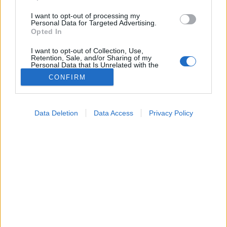
I want to opt-out of processing my
Personal Data for Targeted Advertising.
Opted In
I want to opt-out of Collection, Use,
Retention, Sale, and/or Sharing of my
Personal Data that Is Unrelated with the
Purposes for which it was collected.
CONFIRM
Opted Out
Google consents
Data Deletion
Data Access
Privacy Policy
I want to allow Google to enable storage
related to advertising like cookies on web or
device identifiers in apps.
I want to allow my user data to be sent to
Google for online advertising purposes.
Betegségek
I want to allow Google to send me
2026. július 05. 19:54
personalized advertising.
Megosztás
Küldés
Küldés Messengeren
I want to allow Google to enable storage