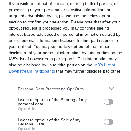
If you wish to opt-out of the sale, sharing to third parties, or
Elmúlt már 18 éves?
Ezen az oldalon felnőtt tartalom
processing of your personal or sensitive information for
található!
targeted advertising by us, please use the below opt-out
Igen
Nem
section to confirm your selection. Please note that after your
Ez a gyakori szokás károsíthatja a pénisz
opt-out request is processed you may continue seeing
Betegségek
egészségét és gyengítheti az erekciót
interest-based ads based on personal information utilized by
us or personal information disclosed to third parties prior to
Ez a gyakori szokás károsíthatja a
your opt-out. You may separately opt-out of the further
disclosure of your personal information by third parties on the
pénisz egészségét és gyengítheti
IAB’s list of downstream participants. This information may
az erekciót
also be disclosed by us to third parties on the
IAB’s List of
Downstream Participants
that may further disclose it to other
third parties.
Please note that this website/app uses one or more Google
Personal Data Processing Opt Outs
services and may gather and store information including but
not limited to your visit or usage behaviour. You may click to
I want to opt-out of the Sharing of my
personal data.
grant or deny consent to Google and its third-party tags to
Opted In
use your data for below specified purposes in below Google
consent section.
I want to opt-out of the Sale of my
Personal Data.
Opted In