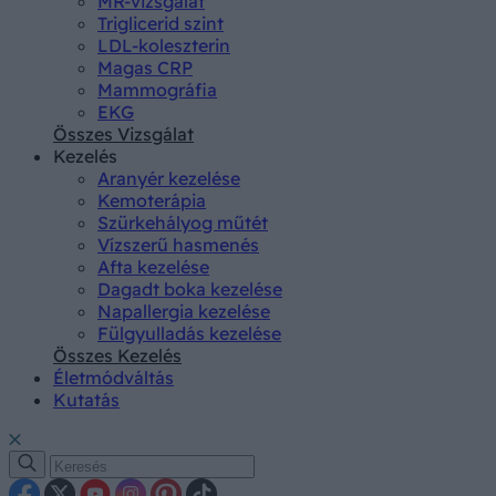
MR-vizsgálat
Triglicerid szint
LDL-koleszterin
Magas CRP
Mammográfia
EKG
Összes Vizsgálat
Kezelés
Aranyér kezelése
Kemoterápia
Szürkehályog műtét
Vízszerű hasmenés
Afta kezelése
Dagadt boka kezelése
Napallergia kezelése
Fülgyulladás kezelése
Összes Kezelés
Életmódváltás
Kutatás