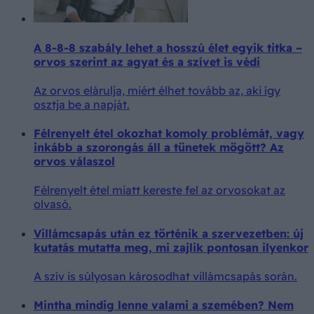
A 8-8-8 szabály lehet a hosszú élet egyik titka –
orvos szerint az agyat és a szívet is védi
Az orvos elárulja, miért élhet tovább az, aki így
osztja be a napját.
Félrenyelt étel okozhat komoly problémát, vagy
inkább a szorongás áll a tünetek mögött? Az
orvos válaszol
Félrenyelt étel miatt kereste fel az orvosokat az
olvasó.
Villámcsapás után ez történik a szervezetben: új
kutatás mutatta meg, mi zajlik pontosan ilyenkor
A szív is súlyosan károsodhat villámcsapás során.
Mintha mindig lenne valami a szemében? Nem