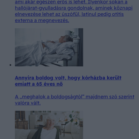
ami akár egészen erős is lehet. Ilyenkor sokan a
hallójárat-gyulladásra gondolnak, aminek köznapi
elnevezése lehet az úszófül, latinul pedig otitis
externa a megnevezés.
Annyira boldog volt, hogy kórházba került
emiatt a 65 éves nő
A „meghalok a boldogságtól” majdnem szó szerint
valóra vált.