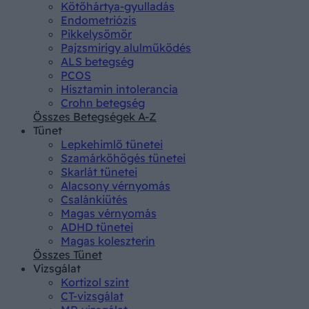
Kötőhártya-gyulladás
Endometriózis
Pikkelysömör
Pajzsmirigy alulműködés
ALS betegség
PCOS
Hisztamin intolerancia
Crohn betegség
Összes Betegségek A-Z
Tünet
Lepkehimlő tünetei
Szamárköhögés tünetei
Skarlát tünetei
Alacsony vérnyomás
Csalánkiütés
Magas vérnyomás
ADHD tünetei
Magas koleszterin
Összes Tünet
Vizsgálat
Kortizol szint
CT-vizsgálat