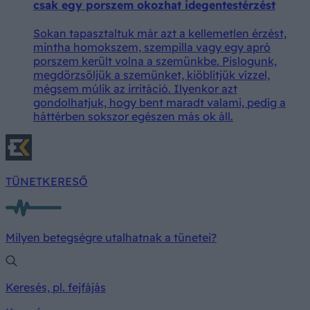
csak egy porszem okozhat idegentestérzést
Sokan tapasztaltuk már azt a kellemetlen érzést,
mintha homokszem, szempilla vagy egy apró
porszem került volna a szemünkbe. Pislogunk,
megdörzsöljük a szemünket, kiöblítjük vízzel,
mégsem múlik az irritáció. Ilyenkor azt
gondolhatjuk, hogy bent maradt valami, pedig a
háttérben sokszor egészen más ok áll.
TÜNETKERESŐ
Milyen betegségre utalhatnak a tünetei?
Keresés, pl. fejfájás