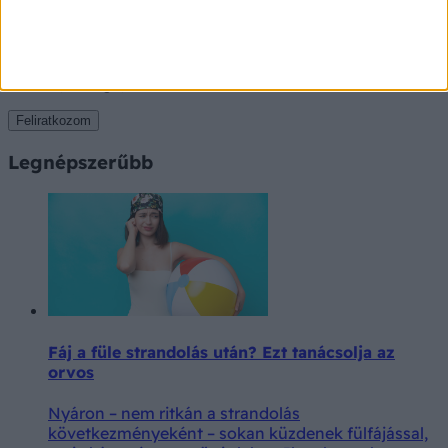
Értesüljön legújabb híreinkről hírlevelünkből
Feliratkozom
Legnépszerűbb
Fáj a füle strandolás után? Ezt tanácsolja az
orvos
Nyáron – nem ritkán a strandolás
következményeként – sokan küzdenek fülfájással,