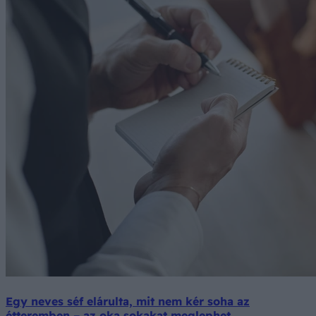
Egy neves séf elárulta, mit nem kér soha az
étteremben – az oka sokakat meglephet