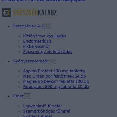
Betegségek A-Z
Kötőhártya-gyulladás
Endometriózis
Pikkelysömör
Pajzsmirigy alulműködés
Gyógyszerkereső*
Aspirin Protect 100 mg tabletta
Neo Citran por felnőttnek 14 db
Magne B6 bevont tabletta 100 db
Rubophen 500 mg tabletta 20 db
Tünet
Lepkehimlő tünetei
Szamárköhögés tünetei
Skarlát tünetei