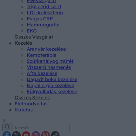
MR-vizsgálat
Triglicerid szint
LDL-koleszterin
Magas CRP
Mammográfia
EKG
Összes Vizsgálat
Kezelés
Aranyér kezelése
Kemoterápia
Szürkehályog műtét
Vízszerű hasmenés
Afta kezelése
Dagadt boka kezelése
Napallergia kezelése
Fülgyulladás kezelése
Összes Kezelés
Életmódváltás
Kutatás