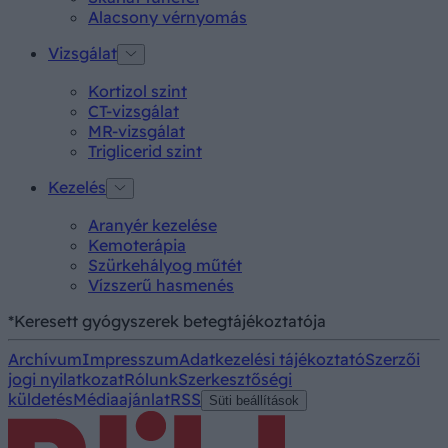
Alacsony vérnyomás
Vizsgálat
Kortizol szint
CT-vizsgálat
MR-vizsgálat
Triglicerid szint
Kezelés
Aranyér kezelése
Kemoterápia
Szürkehályog műtét
Vízszerű hasmenés
*Keresett gyógyszerek betegtájékoztatója
Archívum
Impresszum
Adatkezelési tájékoztató
Szerzői
jogi nyilatkozat
Rólunk
Szerkesztőségi
küldetés
Médiaajánlat
RSS
Süti beállítások