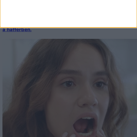
Miért szakít félbe valaki folyton másokat? A
pszichológusok szerint nem mindig udvariatlanság áll
a háttérben.