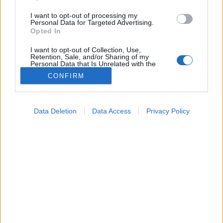
I want to opt-out of processing my
Personal Data for Targeted Advertising.
Opted In
I want to opt-out of Collection, Use,
Retention, Sale, and/or Sharing of my
Personal Data that Is Unrelated with the
Purposes for which it was collected.
CONFIRM
Opted Out
Betegségek
2021. június 13. 07:08
Google consents
Megosztás
Küldés
Küldés Messengeren
Data Deletion
Data Access
Privacy Policy
I want to allow Google to enable storage
related to advertising like cookies on web or
Az AstraZeneca oltóanyag egyik mellékhatása lehet a
device identifiers in apps.
kapilláris szivárgási szindróma.
I want to allow my user data to be sent to
Google for online advertising purposes.
I want to allow Google to send me
personalized advertising.
I want to allow Google to enable storage