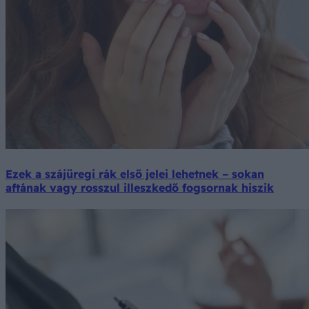
Ezek a szájüregi rák első jelei lehetnek – sokan
aftának vagy rosszul illeszkedő fogsornak hiszik