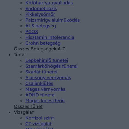
Kötőhártya-gyulladás
Endometriózis
Pikkelysömör
Pajzsmirigy alulműködés
ALS betegség
PCOS
Hisztamin intolerancia
Crohn betegség
Összes Betegségek A-Z
Tünet
Lepkehimlő tünetei
Szamárköhögés tünetei
Skarlát tünetei
Alacsony vérnyomás
Csalánkiütés
Magas vérnyomás
ADHD tünetei
Magas koleszterin
Összes Tünet
Vizsgálat
Kortizol szint
CT-vizsgálat