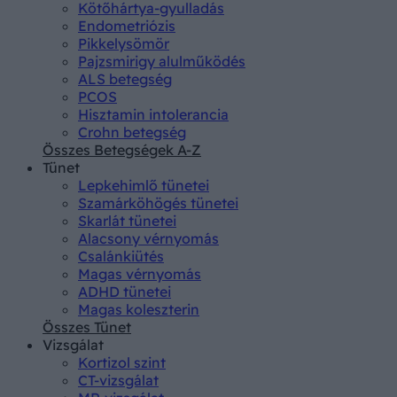
Kötőhártya-gyulladás
Endometriózis
Pikkelysömör
Pajzsmirigy alulműködés
ALS betegség
PCOS
Hisztamin intolerancia
Crohn betegség
Összes Betegségek A-Z
Tünet
Lepkehimlő tünetei
Szamárköhögés tünetei
Skarlát tünetei
Alacsony vérnyomás
Csalánkiütés
Magas vérnyomás
ADHD tünetei
Magas koleszterin
Összes Tünet
Vizsgálat
Kortizol szint
CT-vizsgálat