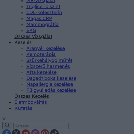
MR-vizsgálat
Triglicerid szint
LDL-koleszterin
Magas CRP
Mammográfia
EKG
Összes Vizsgálat
Kezelés
Aranyér kezelése
Kemoterápia
Szürkehályog műtét
Vízszerű hasmenés
Afta kezelése
Dagadt boka kezelése
Napallergia kezelése
Fülgyulladás kezelése
Összes Kezelés
Életmódváltás
Kutatás