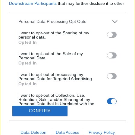
Downstream Participants
that may further disclose it to other
third parties.
Szívprobléma
Please note that this website/app uses one or more Google
Personal Data Processing Opt Outs
services and may gather and store information including but
not limited to your visit or usage behaviour. You may click to
I want to opt-out of the Sharing of my
personal data.
grant or deny consent to Google and its third-party tags to
Opted In
use your data for below specified purposes in below Google
consent section.
I want to opt-out of the Sale of my
Personal Data.
Opted In
I want to opt-out of processing my
Personal Data for Targeted Advertising.
Opted In
I want to opt-out of Collection, Use,
Retention, Sale, and/or Sharing of my
Personal Data that Is Unrelated with the
Purposes for which it was collected.
CONFIRM
Opted Out
Google consents
Data Deletion
Data Access
Privacy Policy