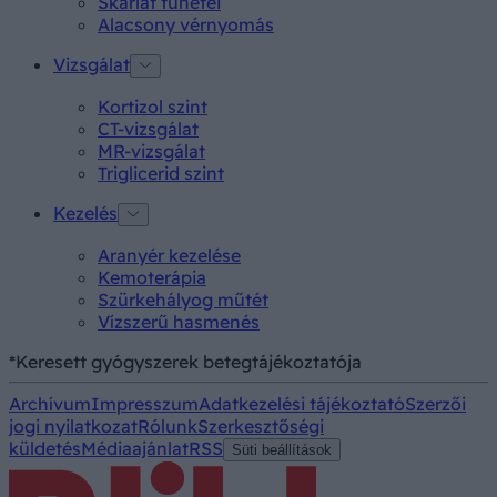
Skarlát tünetei
Alacsony vérnyomás
Vizsgálat
Kortizol szint
CT-vizsgálat
MR-vizsgálat
Triglicerid szint
Kezelés
Aranyér kezelése
Kemoterápia
Szürkehályog műtét
Vízszerű hasmenés
*Keresett gyógyszerek betegtájékoztatója
Archívum
Impresszum
Adatkezelési tájékoztató
Szerzői
jogi nyilatkozat
Rólunk
Szerkesztőségi
küldetés
Médiaajánlat
RSS
Süti beállítások