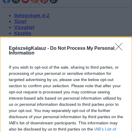
Betegségek A-Z
Tünet
Vizsgálat
Kezelés
Életmódváltás
Kutatás
EgészségKalauz -
Do Not Process My Personal
Prevenció
Information
Hírek
Videók
If you wish to opt-out of the sale, sharing to third parties, or
Kisállatok egészsége
processing of your personal or sensitive information for
targeted advertising by us, please use the below opt-out
#allergia
#influenza
#cukorbetegség
section to confirm your selection. Please note that after your
#orvosmeteorológia
#vérnyomás
#stroke
#rákbetegség
opt-out request is processed you may continue seeing
#pajzsmirigy
#reflux
#ekcéma
#herpesz
interest-based ads based on personal information utilized by
Regisztráció
us or personal information disclosed to third parties prior to
your opt-out. You may separately opt-out of the further
disclosure of your personal information by third parties on the
IAB’s list of downstream participants. This information may
also be disclosed by us to third parties on the
IAB’s List of
Szívprobléma