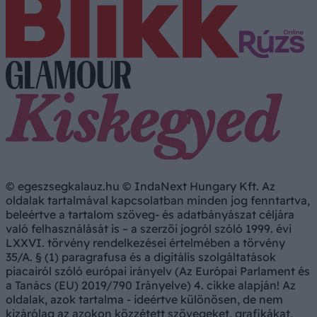
© egeszsegkalauz.hu © IndaNext Hungary Kft. Az
oldalak tartalmával kapcsolatban minden jog fenntartva,
beleértve a tartalom szöveg- és adatbányászat céljára
való felhasználását is – a szerzői jogról szóló 1999. évi
LXXVI. törvény rendelkezései értelmében a törvény
35/A. § (1) paragrafusa és a digitális szolgáltatások
piacairól szóló európai irányelv (Az Európai Parlament és
a Tanács (EU) 2019/790 Irányelve) 4. cikke alapján! Az
oldalak, azok tartalma - ideértve különösen, de nem
kizárólag az azokon közzétett szövegeket, grafikákat,