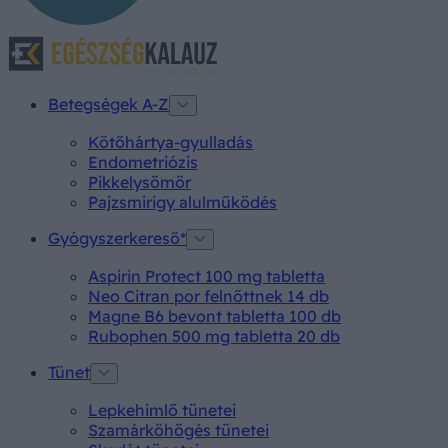
Betegségek A-Z
Kötőhártya-gyulladás
Endometriózis
Pikkelysömör
Pajzsmirigy alulműködés
Gyógyszerkereső*
Aspirin Protect 100 mg tabletta
Neo Citran por felnőttnek 14 db
Magne B6 bevont tabletta 100 db
Rubophen 500 mg tabletta 20 db
Tünet
Lepkehimlő tünetei
Szamárköhögés tünetei