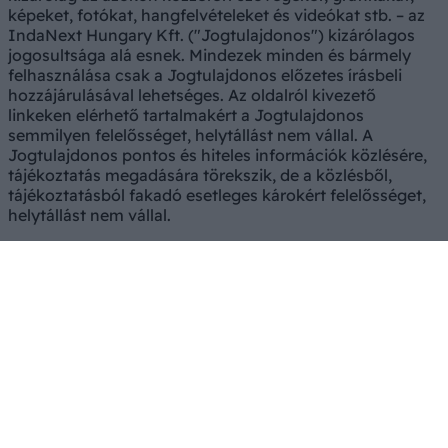
képeket, fotókat, hangfelvételeket és videókat stb. – az
IndaNext Hungary Kft. ("Jogtulajdonos") kizárólagos
jogosultsága alá esnek. Mindezek minden és bármely
felhasználása csak a Jogtulajdonos előzetes írásbeli
hozzájárulásával lehetséges. Az oldalról kivezető
linkeken elérhető tartalmakért a Jogtulajdonos
semmilyen felelősséget, helytállást nem vállal. A
Jogtulajdonos pontos és hiteles információk közlésére,
tájékoztatás megadására törekszik, de a közlésből,
tájékoztatásból fakadó esetleges károkért felelősséget,
helytállást nem vállal.