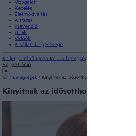
Vizsgálat
Kezelés
Életmódváltás
Kutatás
Prevenció
Hírek
Videók
Kisállatok egészsége
#allergia
#influenza
#cukorbetegség
#orvosmeteorológi
Regisztráció
Betegségek
Kinyitnak az idősotthonok: így mehet látogatni
Kinyitnak az idősotthonok: így mehe