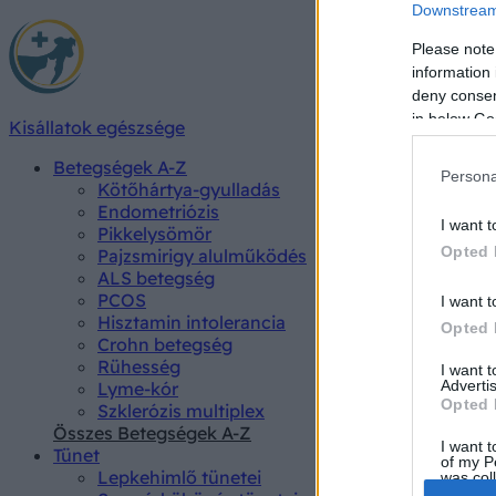
Downstream 
Please note
information 
deny consent
in below Go
Kisállatok egészsége
Betegségek A-Z
Persona
Kötőhártya-gyulladás
Endometriózis
I want t
Pikkelysömör
Opted 
Pajzsmirigy alulműködés
ALS betegség
PCOS
I want t
Hisztamin intolerancia
Opted 
Crohn betegség
Rühesség
I want 
Advertis
Lyme-kór
Opted 
Szklerózis multiplex
Összes Betegségek A-Z
I want t
Tünet
of my P
Lepkehimlő tünetei
was col