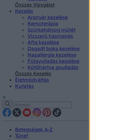
authenti
Összes Vizsgálat
Kezelés
Aranyér kezelése
Kemoterápia
Szürkehályog műtét
Vízszerű hasmenés
Afta kezelése
Dagadt boka kezelése
Napallergia kezelése
Fülgyulladás kezelése
Kötőhártya gyulladás
Összes Kezelés
Életmódváltás
Kutatás
Betegségek A-Z
Tünet