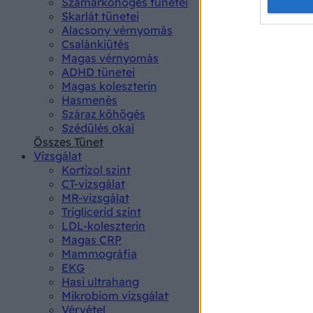
Opted 
Szamárköhögés tünetei
Skarlát tünetei
Alacsony vérnyomás
Google 
Csalánkiütés
Magas vérnyomás
I want t
ADHD tünetei
web or d
Magas koleszterin
Hasmenés
I want t
Száraz köhögés
purpose
Szédülés okai
Összes Tünet
I want 
Vizsgálat
Kortizol szint
I want t
CT-vizsgálat
web or d
MR-vizsgálat
Triglicerid szint
LDL-koleszterin
I want t
Magas CRP
or app.
Mammográfia
EKG
I want t
Hasi ultrahang
Mikrobiom vizsgálat
I want t
Vérvétel