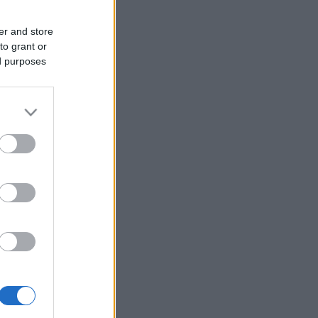
er and store
to grant or
ed purposes