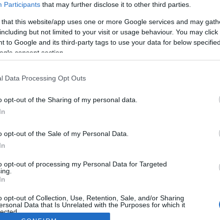
Participants
that may further disclose it to other third parties.
 that this website/app uses one or more Google services and may gath
including but not limited to your visit or usage behaviour. You may click 
 to Google and its third-party tags to use your data for below specifi
ogle consent section.
l Data Processing Opt Outs
o opt-out of the Sharing of my personal data.
In
o opt-out of the Sale of my Personal Data.
In
to opt-out of processing my Personal Data for Targeted
ing.
In
o opt-out of Collection, Use, Retention, Sale, and/or Sharing
ersonal Data that Is Unrelated with the Purposes for which it
lected.