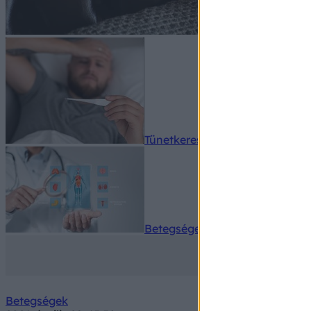
Tünetkereső
Betegségek A-Z
Betegségek