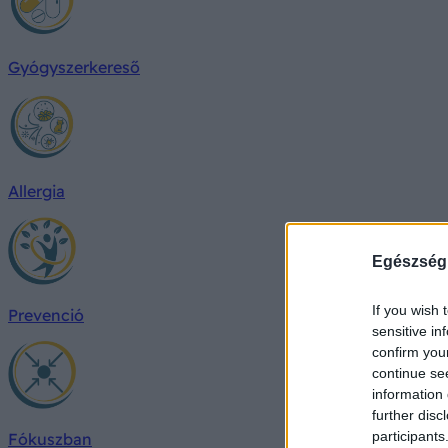
Gyógyszerkereső
Allergia
Egészség
If you wish 
Prevenció
sensitive in
confirm you
continue se
information 
further disc
participants
Fókuszban