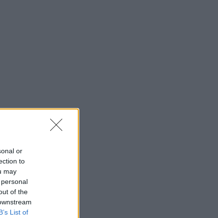
sonal or
ection to
ou may
 personal
out of the
 downstream
B’s List of