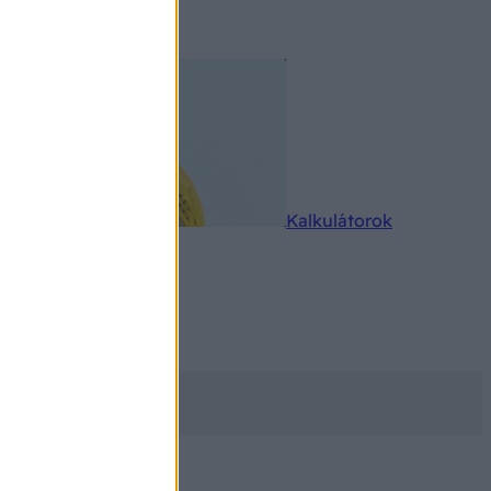
rkereső
Kalkulátorok