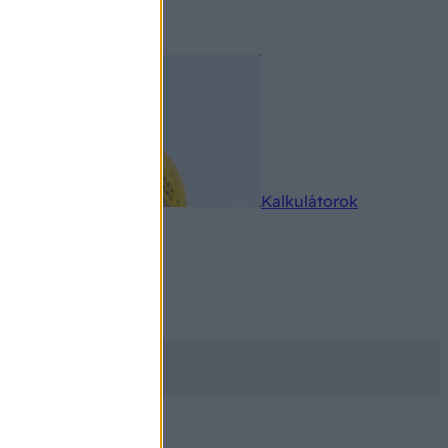
rkereső
Kalkulátorok