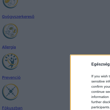
Gyógyszerkereső
Allergia
Egészség
If you wish 
Prevenció
sensitive in
confirm you
continue se
information 
further disc
participants
Fókuszban