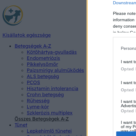
Downstream 
Please note
information 
deny consent
in below Go
Kisállatok egészsége
Betegségek A-Z
Persona
Kötőhártya-gyulladás
Endometriózis
I want t
Pikkelysömör
Opted 
Pajzsmirigy alulműködés
ALS betegség
PCOS
I want t
Hisztamin intolerancia
Opted 
Crohn betegség
Rühesség
I want 
Advertis
Lyme-kór
Opted 
Szklerózis multiplex
Összes Betegségek A-Z
I want t
Tünet
of my P
Lepkehimlő tünetei
was col