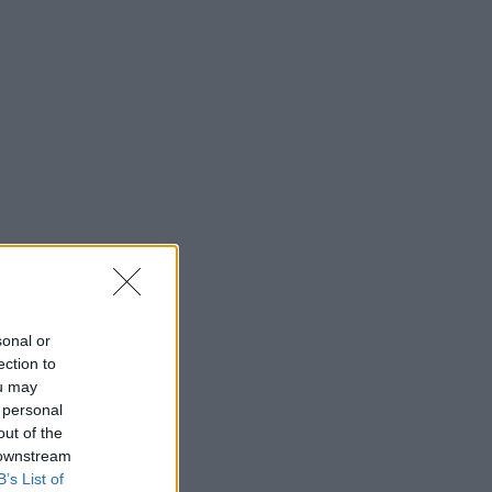
sonal or
ection to
ou may
 personal
out of the
 downstream
B’s List of