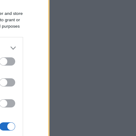
er and store
to grant or
ed purposes