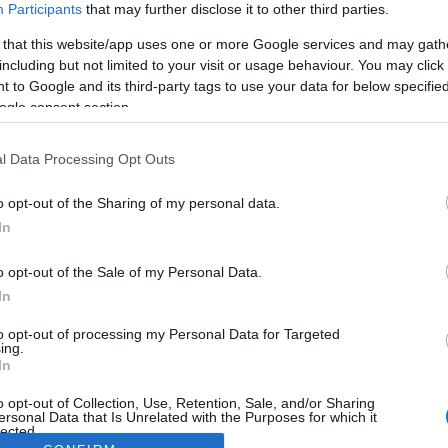
Participants
that may further disclose it to other third parties.
 that this website/app uses one or more Google services and may gath
including but not limited to your visit or usage behaviour. You may click 
 to Google and its third-party tags to use your data for below specifi
ogle consent section.
l Data Processing Opt Outs
o opt-out of the Sharing of my personal data.
In
o opt-out of the Sale of my Personal Data.
In
to opt-out of processing my Personal Data for Targeted
ing.
In
o opt-out of Collection, Use, Retention, Sale, and/or Sharing
ersonal Data that Is Unrelated with the Purposes for which it
lected.