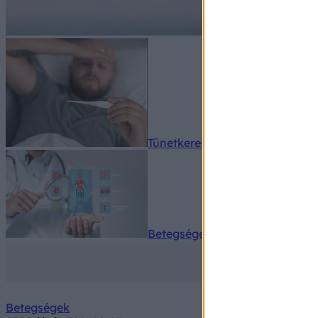
Tünetkereső
Betegségek A-Z
Betegségek