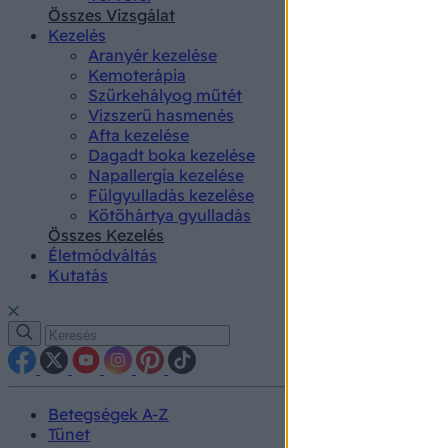
authenti
Összes Vizsgálat
Kezelés
Aranyér kezelése
Kemoterápia
Szürkehályog műtét
Vízszerű hasmenés
Afta kezelése
Dagadt boka kezelése
Napallergia kezelése
Fülgyulladás kezelése
Kötőhártya gyulladás
Összes Kezelés
Életmódváltás
Kutatás
Betegségek A-Z
Tünet