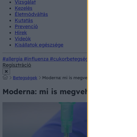
Vizsgálat
Kezelés
Életmódváltás
Kutatás
Prevenció
Hírek
Videók
Kisállatok egészsége
#allergia
#influenza
#cukorbetegség
#orvosmeteorológi
Regisztráció
Betegségek
Moderna: mi is megvehetjük majd a védőoltás
Moderna: mi is megvehetjük majd a