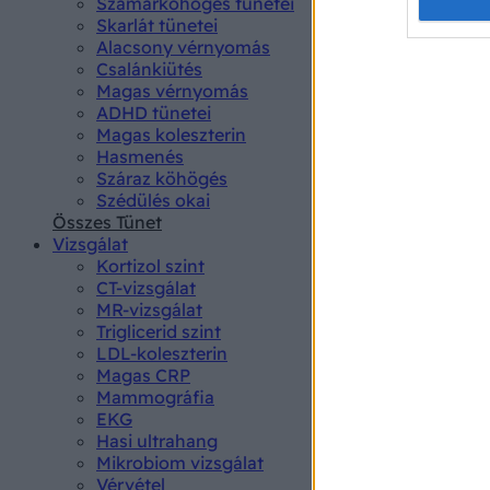
Opted 
Szamárköhögés tünetei
Skarlát tünetei
Alacsony vérnyomás
Google 
Csalánkiütés
Magas vérnyomás
I want t
ADHD tünetei
web or d
Magas koleszterin
Hasmenés
I want t
Száraz köhögés
purpose
Szédülés okai
Összes Tünet
I want 
Vizsgálat
Kortizol szint
I want t
CT-vizsgálat
web or d
MR-vizsgálat
Triglicerid szint
LDL-koleszterin
I want t
Magas CRP
or app.
Mammográfia
EKG
I want t
Hasi ultrahang
Mikrobiom vizsgálat
I want t
Vérvétel