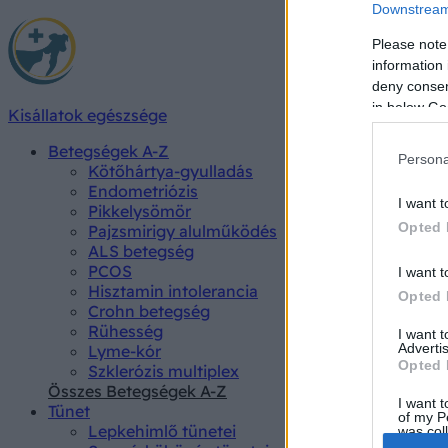
Downstream 
Please note
information 
deny consent
in below Go
Kisállatok egészsége
Betegségek A-Z
Persona
Kötőhártya-gyulladás
Endometriózis
I want t
Pikkelysömör
Opted 
Pajzsmirigy alulműködés
ALS betegség
PCOS
I want t
Hisztamin intolerancia
Opted 
Crohn betegség
Rühesség
I want 
Advertis
Lyme-kór
Opted 
Szklerózis multiplex
Összes Betegségek A-Z
I want t
Tünet
of my P
Lepkehimlő tünetei
was col