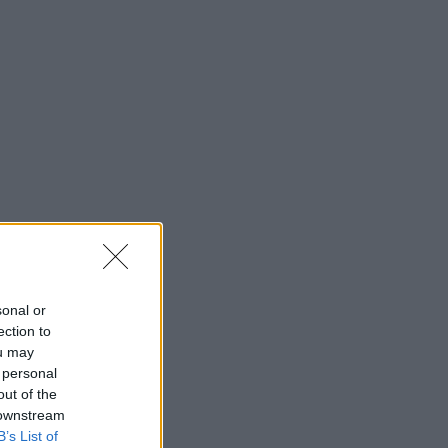
sonal or
ection to
ou may
 personal
out of the
 downstream
B’s List of