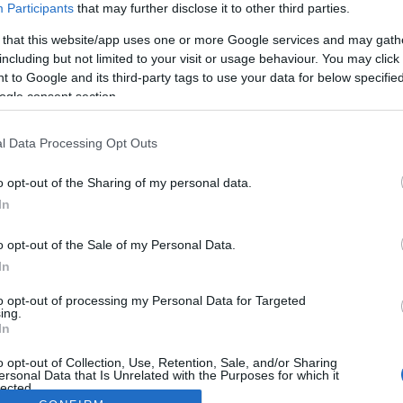
Participants
that may further disclose it to other third parties.
 that this website/app uses one or more Google services and may gath
including but not limited to your visit or usage behaviour. You may click 
 to Google and its third-party tags to use your data for below specifi
ogle consent section.
l Data Processing Opt Outs
o opt-out of the Sharing of my personal data.
In
o opt-out of the Sale of my Personal Data.
In
to opt-out of processing my Personal Data for Targeted
ing.
In
o opt-out of Collection, Use, Retention, Sale, and/or Sharing
ersonal Data that Is Unrelated with the Purposes for which it
lected.