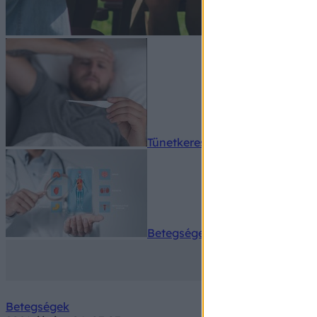
Tünetkereső
Betegségek A-Z
Betegségek