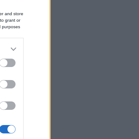
er and store
to grant or
ed purposes