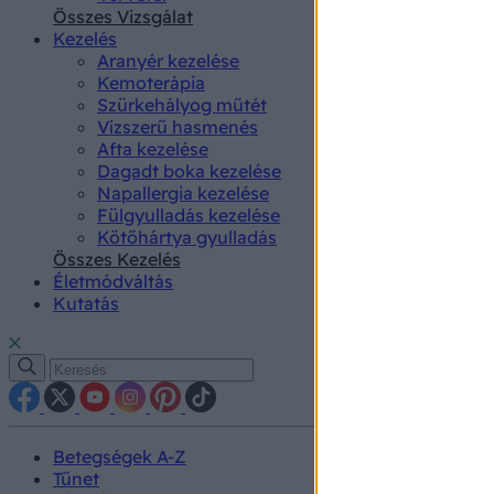
authenti
Összes Vizsgálat
Kezelés
Aranyér kezelése
Kemoterápia
Szürkehályog műtét
Vízszerű hasmenés
Afta kezelése
Dagadt boka kezelése
Napallergia kezelése
Fülgyulladás kezelése
Kötőhártya gyulladás
Összes Kezelés
Életmódváltás
Kutatás
Betegségek A-Z
Tünet