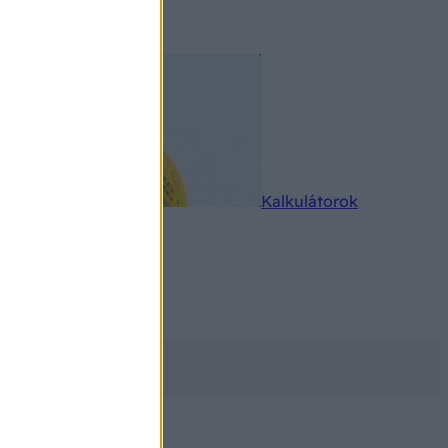
rkereső
Kalkulátorok