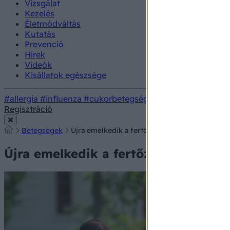
Vizsgálat
Kezelés
Életmódváltás
Kutatás
Prevenció
Hírek
Videók
Kisállatok egészsége
#allergia
#influenza
#cukorbetegség
#orvosmeteorológi
Regisztráció
Betegségek
Újra emelkedik a fertőzöttek száma az átoltott
Újra emelkedik a fertőzöttek száma a