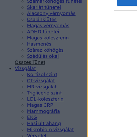
Opted 
Szamárköhögés tünetei
Skarlát tünetei
Alacsony vérnyomás
Google 
Csalánkiütés
Magas vérnyomás
I want t
ADHD tünetei
web or d
Magas koleszterin
Hasmenés
I want t
Száraz köhögés
purpose
Szédülés okai
Összes Tünet
I want 
Vizsgálat
Kortizol szint
I want t
CT-vizsgálat
web or d
MR-vizsgálat
Triglicerid szint
LDL-koleszterin
I want t
Magas CRP
or app.
Mammográfia
EKG
I want t
Hasi ultrahang
Mikrobiom vizsgálat
I want t
Vérvétel