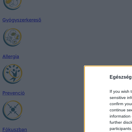
Gyógyszerkereső
Allergia
Egészség
If you wish 
Prevenció
sensitive in
confirm you
continue se
information 
further disc
participants
Fókuszban