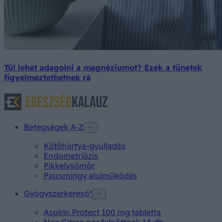
Túl lehet adagolni a magnéziumot? Ezek a tünetek
figyelmeztethetnek rá
Betegségek A-Z
Kötőhártya-gyulladás
Endometriózis
Pikkelysömör
Pajzsmirigy alulműködés
Gyógyszerkereső*
Aspirin Protect 100 mg tabletta
Neo Citran por felnőttnek 14 db