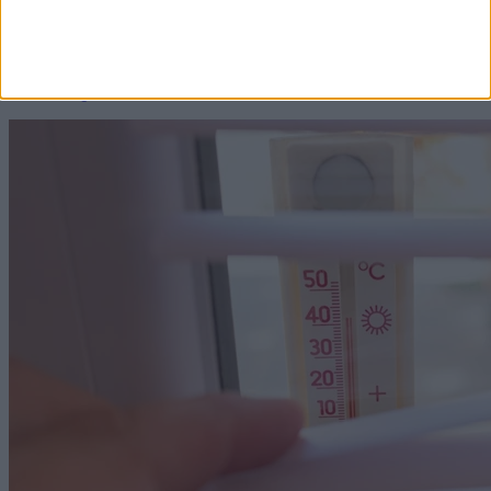
egyre többször zavarják gomolyfelhők, és többfelé
alakulhatnak ki záporok, zivatarok – néhol felhőszakadás
és jégeső kíséretében.
2026. augusztus 6. 19:20