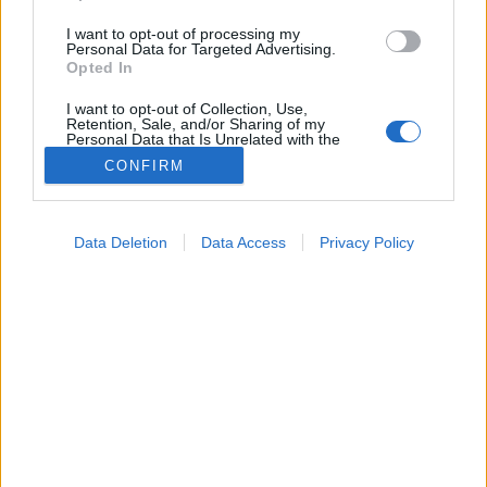
I want to opt-out of processing my
Personal Data for Targeted Advertising.
Opted In
I want to opt-out of Collection, Use,
Retention, Sale, and/or Sharing of my
Personal Data that Is Unrelated with the
Purposes for which it was collected.
CONFIRM
Opted Out
Google consents
Data Deletion
Data Access
Privacy Policy
Betegségek
I want to allow Google to enable storage
2022. február 22. 16:34
related to advertising like cookies on web or
Megosztás
Küldés
Küldés Messengeren
device identifiers in apps.
I want to allow my user data to be sent to
Google for online advertising purposes.
Az EU frissítette az uniós beutazásokra vonatkozó
ajánlásait.
I want to allow Google to send me
personalized advertising.
I want to allow Google to enable storage