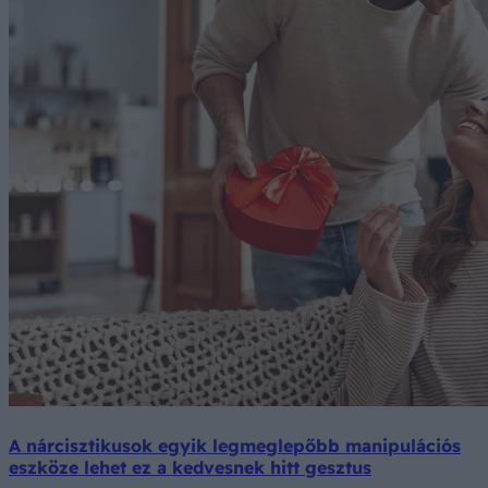
A nárcisztikusok egyik legmeglepőbb manipulációs
eszköze lehet ez a kedvesnek hitt gesztus