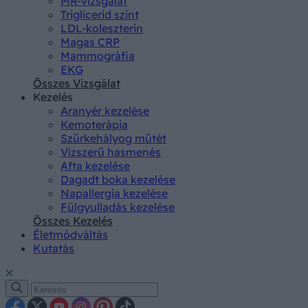
MR-vizsgálat
Triglicerid szint
LDL-koleszterin
Magas CRP
Mammográfia
EKG
Összes Vizsgálat
Kezelés
Aranyér kezelése
Kemoterápia
Szürkehályog műtét
Vízszerű hasmenés
Afta kezelése
Dagadt boka kezelése
Napallergia kezelése
Fülgyulladás kezelése
Összes Kezelés
Életmódváltás
Kutatás