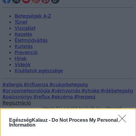
Betegségek A-Z
Tünet
Vizsgálat
Kezelés
Életmódváltás
Kutatás
Prevenció
Hírek
Videók
Kisállatok egészsége
#allergia
#influenza
#cukorbetegség
#orvosmeteorológia
#vérnyomás
#stroke
#rákbetegség
#pajzsmirigy
#reflux
#ekcéma
#herpesz
Regisztráció
Utazás EU-n belül és kívül: így változnak
Betegségek
március 1-től a szabályok
EgészségKalauz -
Do Not Process My Personal
Friss koronavírus hírek ma
Information