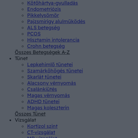
Kötőhártya-gyulladás
Endometriózis
Pikkelysömör
Pajzsmirigy alulműködés
ALS betegség
PCOS
Hisztamin intolerancia
Crohn betegség
Összes Betegségek A-Z
Tünet
Lepkehimlő tünetei
Szamárköhögés tünetei
Skarlát tünetei
Alacsony vérnyomás
Csalánkiütés
Magas vérnyomás
ADHD tünetei
Magas koleszterin
Összes Tünet
Vizsgálat
Kortizol szint
CT-vizsgálat