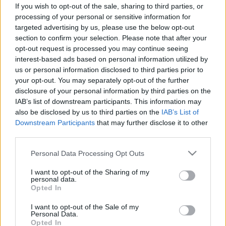
Utazás EU-n belül és kívül: így
If you wish to opt-out of the sale, sharing to third parties, or
változnak március 1-től a
processing of your personal or sensitive information for
targeted advertising by us, please use the below opt-out
szabályok
section to confirm your selection. Please note that after your
opt-out request is processed you may continue seeing
interest-based ads based on personal information utilized by
us or personal information disclosed to third parties prior to
your opt-out. You may separately opt-out of the further
disclosure of your personal information by third parties on the
IAB’s list of downstream participants. This information may
also be disclosed by us to third parties on the
IAB’s List of
Downstream Participants
that may further disclose it to other
third parties.
Please note that this website/app uses one or more Google
Personal Data Processing Opt Outs
services and may gather and store information including but
not limited to your visit or usage behaviour. You may click to
I want to opt-out of the Sharing of my
personal data.
grant or deny consent to Google and its third-party tags to
Opted In
use your data for below specified purposes in below Google
consent section.
I want to opt-out of the Sale of my
Personal Data.
Opted In