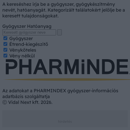
A kereséshez írja be a gyógyszer, gyógykészítmény
nevét, hatóanyagát. Kategorizált találatokért jelölje be a
keresett tulajdonságokat.
Gyógyszer
Hatóanyag
Gyógyszer
Étrend-kiegészítő
Vényköteles
Vény nélkül
Az adatokat a PHARMINDEX gyógyszer-információs
adatbázis szolgáltatja
Ⓒ Vidal Next kft. 2026.