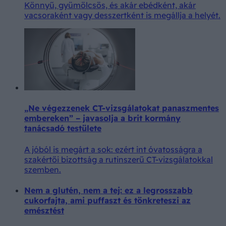
Könnyű, gyümölcsös, és akár ebédként, akár
vacsoraként vagy desszertként is megállja a helyét.
„Ne végezzenek CT-vizsgálatokat panaszmentes
embereken” – javasolja a brit kormány
tanácsadó testülete
A jóból is megárt a sok: ezért int óvatosságra a
szakértői bizottság a rutinszerű CT-vizsgálatokkal
szemben.
Nem a glutén, nem a tej: ez a legrosszabb
cukorfajta, ami puffaszt és tönkreteszi az
emésztést