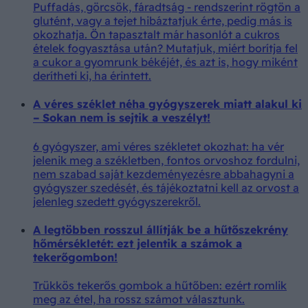
Puffadás, görcsök, fáradtság - rendszerint rögtön a
glutént, vagy a tejet hibáztatjuk érte, pedig más is
okozhatja. Ön tapasztalt már hasonlót a cukros
ételek fogyasztása után? Mutatjuk, miért borítja fel
a cukor a gyomrunk békéjét, és azt is, hogy miként
derítheti ki, ha érintett.
A véres széklet néha gyógyszerek miatt alakul ki
– Sokan nem is sejtik a veszélyt!
6 gyógyszer, ami véres székletet okozhat: ha vér
jelenik meg a székletben, fontos orvoshoz fordulni,
nem szabad saját kezdeményezésre abbahagyni a
gyógyszer szedését, és tájékoztatni kell az orvost a
jelenleg szedett gyógyszerekről.
A legtöbben rosszul állítják be a hűtőszekrény
hőmérsékletét: ezt jelentik a számok a
tekerőgombon!
Trükkös tekerős gombok a hűtőben: ezért romlik
meg az étel, ha rossz számot választunk.