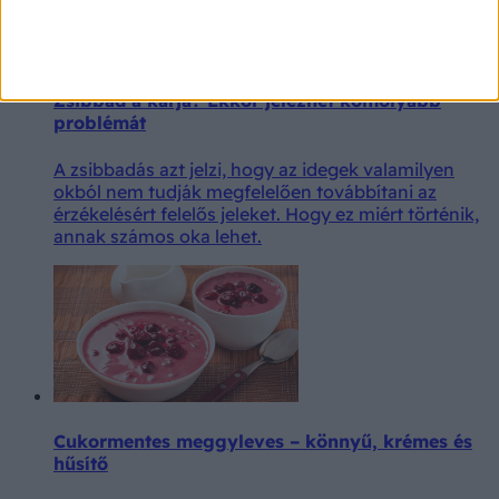
Zsibbad a karja? Ekkor jelezhet komolyabb
problémát
A zsibbadás azt jelzi, hogy az idegek valamilyen
okból nem tudják megfelelően továbbítani az
érzékelésért felelős jeleket. Hogy ez miért történik,
annak számos oka lehet.
Cukormentes meggyleves – könnyű, krémes és
hűsítő