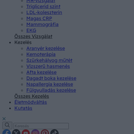
MR-vizsgálat
Triglicerid szint
LDL-koleszterin
Magas CRP
Mammográfia
EKG
Összes Vizsgálat
Kezelés
Aranyér kezelése
Kemoterápia
Szürkehályog műtét
Vízszerű hasmenés
Afta kezelése
Dagadt boka kezelése
Napallergia kezelése
Fülgyulladás kezelése
Összes Kezelés
Életmódváltás
Kutatás