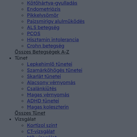
Kötőhártya-gyulladás
Endometriózis
Pikkelysömör
Pajzsmirigy alulműködés
ALS betegség
PCOS
Hisztamin intolerancia
Crohn betegség
Összes Betegségek A-Z
Tünet
Lepkehimlő tünetei
Szamárköhögés tünetei
Skarlát tünetei
Alacsony vérnyomás
Csalánkiütés
Magas vérnyomás
ADHD tünetei
Magas koleszterin
Összes Tünet
Vizsgálat
Kortizol szint
CT-vizsgálat