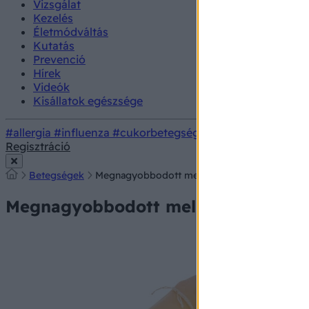
Vizsgálat
Kezelés
Életmódváltás
Kutatás
Prevenció
Hírek
Videók
Kisállatok egészsége
#allergia
#influenza
#cukorbetegség
#orvosmeteorológi
Regisztráció
Betegségek
Megnagyobbodott mellek a férfiaknál - ez az ál
Megnagyobbodott mellek a férfiaknál