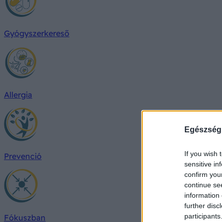
Gyógyszerkereső
Allergia
Egészség
If you wish 
Prevenció
sensitive in
confirm you
continue se
information 
further disc
participants
Fókuszban