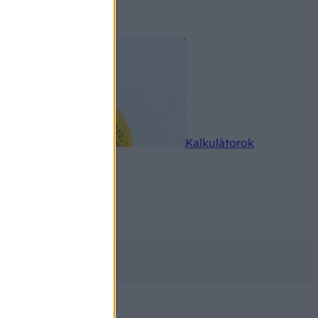
rkereső
Kalkulátorok