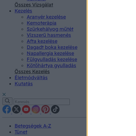
authenti
Összes Vizsgálat
Kezelés
Aranyér kezelése
Kemoterápia
Szürkehályog műtét
Vízszerű hasmenés
Afta kezelése
Dagadt boka kezelése
Napallergia kezelése
Fülgyulladás kezelése
Kötőhártya gyulladás
Összes Kezelés
Életmódváltás
Kutatás
Betegségek A-Z
Tünet