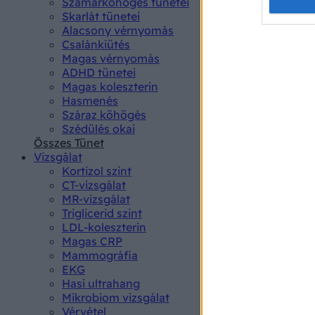
Opted 
Szamárköhögés tünetei
Skarlát tünetei
Alacsony vérnyomás
Google 
Csalánkiütés
Magas vérnyomás
I want t
ADHD tünetei
web or d
Magas koleszterin
Hasmenés
I want t
Száraz köhögés
purpose
Szédülés okai
Összes Tünet
I want 
Vizsgálat
Kortizol szint
I want t
CT-vizsgálat
web or d
MR-vizsgálat
Triglicerid szint
LDL-koleszterin
I want t
Magas CRP
or app.
Mammográfia
EKG
I want t
Hasi ultrahang
Mikrobiom vizsgálat
I want t
Vérvétel