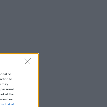
sonal or
ection to
ou may
 personal
out of the
 downstream
B’s List of