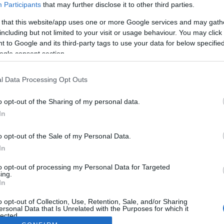
Participants
that may further disclose it to other third parties.
 that this website/app uses one or more Google services and may gath
including but not limited to your visit or usage behaviour. You may click 
 to Google and its third-party tags to use your data for below specifi
ogle consent section.
l Data Processing Opt Outs
o opt-out of the Sharing of my personal data.
In
o opt-out of the Sale of my Personal Data.
In
to opt-out of processing my Personal Data for Targeted
ing.
In
o opt-out of Collection, Use, Retention, Sale, and/or Sharing
ersonal Data that Is Unrelated with the Purposes for which it
lected.