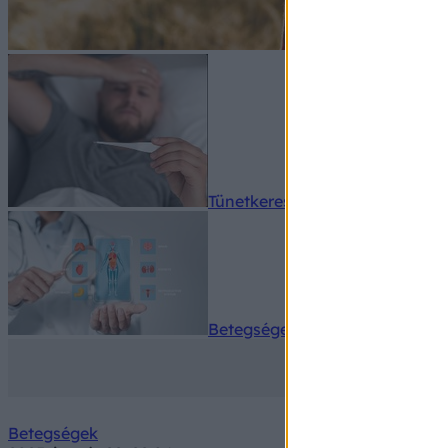
Tünetkereső
Betegségek A-Z
Betegségek