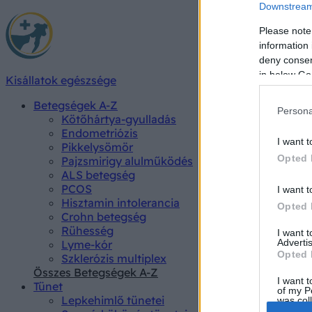
Downstream 
Please note
information 
deny consent
in below Go
Kisállatok egészsége
Betegségek A-Z
Persona
Kötőhártya-gyulladás
Endometriózis
I want t
Pikkelysömör
Opted 
Pajzsmirigy alulműködés
ALS betegség
PCOS
I want t
Hisztamin intolerancia
Opted 
Crohn betegség
Rühesség
I want 
Advertis
Lyme-kór
Opted 
Szklerózis multiplex
Összes Betegségek A-Z
I want t
Tünet
of my P
Lepkehimlő tünetei
was col