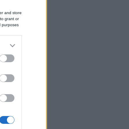
er and store
to grant or
ed purposes