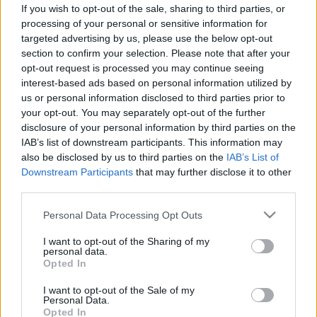
okoseszköz, ami előre jelzi a
If you wish to opt-out of the sale, sharing to third parties, or
rohamokat
processing of your personal or sensitive information for
targeted advertising by us, please use the below opt-out
section to confirm your selection. Please note that after your
opt-out request is processed you may continue seeing
interest-based ads based on personal information utilized by
us or personal information disclosed to third parties prior to
your opt-out. You may separately opt-out of the further
disclosure of your personal information by third parties on the
IAB’s list of downstream participants. This information may
also be disclosed by us to third parties on the
IAB’s List of
Downstream Participants
that may further disclose it to other
third parties.
Please note that this website/app uses one or more Google
Personal Data Processing Opt Outs
services and may gather and store information including but
not limited to your visit or usage behaviour. You may click to
I want to opt-out of the Sharing of my
personal data.
grant or deny consent to Google and its third-party tags to
Opted In
use your data for below specified purposes in below Google
consent section.
I want to opt-out of the Sale of my
Personal Data.
Opted In