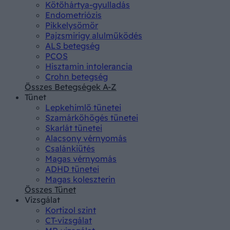
Kötőhártya-gyulladás
Endometriózis
Pikkelysömör
Pajzsmirigy alulműködés
ALS betegség
PCOS
Hisztamin intolerancia
Crohn betegség
Összes Betegségek A-Z
Tünet
Lepkehimlő tünetei
Szamárköhögés tünetei
Skarlát tünetei
Alacsony vérnyomás
Csalánkiütés
Magas vérnyomás
ADHD tünetei
Magas koleszterin
Összes Tünet
Vizsgálat
Kortizol szint
CT-vizsgálat