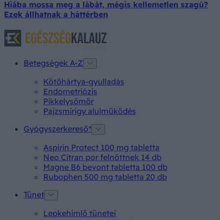
Hiába mossa meg a lábát, mégis kellemetlen szagú?
Ezek állhatnak a háttérben
Betegségek A-Z
Kötőhártya-gyulladás
Endometriózis
Pikkelysömör
Pajzsmirigy alulműködés
Gyógyszerkereső*
Aspirin Protect 100 mg tabletta
Neo Citran por felnőttnek 14 db
Magne B6 bevont tabletta 100 db
Rubophen 500 mg tabletta 20 db
Tünet
Lepkehimlő tünetei