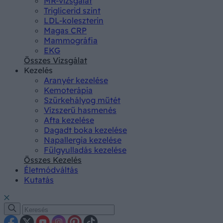
MR-vizsgálat
Triglicerid szint
LDL-koleszterin
Magas CRP
Mammográfia
EKG
Összes Vizsgálat
Kezelés
Aranyér kezelése
Kemoterápia
Szürkehályog műtét
Vízszerű hasmenés
Afta kezelése
Dagadt boka kezelése
Napallergia kezelése
Fülgyulladás kezelése
Összes Kezelés
Életmódváltás
Kutatás