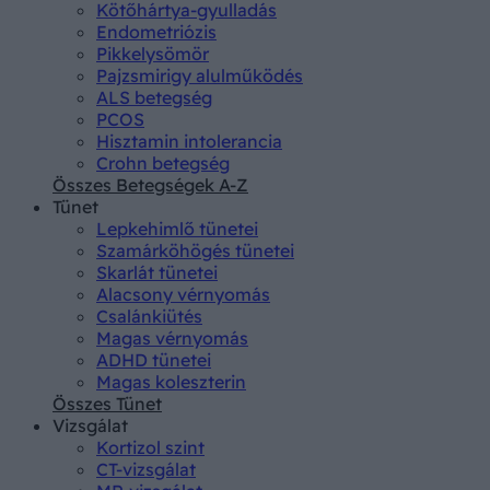
Kötőhártya-gyulladás
Endometriózis
Pikkelysömör
Pajzsmirigy alulműködés
ALS betegség
PCOS
Hisztamin intolerancia
Crohn betegség
Összes Betegségek A-Z
Tünet
Lepkehimlő tünetei
Szamárköhögés tünetei
Skarlát tünetei
Alacsony vérnyomás
Csalánkiütés
Magas vérnyomás
ADHD tünetei
Magas koleszterin
Összes Tünet
Vizsgálat
Kortizol szint
CT-vizsgálat