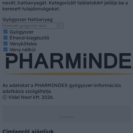
nevét, hatóanyagát. Kategorizált találatokért jelölje be a
keresett tulajdonságokat.
Gyógyszer
Hatóanyag
Gyógyszer
Étrend-kiegészítő
Vényköteles
Vény nélkül
Az adatokat a PHARMINDEX gyógyszer-információs
adatbázis szolgáltatja
Ⓒ Vidal Next kft. 2026.
Címlapról ajánljuk