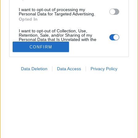
I want to opt-out of processing my
Personal Data for Targeted Advertising.
Opted In
I want to opt-out of Collection, Use,
Retention, Sale, and/or Sharing of my
Personal Data that Is Unrelated with the
Purposes for which it was collected.
CONFIRM
Opted Out
Betegségek
2024. április 09. 22:04
Google consents
Megosztás
Küldés
Küldés Messengeren
Data Deletion
Data Access
Privacy Policy
I want to allow Google to enable storage
related to advertising like cookies on web or
Akad néhány tévhit, téves elképzelés a stroke-kal
device identifiers in apps.
kapcsolatban.
I want to allow my user data to be sent to
Google for online advertising purposes.
I want to allow Google to send me
personalized advertising.
I want to allow Google to enable storage