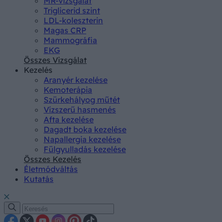
MR-vizsgálat
Triglicerid szint
LDL-koleszterin
Magas CRP
Mammográfia
EKG
Összes Vizsgálat
Kezelés
Aranyér kezelése
Kemoterápia
Szürkehályog műtét
Vízszerű hasmenés
Afta kezelése
Dagadt boka kezelése
Napallergia kezelése
Fülgyulladás kezelése
Összes Kezelés
Életmódváltás
Kutatás