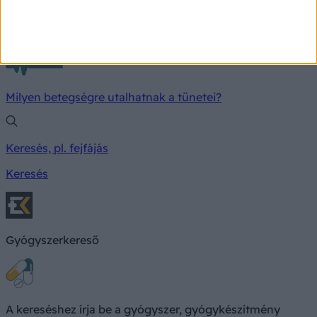
TÜNETKERESŐ
Milyen betegségre utalhatnak a tünetei?
Keresés, pl. fejfájás
Keresés
Gyógyszerkereső
A kereséshez írja be a gyógyszer, gyógykészítmény