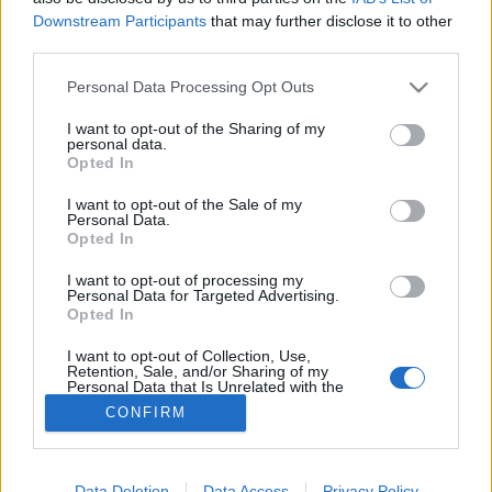
Downstream Participants
that may further disclose it to other
Agyvérzés
third parties.
Please note that this website/app uses one or more Google
Personal Data Processing Opt Outs
services and may gather and store information including but
not limited to your visit or usage behaviour. You may click to
I want to opt-out of the Sharing of my
personal data.
grant or deny consent to Google and its third-party tags to
Opted In
use your data for below specified purposes in below Google
consent section.
I want to opt-out of the Sale of my
Personal Data.
Opted In
I want to opt-out of processing my
Personal Data for Targeted Advertising.
Opted In
I want to opt-out of Collection, Use,
Retention, Sale, and/or Sharing of my
Personal Data that Is Unrelated with the
Purposes for which it was collected.
CONFIRM
Opted Out
Google consents
Data Deletion
Data Access
Privacy Policy