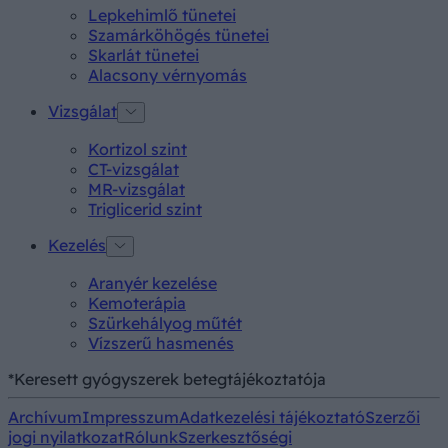
Lepkehimlő tünetei
Szamárköhögés tünetei
Skarlát tünetei
Alacsony vérnyomás
Vizsgálat
Kortizol szint
CT-vizsgálat
MR-vizsgálat
Triglicerid szint
Kezelés
Aranyér kezelése
Kemoterápia
Szürkehályog műtét
Vízszerű hasmenés
*Keresett gyógyszerek betegtájékoztatója
Archívum
Impresszum
Adatkezelési tájékoztató
Szerzői
jogi nyilatkozat
Rólunk
Szerkesztőségi