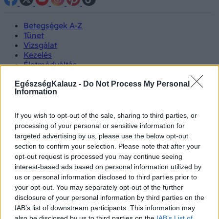
Betegségek A-Z
Tünet
Vizsgálat
Kezelés
Életmódváltás
Kutatás
Prevenció
EgészségKalauz -
Do Not Process My Personal
Information
Hírek
Videók
Kisállatok egészsége
If you wish to opt-out of the sale, sharing to third parties, or
processing of your personal or sensitive information for
#allergia
#influenza
#cukorbetegség
targeted advertising by us, please use the below opt-out
#orvosmeteorológia
#vérnyomás
#stroke
#rákbetegség
section to confirm your selection. Please note that after your
#pajzsmirigy
#reflux
#ekcéma
#herpesz
opt-out request is processed you may continue seeing
Regisztráció
interest-based ads based on personal information utilized by
us or personal information disclosed to third parties prior to
your opt-out. You may separately opt-out of the further
disclosure of your personal information by third parties on the
IAB’s list of downstream participants. This information may
Agyvérzés
also be disclosed by us to third parties on the
IAB’s List of