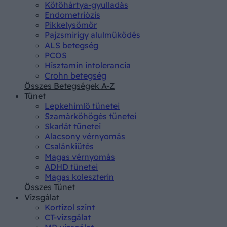
Kötőhártya-gyulladás
Endometriózis
Pikkelysömör
Pajzsmirigy alulműködés
ALS betegség
PCOS
Hisztamin intolerancia
Crohn betegség
Összes Betegségek A-Z
Tünet
Lepkehimlő tünetei
Szamárköhögés tünetei
Skarlát tünetei
Alacsony vérnyomás
Csalánkiütés
Magas vérnyomás
ADHD tünetei
Magas koleszterin
Összes Tünet
Vizsgálat
Kortizol szint
CT-vizsgálat