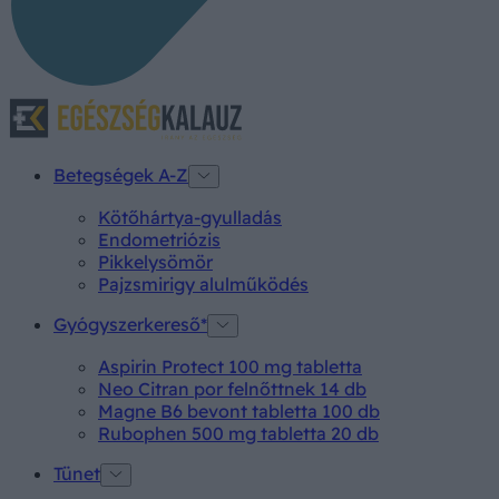
Betegségek A-Z
Kötőhártya-gyulladás
Endometriózis
Pikkelysömör
Pajzsmirigy alulműködés
Gyógyszerkereső*
Aspirin Protect 100 mg tabletta
Neo Citran por felnőttnek 14 db
Magne B6 bevont tabletta 100 db
Rubophen 500 mg tabletta 20 db
Tünet