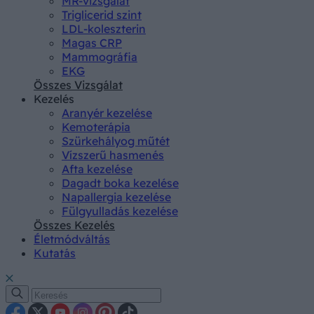
MR-vizsgálat
Triglicerid szint
LDL-koleszterin
Magas CRP
Mammográfia
EKG
Összes Vizsgálat
Kezelés
Aranyér kezelése
Kemoterápia
Szürkehályog műtét
Vízszerű hasmenés
Afta kezelése
Dagadt boka kezelése
Napallergia kezelése
Fülgyulladás kezelése
Összes Kezelés
Életmódváltás
Kutatás