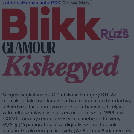
küldetés
Médiaajánlat
RSS
Süti beállítások
© egeszsegkalauz.hu © IndaNext Hungary Kft. Az
oldalak tartalmával kapcsolatban minden jog fenntartva,
beleértve a tartalom szöveg- és adatbányászat céljára
való felhasználását is – a szerzői jogról szóló 1999. évi
LXXVI. törvény rendelkezései értelmében a törvény
35/A. § (1) paragrafusa és a digitális szolgáltatások
piacairól szóló európai irányelv (Az Európai Parlament és