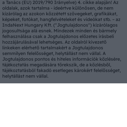
a Tanács (EU) 2019/790 Irányelve) 4. cikke alapján! Az
oldalak, azok tartalma - ideértve különösen, de nem
kizárólag az azokon közzétett szövegeket, grafikákat,
képeket, fotókat, hangfelvételeket és videókat stb. – az
IndaNext Hungary Kft. ("Jogtulajdonos") kizárólagos
jogosultsága alá esnek. Mindezek minden és bármely
felhasználása csak a Jogtulajdonos előzetes írásbeli
hozzájárulásával lehetséges. Az oldalról kivezető
linkeken elérhető tartalmakért a Jogtulajdonos
semmilyen felelősséget, helytállást nem vállal. A
Jogtulajdonos pontos és hiteles információk közlésére,
tájékoztatás megadására törekszik, de a közlésből,
tájékoztatásból fakadó esetleges károkért felelősséget,
helytállást nem vállal.