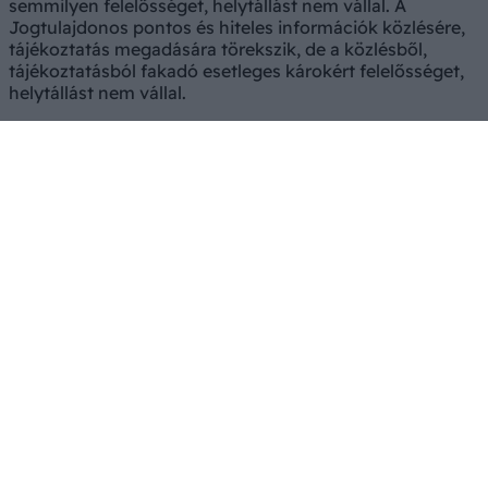
semmilyen felelősséget, helytállást nem vállal. A
Jogtulajdonos pontos és hiteles információk közlésére,
tájékoztatás megadására törekszik, de a közlésből,
tájékoztatásból fakadó esetleges károkért felelősséget,
helytállást nem vállal.