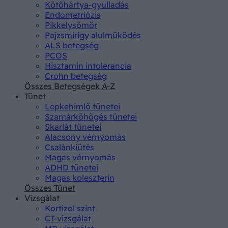
Kötőhártya-gyulladás
Endometriózis
Pikkelysömör
Pajzsmirigy alulműködés
ALS betegség
PCOS
Hisztamin intolerancia
Crohn betegség
Összes Betegségek A-Z
Tünet
Lepkehimlő tünetei
Szamárköhögés tünetei
Skarlát tünetei
Alacsony vérnyomás
Csalánkiütés
Magas vérnyomás
ADHD tünetei
Magas koleszterin
Összes Tünet
Vizsgálat
Kortizol szint
CT-vizsgálat