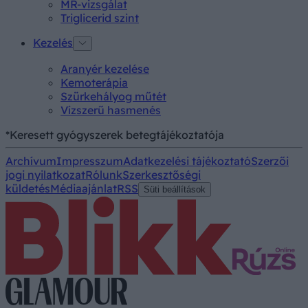
MR-vizsgálat
Triglicerid szint
Kezelés
Aranyér kezelése
Kemoterápia
Szürkehályog műtét
Vízszerű hasmenés
*Keresett gyógyszerek betegtájékoztatója
Archívum
Impresszum
Adatkezelési tájékoztató
Szerzői
jogi nyilatkozat
Rólunk
Szerkesztőségi
küldetés
Médiaajánlat
RSS
Süti beállítások