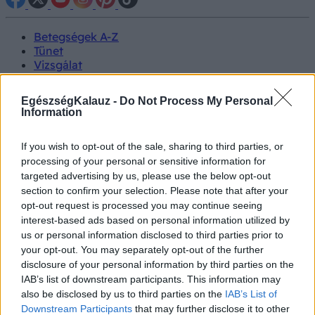
Betegségek A-Z
Tünet
Vizsgálat
Kezelés
Életmódváltás
EgészségKalauz -
Do Not Process My Personal
Kutatás
Information
Prevenció
Hírek
If you wish to opt-out of the sale, sharing to third parties, or
Videók
processing of your personal or sensitive information for
Kisállatok egészsége
targeted advertising by us, please use the below opt-out
section to confirm your selection. Please note that after your
#allergia
#influenza
#cukorbetegség
opt-out request is processed you may continue seeing
#orvosmeteorológia
#vérnyomás
#stroke
#rákbetegség
interest-based ads based on personal information utilized by
#pajzsmirigy
#reflux
#ekcéma
#herpesz
us or personal information disclosed to third parties prior to
Regisztráció
your opt-out. You may separately opt-out of the further
disclosure of your personal information by third parties on the
IAB’s list of downstream participants. This information may
also be disclosed by us to third parties on the
IAB’s List of
Downstream Participants
that may further disclose it to other
Betegségek
Szív- és érrendszeri betegségek