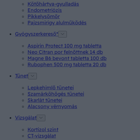
Kötőhártya-gyulladás
Endometriózis
Pikkelysömör
Pajzsmirigy alulműködés
Gyógyszerkereső*
Aspirin Protect 100 mg tabletta
Neo Citran por felnőttnek 14 db
Magne B6 bevont tabletta 100 db
Rubophen 500 mg tabletta 20 db
Tünet
Lepkehimlő tünetei
Szamárköhögés tünetei
Skarlát tünetei
Alacsony vérnyomás
Vizsgálat
Kortizol szint
CT-vizsgálat