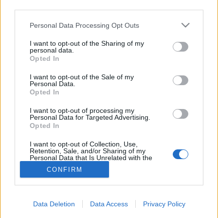
third parties.
Szív- és érrendszeri
Please note that this website/app uses one or more Google
Personal Data Processing Opt Outs
services and may gather and store information including but
betegségek
not limited to your visit or usage behaviour. You may click to
I want to opt-out of the Sharing of my
personal data.
grant or deny consent to Google and its third-party tags to
Opted In
use your data for below specified purposes in below Google
consent section.
I want to opt-out of the Sale of my
Personal Data.
Opted In
I want to opt-out of processing my
Personal Data for Targeted Advertising.
Opted In
I want to opt-out of Collection, Use,
Retention, Sale, and/or Sharing of my
Personal Data that Is Unrelated with the
Purposes for which it was collected.
CONFIRM
Opted Out
Google consents
Data Deletion
Data Access
Privacy Policy
I want to allow Google to enable storage