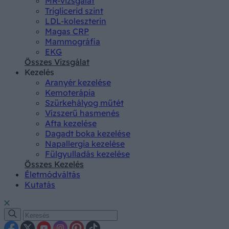
MR-vizsgálat
Triglicerid szint
LDL-koleszterin
Magas CRP
Mammográfia
EKG
Összes Vizsgálat
Kezelés
Aranyér kezelése
Kemoterápia
Szürkehályog műtét
Vízszerű hasmenés
Afta kezelése
Dagadt boka kezelése
Napallergia kezelése
Fülgyulladás kezelése
Összes Kezelés
Életmódváltás
Kutatás