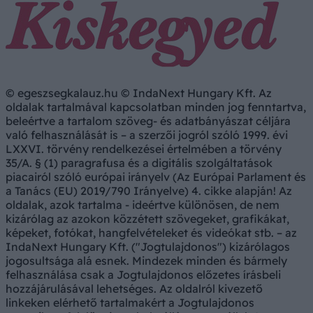
© egeszsegkalauz.hu © IndaNext Hungary Kft. Az
oldalak tartalmával kapcsolatban minden jog fenntartva,
beleértve a tartalom szöveg- és adatbányászat céljára
való felhasználását is – a szerzői jogról szóló 1999. évi
LXXVI. törvény rendelkezései értelmében a törvény
35/A. § (1) paragrafusa és a digitális szolgáltatások
piacairól szóló európai irányelv (Az Európai Parlament és
a Tanács (EU) 2019/790 Irányelve) 4. cikke alapján! Az
oldalak, azok tartalma - ideértve különösen, de nem
kizárólag az azokon közzétett szövegeket, grafikákat,
képeket, fotókat, hangfelvételeket és videókat stb. – az
IndaNext Hungary Kft. ("Jogtulajdonos") kizárólagos
jogosultsága alá esnek. Mindezek minden és bármely
felhasználása csak a Jogtulajdonos előzetes írásbeli
hozzájárulásával lehetséges. Az oldalról kivezető
linkeken elérhető tartalmakért a Jogtulajdonos