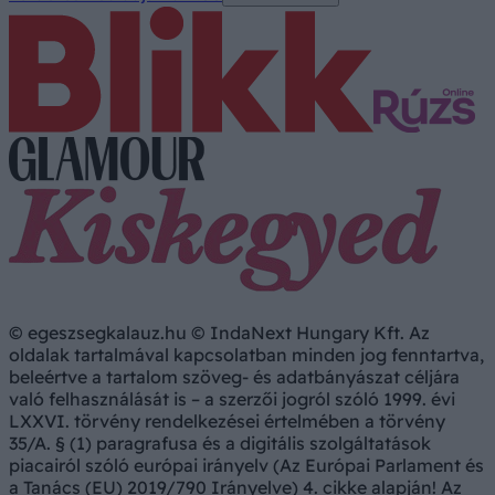
© egeszsegkalauz.hu © IndaNext Hungary Kft. Az
oldalak tartalmával kapcsolatban minden jog fenntartva,
beleértve a tartalom szöveg- és adatbányászat céljára
való felhasználását is – a szerzői jogról szóló 1999. évi
LXXVI. törvény rendelkezései értelmében a törvény
35/A. § (1) paragrafusa és a digitális szolgáltatások
piacairól szóló európai irányelv (Az Európai Parlament és
a Tanács (EU) 2019/790 Irányelve) 4. cikke alapján! Az