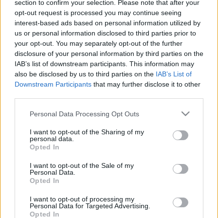
MR-vizsgálat
section to confirm your selection. Please note that after your
Triglicerid szint
opt-out request is processed you may continue seeing
LDL-koleszterin
interest-based ads based on personal information utilized by
Magas CRP
us or personal information disclosed to third parties prior to
Mammográfia
your opt-out. You may separately opt-out of the further
EKG
disclosure of your personal information by third parties on the
Összes Vizsgálat
IAB’s list of downstream participants. This information may
Kezelés
also be disclosed by us to third parties on the
IAB’s List of
Aranyér kezelése
Downstream Participants
that may further disclose it to other
Kemoterápia
third parties.
Szürkehályog műtét
Vízszerű hasmenés
Please note that this website/app uses one or more Google
Personal Data Processing Opt Outs
Afta kezelése
services and may gather and store information including but
Dagadt boka kezelése
not limited to your visit or usage behaviour. You may click to
I want to opt-out of the Sharing of my
Napallergia kezelése
personal data.
grant or deny consent to Google and its third-party tags to
Fülgyulladás kezelése
Opted In
use your data for below specified purposes in below Google
Összes Kezelés
consent section.
Életmódváltás
I want to opt-out of the Sale of my
Personal Data.
Kutatás
Opted In
I want to opt-out of processing my
Personal Data for Targeted Advertising.
Opted In