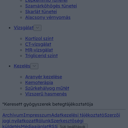
Szamárköhögés tünetei
Skarlát tünetei
Alacsony vérnyomás
Vizsgálat
Kortizol szint
CT-vizsgálat
MR-vizsgálat
Triglicerid szint
Kezelés
Aranyér kezelése
Kemoterápia
Szürkehályog műtét
Vízszerű hasmenés
*Keresett gyógyszerek betegtájékoztatója
Archívum
Impresszum
Adatkezelési tájékoztató
Szerzői
jogi nyilatkozat
Rólunk
Szerkesztőségi
küldetés
Médiaajánlat
RSS
Süti beállítások