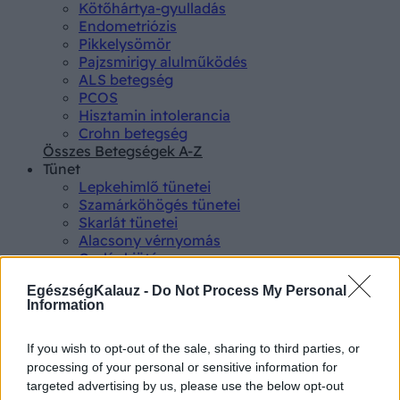
Kötőhártya-gyulladás
Endometriózis
Pikkelysömör
Pajzsmirigy alulműködés
ALS betegség
PCOS
Hisztamin intolerancia
Crohn betegség
Összes Betegségek A-Z
Tünet
Lepkehimlő tünetei
Szamárköhögés tünetei
Skarlát tünetei
Alacsony vérnyomás
Csalánkiütés
Magas vérnyomás
EgészségKalauz -
Do Not Process My Personal
ADHD tünetei
Information
Magas koleszterin
Összes Tünet
Vizsgálat
If you wish to opt-out of the sale, sharing to third parties, or
Kortizol szint
processing of your personal or sensitive information for
CT-vizsgálat
targeted advertising by us, please use the below opt-out