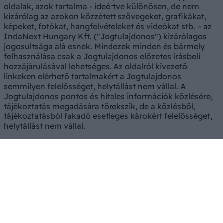
oldalak, azok tartalma - ideértve különösen, de nem
kizárólag az azokon közzétett szövegeket, grafikákat,
képeket, fotókat, hangfelvételeket és videókat stb. – az
IndaNext Hungary Kft. ("Jogtulajdonos") kizárólagos
jogosultsága alá esnek. Mindezek minden és bármely
felhasználása csak a Jogtulajdonos előzetes írásbeli
hozzájárulásával lehetséges. Az oldalról kivezető
linkeken elérhető tartalmakért a Jogtulajdonos
semmilyen felelősséget, helytállást nem vállal. A
Jogtulajdonos pontos és hiteles információk közlésére,
tájékoztatás megadására törekszik, de a közlésből,
tájékoztatásból fakadó esetleges károkért felelősséget,
helytállást nem vállal.