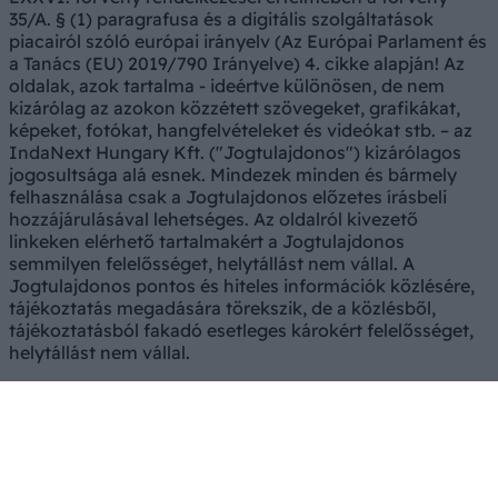
35/A. § (1) paragrafusa és a digitális szolgáltatások
piacairól szóló európai irányelv (Az Európai Parlament és
a Tanács (EU) 2019/790 Irányelve) 4. cikke alapján! Az
oldalak, azok tartalma - ideértve különösen, de nem
kizárólag az azokon közzétett szövegeket, grafikákat,
képeket, fotókat, hangfelvételeket és videókat stb. – az
IndaNext Hungary Kft. ("Jogtulajdonos") kizárólagos
jogosultsága alá esnek. Mindezek minden és bármely
felhasználása csak a Jogtulajdonos előzetes írásbeli
hozzájárulásával lehetséges. Az oldalról kivezető
linkeken elérhető tartalmakért a Jogtulajdonos
semmilyen felelősséget, helytállást nem vállal. A
Jogtulajdonos pontos és hiteles információk közlésére,
tájékoztatás megadására törekszik, de a közlésből,
tájékoztatásból fakadó esetleges károkért felelősséget,
helytállást nem vállal.