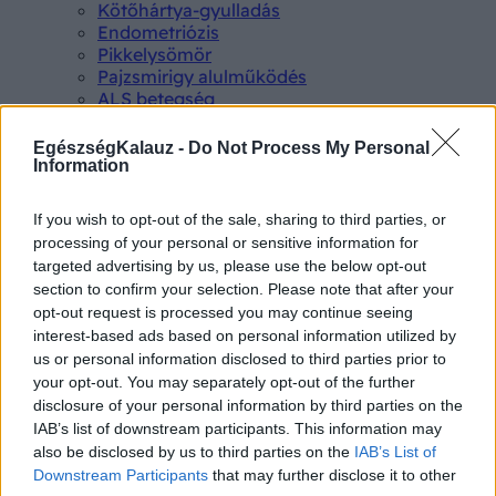
Kötőhártya-gyulladás
Endometriózis
Pikkelysömör
Pajzsmirigy alulműködés
ALS betegség
PCOS
Hisztamin intolerancia
EgészségKalauz -
Do Not Process My Personal
Crohn betegség
Information
Összes Betegségek A-Z
Tünet
If you wish to opt-out of the sale, sharing to third parties, or
Lepkehimlő tünetei
processing of your personal or sensitive information for
Szamárköhögés tünetei
targeted advertising by us, please use the below opt-out
Skarlát tünetei
section to confirm your selection. Please note that after your
Alacsony vérnyomás
opt-out request is processed you may continue seeing
Csalánkiütés
interest-based ads based on personal information utilized by
Magas vérnyomás
us or personal information disclosed to third parties prior to
ADHD tünetei
your opt-out. You may separately opt-out of the further
Magas koleszterin
disclosure of your personal information by third parties on the
Összes Tünet
Vizsgálat
IAB’s list of downstream participants. This information may
Kortizol szint
also be disclosed by us to third parties on the
IAB’s List of
CT-vizsgálat
Downstream Participants
that may further disclose it to other