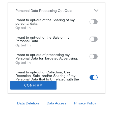
MR-vizsgálat
third parties.
Triglicerid szint
Please note that this website/app uses one or more Google
LDL-koleszterin
Personal Data Processing Opt Outs
services and may gather and store information including but
Magas CRP
Mammográfia
not limited to your visit or usage behaviour. You may click to
I want to opt-out of the Sharing of my
personal data.
EKG
grant or deny consent to Google and its third-party tags to
Opted In
Összes Vizsgálat
use your data for below specified purposes in below Google
Kezelés
consent section.
I want to opt-out of the Sale of my
Aranyér kezelése
Personal Data.
Kemoterápia
Opted In
Szürkehályog műtét
I want to opt-out of processing my
Vízszerű hasmenés
Personal Data for Targeted Advertising.
Afta kezelése
Opted In
Dagadt boka kezelése
Napallergia kezelése
I want to opt-out of Collection, Use,
Fülgyulladás kezelése
Retention, Sale, and/or Sharing of my
Personal Data that Is Unrelated with the
Összes Kezelés
Purposes for which it was collected.
Életmódváltás
CONFIRM
Opted Out
Kutatás
Google consents
Data Deletion
Data Access
Privacy Policy
I want to allow Google to enable storage
related to advertising like cookies on web or