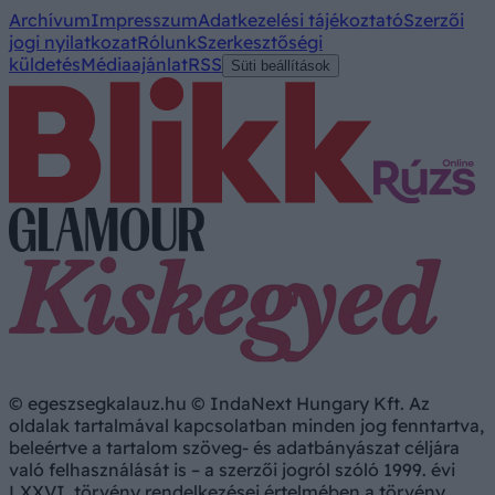
Archívum
Impresszum
Adatkezelési tájékoztató
Szerzői
jogi nyilatkozat
Rólunk
Szerkesztőségi
küldetés
Médiaajánlat
RSS
Süti beállítások
© egeszsegkalauz.hu © IndaNext Hungary Kft. Az
oldalak tartalmával kapcsolatban minden jog fenntartva,
beleértve a tartalom szöveg- és adatbányászat céljára
való felhasználását is – a szerzői jogról szóló 1999. évi
LXXVI. törvény rendelkezései értelmében a törvény