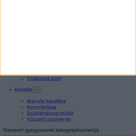
Tünet
Lepkehimlő tünetei
Szamárköhögés tünetei
Skarlát tünetei
Alacsony vérnyomás
Vizsgálat
Kortizol szint
CT-vizsgálat
MR-vizsgálat
Triglicerid szint
Kezelés
Aranyér kezelése
Kemoterápia
Szürkehályog műtét
Vízszerű hasmenés
*Keresett gyógyszerek betegtájékoztatója