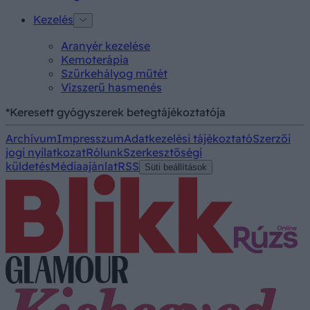
Kezelés
Aranyér kezelése
Kemoterápia
Szürkehályog műtét
Vízszerű hasmenés
*Keresett gyógyszerek betegtájékoztatója
Archívum
Impresszum
Adatkezelési tájékoztató
Szerzői
jogi nyilatkozat
Rólunk
Szerkesztőségi
küldetés
Médiaajánlat
RSS
Süti beállítások