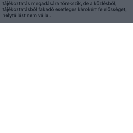
tájékoztatás megadására törekszik, de a közlésből,
tájékoztatásból fakadó esetleges károkért felelősséget,
helytállást nem vállal.