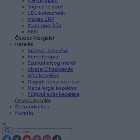
MR-vizsgálat
Triglicerid szint
LDL-koleszterin
Magas CRP
Mammográfia
EKG
Összes Vizsgálat
Kezelés
Aranyér kezelése
Kemoterápia
Szürkehályog műtét
Vízszerű hasmenés
Afta kezelése
Dagadt boka kezelése
Napallergia kezelése
Fülgyulladás kezelése
Összes Kezelés
Életmódváltás
Kutatás