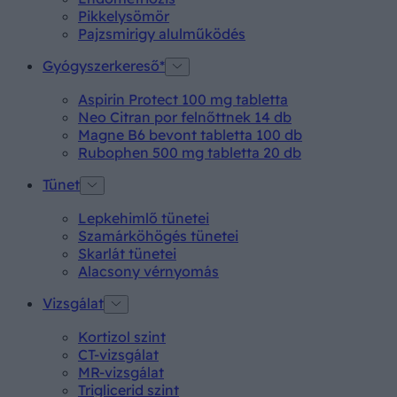
Pikkelysömör
Pajzsmirigy alulműködés
Gyógyszerkereső*
Aspirin Protect 100 mg tabletta
Neo Citran por felnőttnek 14 db
Magne B6 bevont tabletta 100 db
Rubophen 500 mg tabletta 20 db
Tünet
Lepkehimlő tünetei
Szamárköhögés tünetei
Skarlát tünetei
Alacsony vérnyomás
Vizsgálat
Kortizol szint
CT-vizsgálat
MR-vizsgálat
Triglicerid szint