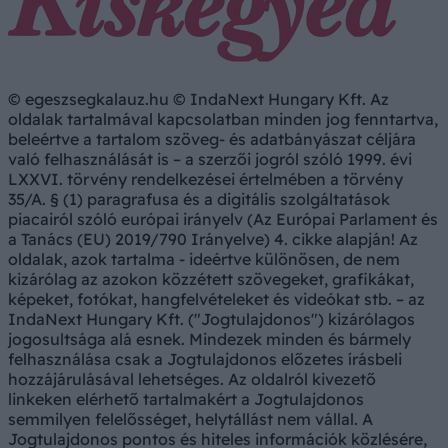
© egeszsegkalauz.hu © IndaNext Hungary Kft. Az
oldalak tartalmával kapcsolatban minden jog fenntartva,
beleértve a tartalom szöveg- és adatbányászat céljára
való felhasználását is – a szerzői jogról szóló 1999. évi
LXXVI. törvény rendelkezései értelmében a törvény
35/A. § (1) paragrafusa és a digitális szolgáltatások
piacairól szóló európai irányelv (Az Európai Parlament és
a Tanács (EU) 2019/790 Irányelve) 4. cikke alapján! Az
oldalak, azok tartalma - ideértve különösen, de nem
kizárólag az azokon közzétett szövegeket, grafikákat,
képeket, fotókat, hangfelvételeket és videókat stb. – az
IndaNext Hungary Kft. ("Jogtulajdonos") kizárólagos
jogosultsága alá esnek. Mindezek minden és bármely
felhasználása csak a Jogtulajdonos előzetes írásbeli
hozzájárulásával lehetséges. Az oldalról kivezető
linkeken elérhető tartalmakért a Jogtulajdonos
semmilyen felelősséget, helytállást nem vállal. A
Jogtulajdonos pontos és hiteles információk közlésére,