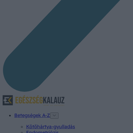
Betegségek A-Z
Kötőhártya-gyulladás
Endometriózis