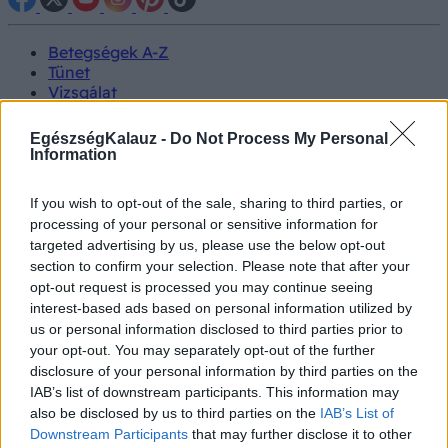
Betegségek A-Z
Tünet
Vizsgálat
Kezelés
Életmódváltás
EgészségKalauz -
Do Not Process My Personal
Kutatás
Information
Prevenció
Hírek
If you wish to opt-out of the sale, sharing to third parties, or
Videók
processing of your personal or sensitive information for
Kisállatok egészsége
targeted advertising by us, please use the below opt-out
section to confirm your selection. Please note that after your
#allergia
#influenza
#cukorbetegség
opt-out request is processed you may continue seeing
#orvosmeteorológia
#vérnyomás
#stroke
#rákbetegség
interest-based ads based on personal information utilized by
#pajzsmirigy
#reflux
#ekcéma
#herpesz
us or personal information disclosed to third parties prior to
Regisztráció
your opt-out. You may separately opt-out of the further
disclosure of your personal information by third parties on the
IAB’s list of downstream participants. This information may
also be disclosed by us to third parties on the
IAB’s List of
Downstream Participants
that may further disclose it to other
Anyatej