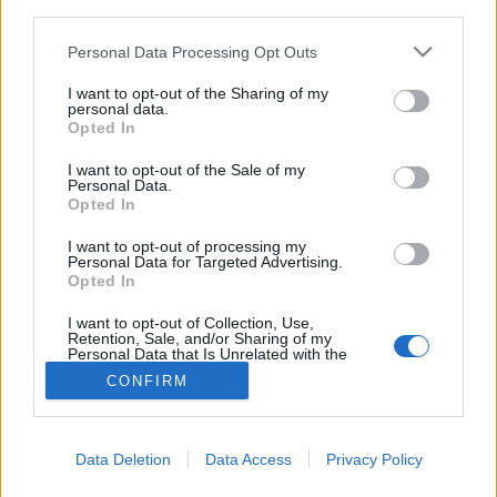
third parties.
Anyatej
Please note that this website/app uses one or more Google
Personal Data Processing Opt Outs
services and may gather and store information including but
not limited to your visit or usage behaviour. You may click to
I want to opt-out of the Sharing of my
personal data.
grant or deny consent to Google and its third-party tags to
Opted In
use your data for below specified purposes in below Google
consent section.
I want to opt-out of the Sale of my
Personal Data.
Opted In
I want to opt-out of processing my
Personal Data for Targeted Advertising.
Opted In
I want to opt-out of Collection, Use,
Retention, Sale, and/or Sharing of my
Personal Data that Is Unrelated with the
Purposes for which it was collected.
CONFIRM
Opted Out
Google consents
Data Deletion
Data Access
Privacy Policy
I want to allow Google to enable storage