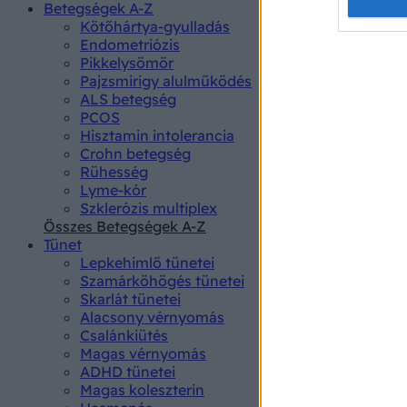
Opted 
Betegségek A-Z
Kötőhártya-gyulladás
Endometriózis
Google 
Pikkelysömör
Pajzsmirigy alulműködés
I want t
ALS betegség
web or d
PCOS
Hisztamin intolerancia
I want t
Crohn betegség
purpose
Rühesség
Lyme-kór
I want 
Szklerózis multiplex
Összes Betegségek A-Z
I want t
Tünet
web or d
Lepkehimlő tünetei
Szamárköhögés tünetei
I want t
Skarlát tünetei
or app.
Alacsony vérnyomás
Csalánkiütés
I want t
Magas vérnyomás
ADHD tünetei
Magas koleszterin
I want t