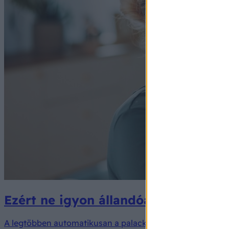
Ezért ne igyon állandóan palackozott
A legtöbben automatikusan a palackos vizet tartják egés