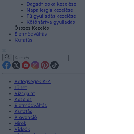
Dagadt boka kezelése
Napallergia kezelése
Fülgyulladás kezelése
Kötőhártya gyulladás
Összes Kezelés
Életmódváltás
Kutatás
Betegségek A-Z
Tünet
Vizsgálat
Kezelés
Életmódváltás
Kutatás
Prevenció
Hírek
Videók