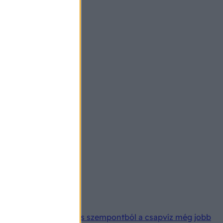
!
yértelmű. Sőt, bizonyos szempontból a csapvíz még jobb