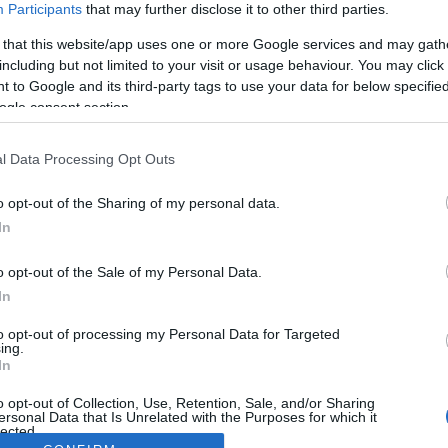
Participants
that may further disclose it to other third parties.
 that this website/app uses one or more Google services and may gath
including but not limited to your visit or usage behaviour. You may click 
 to Google and its third-party tags to use your data for below specifi
ogle consent section.
l Data Processing Opt Outs
o opt-out of the Sharing of my personal data.
In
o opt-out of the Sale of my Personal Data.
In
to opt-out of processing my Personal Data for Targeted
ing.
In
o opt-out of Collection, Use, Retention, Sale, and/or Sharing
ersonal Data that Is Unrelated with the Purposes for which it
lected.