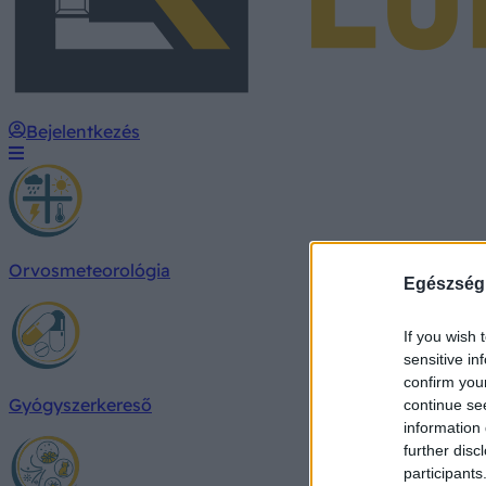
Bejelentkezés
Orvosmeteorológia
Egészség
If you wish 
sensitive in
confirm you
Gyógyszerkereső
continue se
information 
further disc
participants