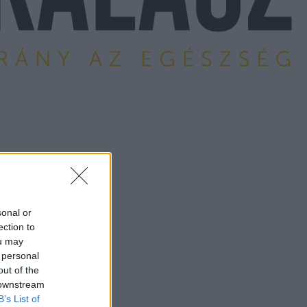
sonal or
ection to
ou may
 personal
out of the
 downstream
B’s List of