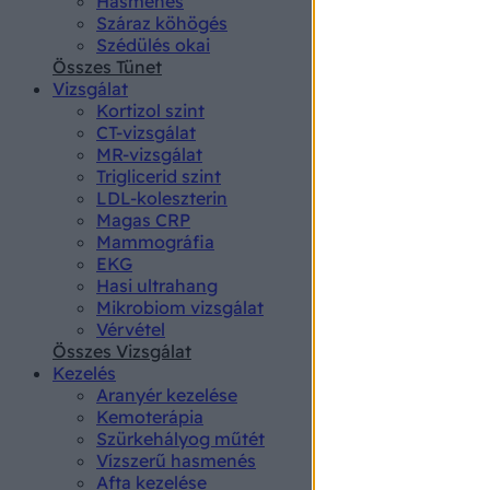
Hasmenés
authenti
Száraz köhögés
Szédülés okai
Összes Tünet
Vizsgálat
Kortizol szint
CT-vizsgálat
MR-vizsgálat
Triglicerid szint
LDL-koleszterin
Magas CRP
Mammográfia
EKG
Hasi ultrahang
Mikrobiom vizsgálat
Vérvétel
Összes Vizsgálat
Kezelés
Aranyér kezelése
Kemoterápia
Szürkehályog műtét
Vízszerű hasmenés
Afta kezelése