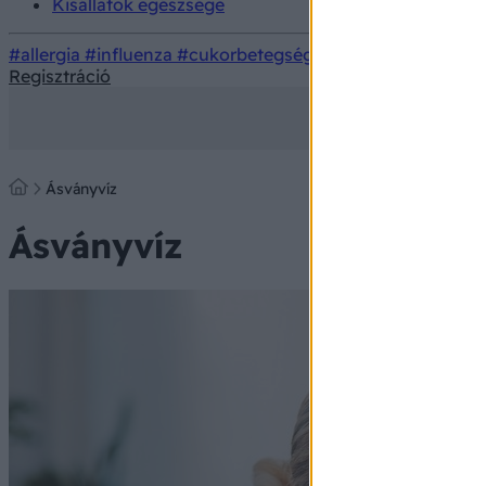
Kisállatok egészsége
#allergia
#influenza
#cukorbetegség
#orvosmeteorológi
Regisztráció
Ásványvíz
Ásványvíz