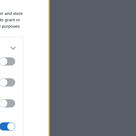
er and store
to grant or
ed purposes