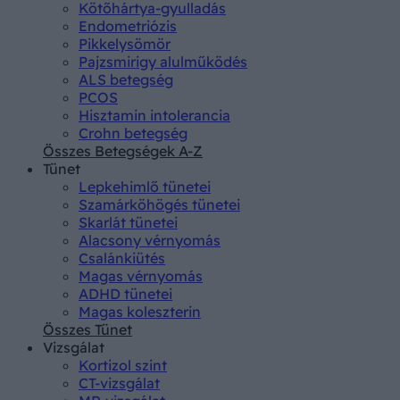
Kötőhártya-gyulladás
Endometriózis
Pikkelysömör
Pajzsmirigy alulműködés
ALS betegség
PCOS
Hisztamin intolerancia
Crohn betegség
Összes Betegségek A-Z
Tünet
Lepkehimlő tünetei
Szamárköhögés tünetei
Skarlát tünetei
Alacsony vérnyomás
Csalánkiütés
Magas vérnyomás
ADHD tünetei
Magas koleszterin
Összes Tünet
Vizsgálat
Kortizol szint
CT-vizsgálat