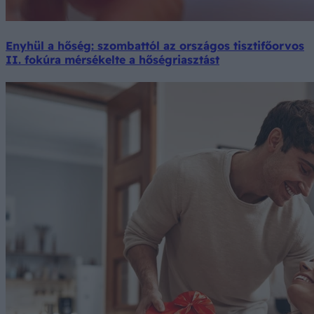
Enyhül a hőség: szombattól az országos tisztifőorvos
II. fokúra mérsékelte a hőségriasztást