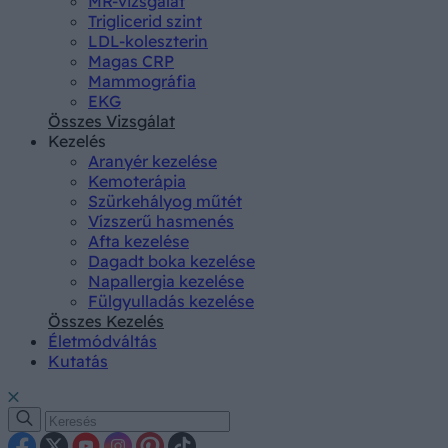
MR-vizsgálat
Triglicerid szint
LDL-koleszterin
Magas CRP
Mammográfia
EKG
Összes Vizsgálat
Kezelés
Aranyér kezelése
Kemoterápia
Szürkehályog műtét
Vízszerű hasmenés
Afta kezelése
Dagadt boka kezelése
Napallergia kezelése
Fülgyulladás kezelése
Összes Kezelés
Életmódváltás
Kutatás