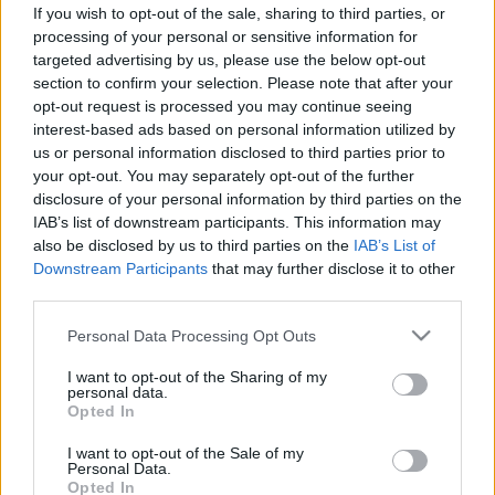
palackozott vizet - a csapvíznek is
If you wish to opt-out of the sale, sharing to third parties, or
adjon esélyt!
processing of your personal or sensitive information for
targeted advertising by us, please use the below opt-out
section to confirm your selection. Please note that after your
opt-out request is processed you may continue seeing
interest-based ads based on personal information utilized by
us or personal information disclosed to third parties prior to
your opt-out. You may separately opt-out of the further
disclosure of your personal information by third parties on the
IAB’s list of downstream participants. This information may
also be disclosed by us to third parties on the
IAB’s List of
Downstream Participants
that may further disclose it to other
third parties.
Please note that this website/app uses one or more Google
Personal Data Processing Opt Outs
services and may gather and store information including but
not limited to your visit or usage behaviour. You may click to
I want to opt-out of the Sharing of my
personal data.
grant or deny consent to Google and its third-party tags to
Opted In
use your data for below specified purposes in below Google
consent section.
I want to opt-out of the Sale of my
Personal Data.
Opted In