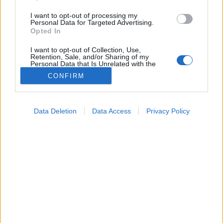
I want to opt-out of processing my
Personal Data for Targeted Advertising.
Opted In
I want to opt-out of Collection, Use,
Retention, Sale, and/or Sharing of my
Personal Data that Is Unrelated with the
Purposes for which it was collected.
CONFIRM
Opted Out
Színes
Google consents
2026. május 09. 07:04
Data Deletion
Data Access
Privacy Policy
Megosztás
Küldés
Küldés Messengeren
I want to allow Google to enable storage
related to advertising like cookies on web or
device identifiers in apps.
Petrás Gabriella
online szerkesztő
I want to allow my user data to be sent to
Google for online advertising purposes.
I want to allow Google to send me
A legtöbben automatikusan a palackos vizet tartják
personalized advertising.
egészségesebbnek, pedig a szakértők szerint ez nem
I want to allow Google to enable storage