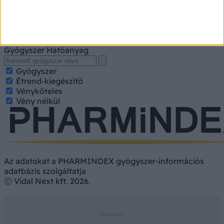
A kereséshez írja be a gyógyszer, gyógykészítmény
nevét, hatóanyagát. Kategorizált találatokért jelölje be a
keresett tulajdonságokat.
Gyógyszer
Hatóanyag
Gyógyszer
Étrend-kiegészítő
Vényköteles
Vény nélkül
Az adatokat a PHARMINDEX gyógyszer-információs
adatbázis szolgáltatja
Ⓒ Vidal Next kft. 2026.