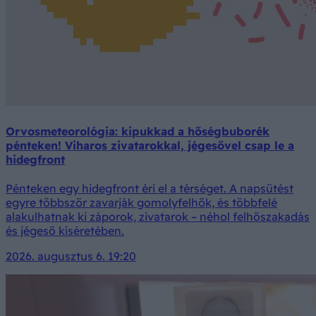
Orvosmeteorológia: kipukkad a hőségbuborék
pénteken! Viharos zivatarokkal, jégesővel csap le a
hidegfront
Pénteken egy hidegfront éri el a térséget. A napsütést
egyre többször zavarják gomolyfelhők, és többfelé
alakulhatnak ki záporok, zivatarok – néhol felhőszakadás
és jégeső kíséretében.
2026. augusztus 6. 19:20