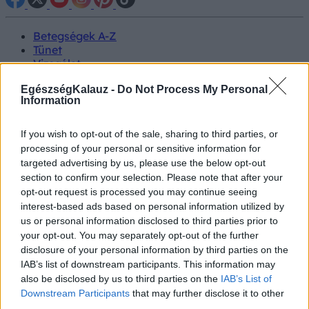
Betegségek A-Z
Tünet
Vizsgálat
Kezelés
EgészségKalauz -
Do Not Process My Personal
Életmódváltás
Information
Kutatás
Prevenció
Hírek
If you wish to opt-out of the sale, sharing to third parties, or
Videók
processing of your personal or sensitive information for
Kisállatok egészsége
targeted advertising by us, please use the below opt-out
section to confirm your selection. Please note that after your
#allergia
#influenza
#cukorbetegség
opt-out request is processed you may continue seeing
#orvosmeteorológia
#vérnyomás
#stroke
#rákbetegség
interest-based ads based on personal information utilized by
#pajzsmirigy
#reflux
#ekcéma
#herpesz
us or personal information disclosed to third parties prior to
Regisztráció
your opt-out. You may separately opt-out of the further
disclosure of your personal information by third parties on the
IAB’s list of downstream participants. This information may
also be disclosed by us to third parties on the
IAB’s List of
Downstream Participants
that may further disclose it to other
Balaton
third parties.