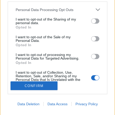
Balaton
Please note that this website/app uses one or more Google
Personal Data Processing Opt Outs
services and may gather and store information including but
not limited to your visit or usage behaviour. You may click to
I want to opt-out of the Sharing of my
personal data.
grant or deny consent to Google and its third-party tags to
Opted In
use your data for below specified purposes in below Google
consent section.
I want to opt-out of the Sale of my
Personal Data.
Opted In
I want to opt-out of processing my
Personal Data for Targeted Advertising.
Opted In
I want to opt-out of Collection, Use,
Retention, Sale, and/or Sharing of my
Personal Data that Is Unrelated with the
Purposes for which it was collected.
CONFIRM
Opted Out
Google consents
Data Deletion
Data Access
Privacy Policy
I want to allow Google to enable storage
related to advertising like cookies on web or