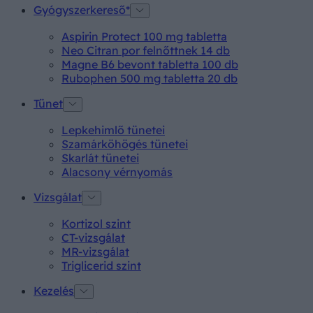
Gyógyszerkereső*
Aspirin Protect 100 mg tabletta
Neo Citran por felnőttnek 14 db
Magne B6 bevont tabletta 100 db
Rubophen 500 mg tabletta 20 db
Tünet
Lepkehimlő tünetei
Szamárköhögés tünetei
Skarlát tünetei
Alacsony vérnyomás
Vizsgálat
Kortizol szint
CT-vizsgálat
MR-vizsgálat
Triglicerid szint
Kezelés