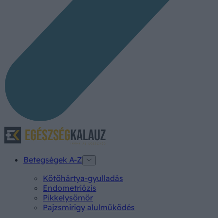
Betegségek A-Z
Kötőhártya-gyulladás
Endometriózis
Pikkelysömör
Pajzsmirigy alulműködés