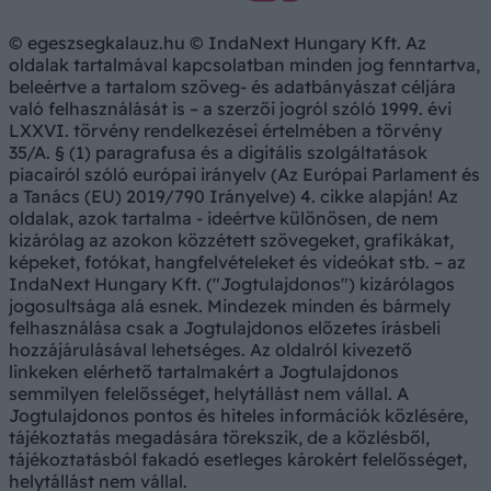
© egeszsegkalauz.hu © IndaNext Hungary Kft. Az
oldalak tartalmával kapcsolatban minden jog fenntartva,
beleértve a tartalom szöveg- és adatbányászat céljára
való felhasználását is – a szerzői jogról szóló 1999. évi
LXXVI. törvény rendelkezései értelmében a törvény
35/A. § (1) paragrafusa és a digitális szolgáltatások
piacairól szóló európai irányelv (Az Európai Parlament és
a Tanács (EU) 2019/790 Irányelve) 4. cikke alapján! Az
oldalak, azok tartalma - ideértve különösen, de nem
kizárólag az azokon közzétett szövegeket, grafikákat,
képeket, fotókat, hangfelvételeket és videókat stb. – az
IndaNext Hungary Kft. ("Jogtulajdonos") kizárólagos
jogosultsága alá esnek. Mindezek minden és bármely
felhasználása csak a Jogtulajdonos előzetes írásbeli
hozzájárulásával lehetséges. Az oldalról kivezető
linkeken elérhető tartalmakért a Jogtulajdonos
semmilyen felelősséget, helytállást nem vállal. A
Jogtulajdonos pontos és hiteles információk közlésére,
tájékoztatás megadására törekszik, de a közlésből,
tájékoztatásból fakadó esetleges károkért felelősséget,
helytállást nem vállal.