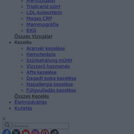
MR-vizsgálat
Triglicerid szint
LDL-koleszterin
Magas CRP
Mammográfia
EKG
Összes Vizsgálat
Kezelés
Aranyér kezelése
Kemoterápia
Szürkehályog műtét
Vízszerű hasmenés
Afta kezelése
Dagadt boka kezelése
Napallergia kezelése
Fülgyulladás kezelése
Összes Kezelés
Életmódváltás
Kutatás