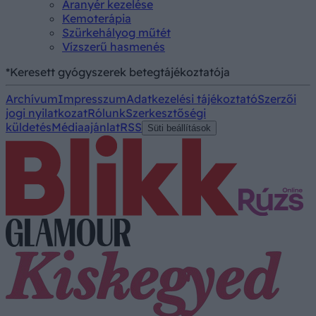
Aranyér kezelése
Kemoterápia
Szürkehályog műtét
Vízszerű hasmenés
*Keresett gyógyszerek betegtájékoztatója
Archívum
Impresszum
Adatkezelési tájékoztató
Szerzői
jogi nyilatkozat
Rólunk
Szerkesztőségi
küldetés
Médiaajánlat
RSS
Süti beállítások