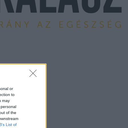
sonal or
ection to
ou may
 personal
out of the
 downstream
B’s List of