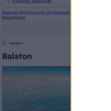
Kisállatok egészsége
#allergia
#influenza
#cukorbetegség
#orvosmeteorológi
Regisztráció
Balaton
Balaton