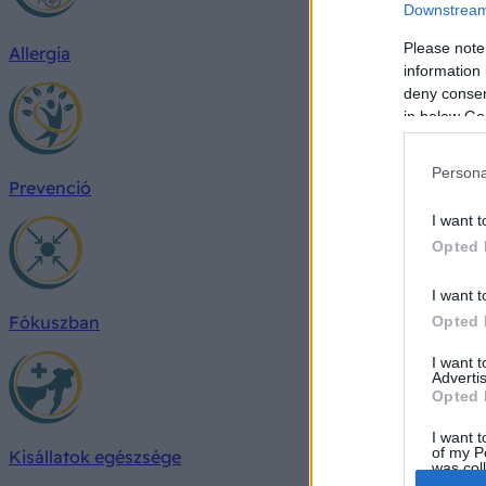
Downstream 
Please note
Allergia
information 
deny consent
in below Go
Persona
Prevenció
I want t
Opted 
I want t
Fókuszban
Opted 
I want 
Advertis
Opted 
I want t
of my P
Kisállatok egészsége
was col