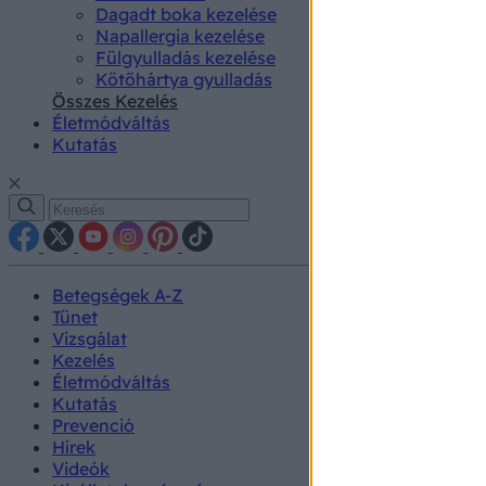
Dagadt boka kezelése
Napallergia kezelése
Fülgyulladás kezelése
Kötőhártya gyulladás
Összes Kezelés
Életmódváltás
Kutatás
Betegségek A-Z
Tünet
Vizsgálat
Kezelés
Életmódváltás
Kutatás
Prevenció
Hírek
Videók