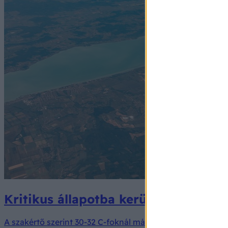
Kritikus állapotba kerülhet a Balato
A szakértő szerint 30-32 C-foknál már olyan fehérjék de