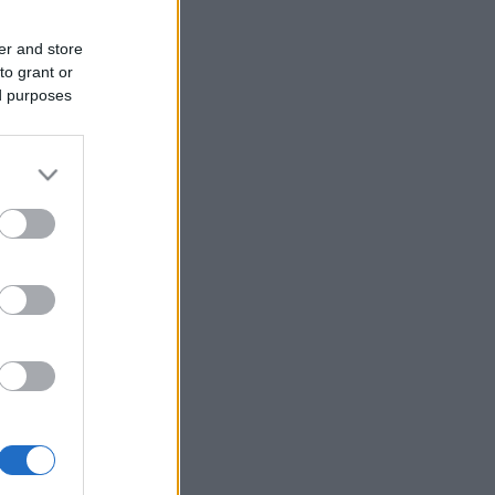
er and store
to grant or
ed purposes