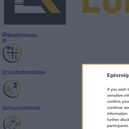
Bejelentkezés
Orvosmeteorológia
Egészség
If you wish 
sensitive in
confirm you
Gyógyszerkereső
continue se
information 
further disc
participants