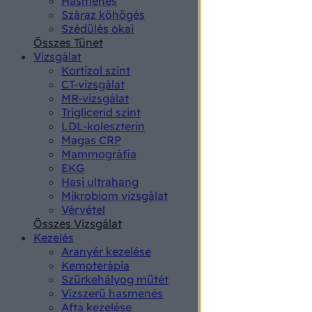
Hasmenés
authenti
Száraz köhögés
Szédülés okai
Összes Tünet
Vizsgálat
Kortizol szint
CT-vizsgálat
MR-vizsgálat
Triglicerid szint
LDL-koleszterin
Magas CRP
Mammográfia
EKG
Hasi ultrahang
Mikrobiom vizsgálat
Vérvétel
Összes Vizsgálat
Kezelés
Aranyér kezelése
Kemoterápia
Szürkehályog műtét
Vízszerű hasmenés
Afta kezelése