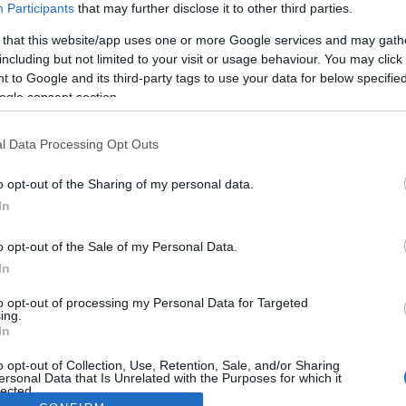
Participants
that may further disclose it to other third parties.
 that this website/app uses one or more Google services and may gath
including but not limited to your visit or usage behaviour. You may click 
 to Google and its third-party tags to use your data for below specifi
ogle consent section.
l Data Processing Opt Outs
o opt-out of the Sharing of my personal data.
In
o opt-out of the Sale of my Personal Data.
In
to opt-out of processing my Personal Data for Targeted
ing.
In
o opt-out of Collection, Use, Retention, Sale, and/or Sharing
ersonal Data that Is Unrelated with the Purposes for which it
lected.