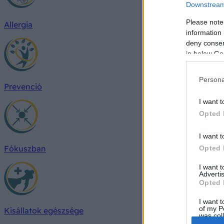
Downstream 
Please note
Allergia
information 
deny consent
in below Go
Persona
Prevenció
I want t
Opted 
I want t
Fókuszban
Opted 
I want 
Advertis
Opted 
I want t
of my P
Kisállatok egészsége
was col