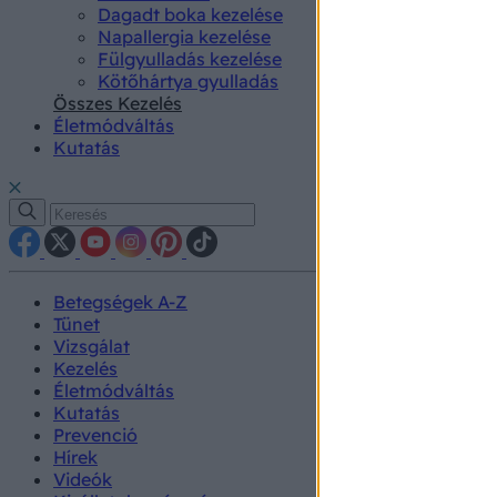
Dagadt boka kezelése
Napallergia kezelése
Fülgyulladás kezelése
Kötőhártya gyulladás
Összes Kezelés
Életmódváltás
Kutatás
Betegségek A-Z
Tünet
Vizsgálat
Kezelés
Életmódváltás
Kutatás
Prevenció
Hírek
Videók