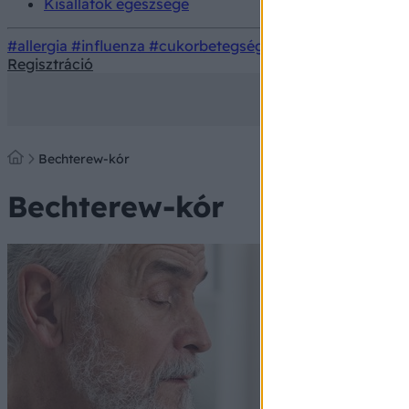
Kisállatok egészsége
#allergia
#influenza
#cukorbetegség
#orvosmeteorológi
Regisztráció
Bechterew-kór
Bechterew-kór