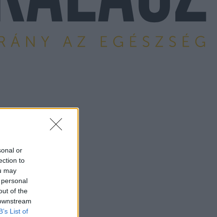
sonal or
ection to
ou may
 personal
out of the
 downstream
B’s List of