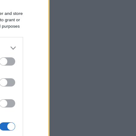
er and store
to grant or
ed purposes