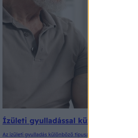
Ízületi gyulladással küzd? Nem min
Az ízületi gyulladás különböző típusai gyakran más-más k