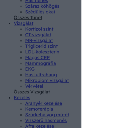
Hasmenés
authenti
Száraz köhögés
Szédülés okai
Összes Tünet
Vizsgálat
Kortizol szint
CT-vizsgálat
MR-vizsgálat
Triglicerid szint
LDL-koleszterin
Magas CRP
Mammográfia
EKG
Hasi ultrahang
Mikrobiom vizsgálat
Vérvétel
Összes Vizsgálat
Kezelés
Aranyér kezelése
Kemoterápia
Szürkehályog műtét
Vízszerű hasmenés
Afta kezelése