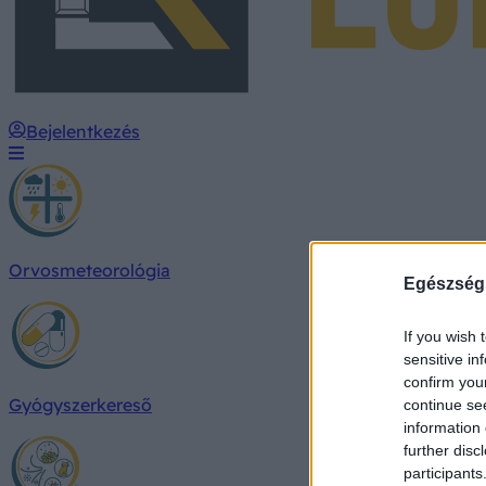
Bejelentkezés
Orvosmeteorológia
Egészség
If you wish 
sensitive in
confirm you
Gyógyszerkereső
continue se
information 
further disc
participants