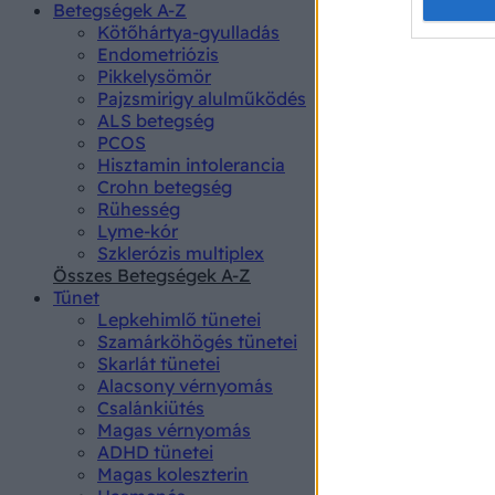
Opted 
Betegségek A-Z
Kötőhártya-gyulladás
Endometriózis
Google 
Pikkelysömör
Pajzsmirigy alulműködés
I want t
ALS betegség
web or d
PCOS
Hisztamin intolerancia
I want t
Crohn betegség
purpose
Rühesség
Lyme-kór
I want 
Szklerózis multiplex
Összes Betegségek A-Z
I want t
Tünet
web or d
Lepkehimlő tünetei
Szamárköhögés tünetei
I want t
Skarlát tünetei
or app.
Alacsony vérnyomás
Csalánkiütés
I want t
Magas vérnyomás
ADHD tünetei
Magas koleszterin
I want t