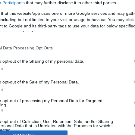
Participants
that may further disclose it to other third parties.
 that this website/app uses one or more Google services and may gath
including but not limited to your visit or usage behaviour. You may click 
 to Google and its third-party tags to use your data for below specifi
ogle consent section.
l Data Processing Opt Outs
o opt-out of the Sharing of my personal data.
In
o opt-out of the Sale of my Personal Data.
In
to opt-out of processing my Personal Data for Targeted
ing.
In
o opt-out of Collection, Use, Retention, Sale, and/or Sharing
ersonal Data that Is Unrelated with the Purposes for which it
lected.