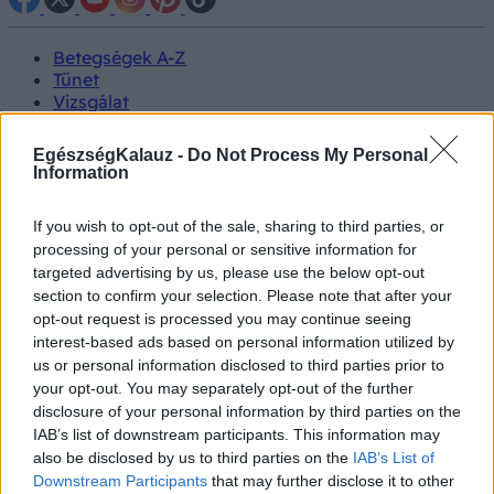
Betegségek A-Z
Tünet
Vizsgálat
Kezelés
Életmódváltás
EgészségKalauz -
Do Not Process My Personal
Kutatás
Information
Prevenció
Hírek
If you wish to opt-out of the sale, sharing to third parties, or
Videók
processing of your personal or sensitive information for
Kisállatok egészsége
targeted advertising by us, please use the below opt-out
section to confirm your selection. Please note that after your
#allergia
#influenza
#cukorbetegség
opt-out request is processed you may continue seeing
#orvosmeteorológia
#vérnyomás
#stroke
#rákbetegség
interest-based ads based on personal information utilized by
#pajzsmirigy
#reflux
#ekcéma
#herpesz
us or personal information disclosed to third parties prior to
Regisztráció
your opt-out. You may separately opt-out of the further
disclosure of your personal information by third parties on the
IAB’s list of downstream participants. This information may
also be disclosed by us to third parties on the
IAB’s List of
Downstream Participants
that may further disclose it to other
Bélbetegség