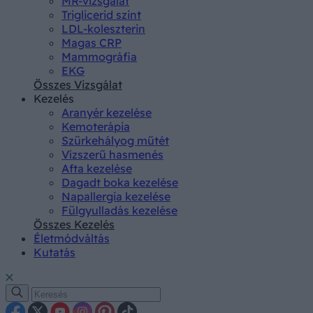
MR-vizsgálat
Triglicerid szint
LDL-koleszterin
Magas CRP
Mammográfia
EKG
Összes Vizsgálat
Kezelés
Aranyér kezelése
Kemoterápia
Szürkehályog műtét
Vízszerű hasmenés
Afta kezelése
Dagadt boka kezelése
Napallergia kezelése
Fülgyulladás kezelése
Összes Kezelés
Életmódváltás
Kutatás