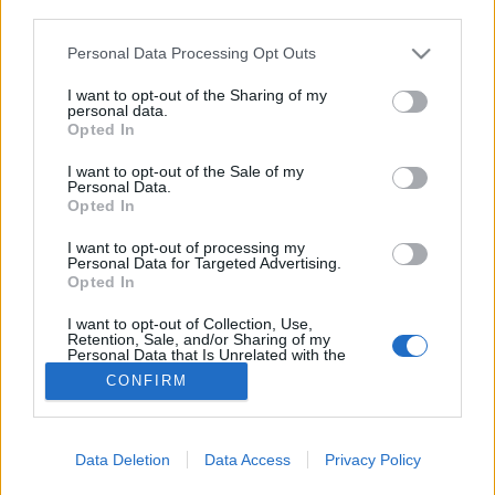
third parties.
Bélbetegség
Please note that this website/app uses one or more Google
Personal Data Processing Opt Outs
services and may gather and store information including but
not limited to your visit or usage behaviour. You may click to
I want to opt-out of the Sharing of my
personal data.
grant or deny consent to Google and its third-party tags to
Opted In
use your data for below specified purposes in below Google
consent section.
I want to opt-out of the Sale of my
Personal Data.
Opted In
I want to opt-out of processing my
Personal Data for Targeted Advertising.
Opted In
I want to opt-out of Collection, Use,
Retention, Sale, and/or Sharing of my
Personal Data that Is Unrelated with the
Purposes for which it was collected.
CONFIRM
Opted Out
Google consents
Data Deletion
Data Access
Privacy Policy
I want to allow Google to enable storage