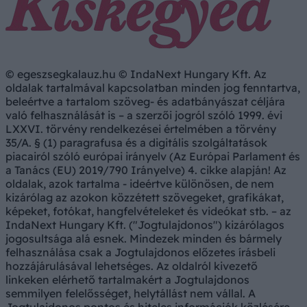
© egeszsegkalauz.hu © IndaNext Hungary Kft. Az
oldalak tartalmával kapcsolatban minden jog fenntartva,
beleértve a tartalom szöveg- és adatbányászat céljára
való felhasználását is – a szerzői jogról szóló 1999. évi
LXXVI. törvény rendelkezései értelmében a törvény
35/A. § (1) paragrafusa és a digitális szolgáltatások
piacairól szóló európai irányelv (Az Európai Parlament és
a Tanács (EU) 2019/790 Irányelve) 4. cikke alapján! Az
oldalak, azok tartalma - ideértve különösen, de nem
kizárólag az azokon közzétett szövegeket, grafikákat,
képeket, fotókat, hangfelvételeket és videókat stb. – az
IndaNext Hungary Kft. ("Jogtulajdonos") kizárólagos
jogosultsága alá esnek. Mindezek minden és bármely
felhasználása csak a Jogtulajdonos előzetes írásbeli
hozzájárulásával lehetséges. Az oldalról kivezető
linkeken elérhető tartalmakért a Jogtulajdonos
semmilyen felelősséget, helytállást nem vállal. A