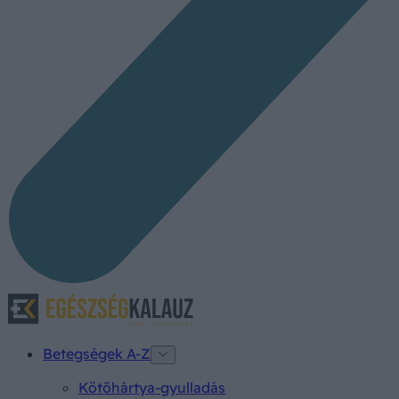
Betegségek A-Z
Kötőhártya-gyulladás