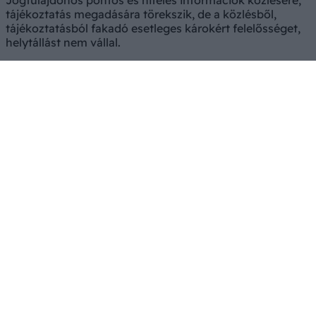
Jogtulajdonos pontos és hiteles információk közlésére,
tájékoztatás megadására törekszik, de a közlésből,
tájékoztatásból fakadó esetleges károkért felelősséget,
helytállást nem vállal.