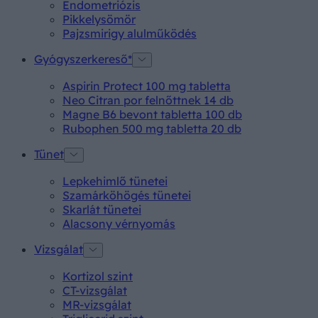
Endometriózis
Pikkelysömör
Pajzsmirigy alulműködés
Gyógyszerkereső*
Aspirin Protect 100 mg tabletta
Neo Citran por felnőttnek 14 db
Magne B6 bevont tabletta 100 db
Rubophen 500 mg tabletta 20 db
Tünet
Lepkehimlő tünetei
Szamárköhögés tünetei
Skarlát tünetei
Alacsony vérnyomás
Vizsgálat
Kortizol szint
CT-vizsgálat
MR-vizsgálat