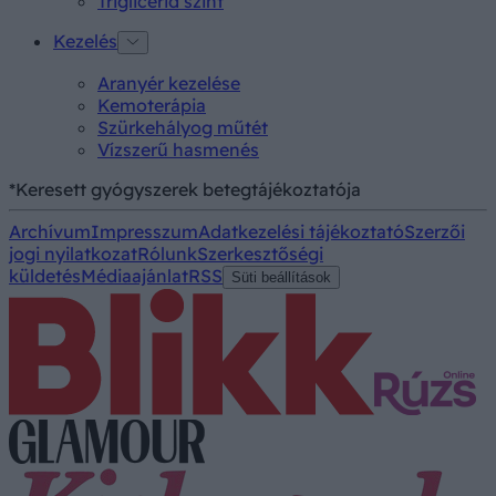
Triglicerid szint
Kezelés
Aranyér kezelése
Kemoterápia
Szürkehályog műtét
Vízszerű hasmenés
*Keresett gyógyszerek betegtájékoztatója
Archívum
Impresszum
Adatkezelési tájékoztató
Szerzői
jogi nyilatkozat
Rólunk
Szerkesztőségi
küldetés
Médiaajánlat
RSS
Süti beállítások