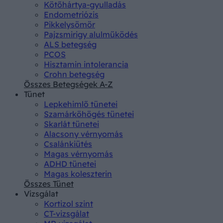
Kötőhártya-gyulladás
Endometriózis
Pikkelysömör
Pajzsmirigy alulműködés
ALS betegség
PCOS
Hisztamin intolerancia
Crohn betegség
Összes Betegségek A-Z
Tünet
Lepkehimlő tünetei
Szamárköhögés tünetei
Skarlát tünetei
Alacsony vérnyomás
Csalánkiütés
Magas vérnyomás
ADHD tünetei
Magas koleszterin
Összes Tünet
Vizsgálat
Kortizol szint
CT-vizsgálat