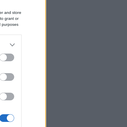
er and store
to grant or
ed purposes