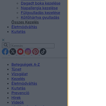
Dagadt boka kezelése
Napallergia kezelése
Fülgyulladás kezelése
Kötőhártya gyulladás
Összes Kezelés
Életmódváltás
Kutatás
Betegségek A-Z
Tünet
Vizsgálat
Kezelés
Életmódváltás
Kutatás
Prevenció
Hírek
Videók