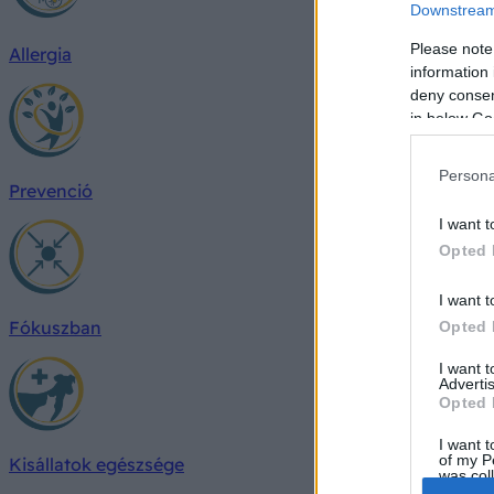
Downstream 
Please note
Allergia
information 
deny consent
in below Go
Persona
Prevenció
I want t
Opted 
I want t
Fókuszban
Opted 
I want 
Advertis
Opted 
I want t
of my P
Kisállatok egészsége
was col