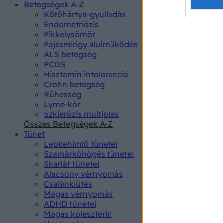
Opted 
Betegségek A-Z
Kötőhártya-gyulladás
Endometriózis
Google 
Pikkelysömör
Pajzsmirigy alulműködés
I want t
ALS betegség
web or d
PCOS
Hisztamin intolerancia
I want t
Crohn betegség
purpose
Rühesség
Lyme-kór
I want 
Szklerózis multiplex
Összes Betegségek A-Z
I want t
Tünet
web or d
Lepkehimlő tünetei
Szamárköhögés tünetei
I want t
Skarlát tünetei
or app.
Alacsony vérnyomás
Csalánkiütés
I want t
Magas vérnyomás
ADHD tünetei
Magas koleszterin
I want t