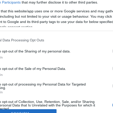
Participants
that may further disclose it to other third parties.
 that this website/app uses one or more Google services and may gath
including but not limited to your visit or usage behaviour. You may click 
 to Google and its third-party tags to use your data for below specifi
ogle consent section.
l Data Processing Opt Outs
o opt-out of the Sharing of my personal data.
In
o opt-out of the Sale of my Personal Data.
In
to opt-out of processing my Personal Data for Targeted
ing.
In
o opt-out of Collection, Use, Retention, Sale, and/or Sharing
ersonal Data that Is Unrelated with the Purposes for which it
lected.