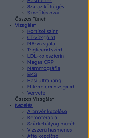
Hasmenés
authenti
Száraz köhögés
Szédülés okai
Összes Tünet
Vizsgálat
Kortizol szint
CT-vizsgálat
MR-vizsgálat
Triglicerid szint
LDL-koleszterin
Magas CRP
Mammográfia
EKG
Hasi ultrahang
Mikrobiom vizsgálat
Vérvétel
Összes Vizsgálat
Kezelés
Aranyér kezelése
Kemoterápia
Szürkehályog műtét
Vízszerű hasmenés
Afta kezelése