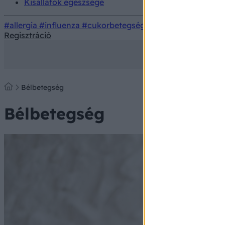
Kisállatok egészsége
#allergia
#influenza
#cukorbetegség
#orvosmeteorológi
Regisztráció
Bélbetegség
Bélbetegség