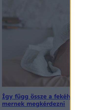
Így függ össze a fekélyes vastagbél
mernek megkérdezni