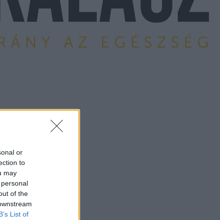
sonal or
ection to
ou may
 personal
out of the
 downstream
B’s List of