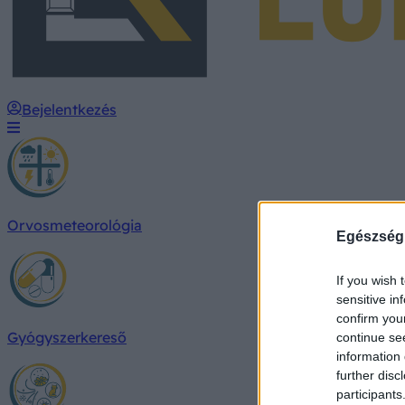
Bejelentkezés
Orvosmeteorológia
Egészség
If you wish 
sensitive in
confirm you
Gyógyszerkereső
continue se
information 
further disc
participants