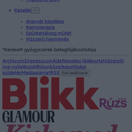
Kezelés
Aranyér kezelése
Kemoterápia
Szürkehályog műtét
Vízszerű hasmenés
*Keresett gyógyszerek betegtájékoztatója
Archívum
Impresszum
Adatkezelési tájékoztató
Szerzői
jogi nyilatkozat
Rólunk
Szerkesztőségi
küldetés
Médiaajánlat
RSS
Süti beállítások