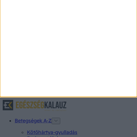
Felkészült a téli betegségekre?
Tesztelje!
Tesztünkből kiderítheti, hogy önnek kell-e számítani a
meghűléses betegségekre, vagy pedig jó eséllyel
elkerülheti a náthát, influenzát, hiszen megfelelően
felkészítette immunrendszerét.
Betegségek A-Z
Kötőhártya-gyulladás