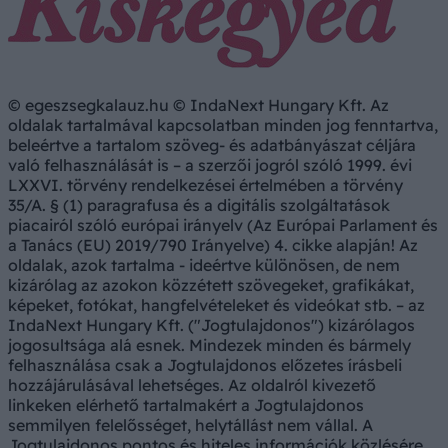
© egeszsegkalauz.hu © IndaNext Hungary Kft. Az
oldalak tartalmával kapcsolatban minden jog fenntartva,
beleértve a tartalom szöveg- és adatbányászat céljára
való felhasználását is – a szerzői jogról szóló 1999. évi
LXXVI. törvény rendelkezései értelmében a törvény
35/A. § (1) paragrafusa és a digitális szolgáltatások
piacairól szóló európai irányelv (Az Európai Parlament és
a Tanács (EU) 2019/790 Irányelve) 4. cikke alapján! Az
oldalak, azok tartalma - ideértve különösen, de nem
kizárólag az azokon közzétett szövegeket, grafikákat,
képeket, fotókat, hangfelvételeket és videókat stb. – az
IndaNext Hungary Kft. ("Jogtulajdonos") kizárólagos
jogosultsága alá esnek. Mindezek minden és bármely
felhasználása csak a Jogtulajdonos előzetes írásbeli
hozzájárulásával lehetséges. Az oldalról kivezető
linkeken elérhető tartalmakért a Jogtulajdonos
semmilyen felelősséget, helytállást nem vállal. A
Jogtulajdonos pontos és hiteles információk közlésére,