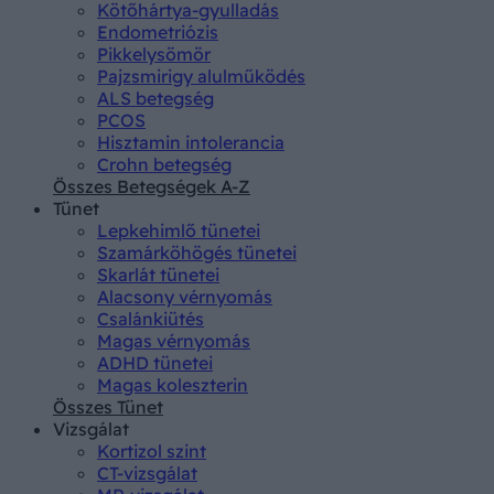
Kötőhártya-gyulladás
Endometriózis
Pikkelysömör
Pajzsmirigy alulműködés
ALS betegség
PCOS
Hisztamin intolerancia
Crohn betegség
Összes Betegségek A-Z
Tünet
Lepkehimlő tünetei
Szamárköhögés tünetei
Skarlát tünetei
Alacsony vérnyomás
Csalánkiütés
Magas vérnyomás
ADHD tünetei
Magas koleszterin
Összes Tünet
Vizsgálat
Kortizol szint
CT-vizsgálat