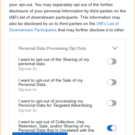
your opt-out. You may separately opt-out of the further
disclosure of your personal information by third parties on the
Betegségek A-Z
IAB’s list of downstream participants. This information may
Tünet
also be disclosed by us to third parties on the
IAB’s List of
Vizsgálat
Downstream Participants
that may further disclose it to other
Kezelés
third parties.
Életmódváltás
Kutatás
Please note that this website/app uses one or more Google
Personal Data Processing Opt Outs
Prevenció
services and may gather and store information including but
Hírek
not limited to your visit or usage behaviour. You may click to
I want to opt-out of the Sharing of my
Videók
personal data.
grant or deny consent to Google and its third-party tags to
Opted In
Kisállatok egészsége
use your data for below specified purposes in below Google
consent section.
I want to opt-out of the Sale of my
#allergia
#influenza
#cukorbetegség
Personal Data.
#orvosmeteorológia
#vérnyomás
#stroke
#rákbetegség
Opted In
#pajzsmirigy
#reflux
#ekcéma
#herpesz
I want to opt-out of processing my
Regisztráció
Personal Data for Targeted Advertising.
Opted In
I want to opt-out of Collection, Use,
Retention, Sale, and/or Sharing of my
Personal Data that Is Unrelated with the
Betegsegek
Purposes for which it was collected.