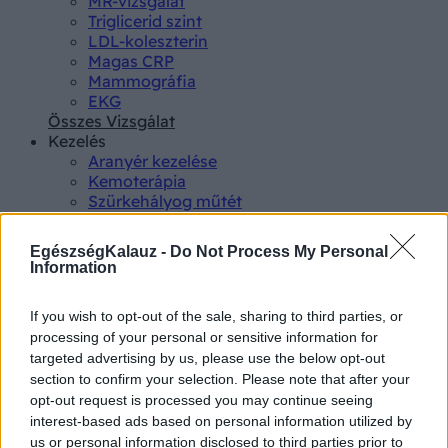
MR-vizsgálat
Triglicerid szint
LDL-koleszterin
Magas CRP
Mammográfia
EKG
Összes Vizsgálat
Kezelés
Aranyér kezelése
Kemoterápia
Szürkehályog műtét
Vízszerű hasmenés
Afta kezelése
EgészségKalauz -
Do Not Process My Personal
Dagadt boka kezelése
Information
Napallergia kezelése
Fülgyulladás kezelése
If you wish to opt-out of the sale, sharing to third parties, or
Összes Kezelés
processing of your personal or sensitive information for
Életmódváltás
targeted advertising by us, please use the below opt-out
Kutatás
section to confirm your selection. Please note that after your
opt-out request is processed you may continue seeing
interest-based ads based on personal information utilized by
us or personal information disclosed to third parties prior to