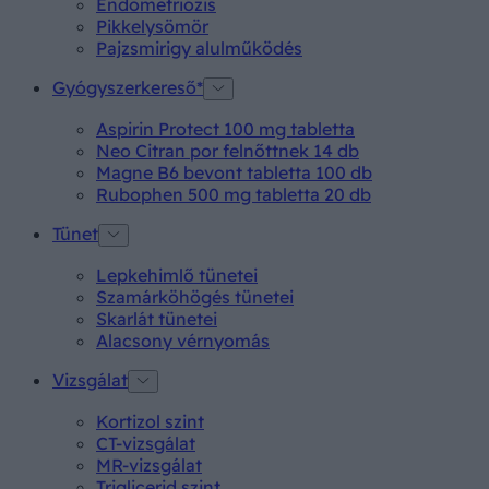
Endometriózis
Pikkelysömör
Pajzsmirigy alulműködés
Gyógyszerkereső*
Aspirin Protect 100 mg tabletta
Neo Citran por felnőttnek 14 db
Magne B6 bevont tabletta 100 db
Rubophen 500 mg tabletta 20 db
Tünet
Lepkehimlő tünetei
Szamárköhögés tünetei
Skarlát tünetei
Alacsony vérnyomás
Vizsgálat
Kortizol szint
CT-vizsgálat
MR-vizsgálat
Triglicerid szint