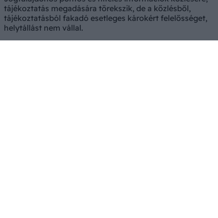
tájékoztatás megadására törekszik, de a közlésből,
tájékoztatásból fakadó esetleges károkért felelősséget,
helytállást nem vállal.