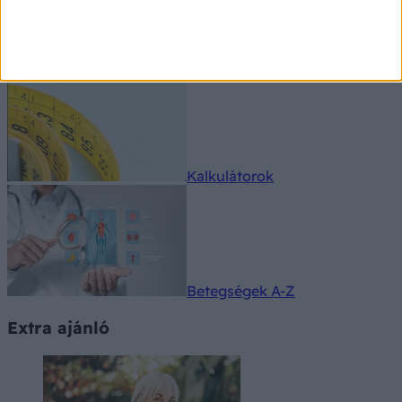
Gyógyszerkereső
Kalkulátorok
Betegségek A-Z
Extra ajánló