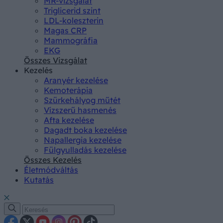
MR-vizsgálat
Triglicerid szint
LDL-koleszterin
Magas CRP
Mammográfia
EKG
Összes Vizsgálat
Kezelés
Aranyér kezelése
Kemoterápia
Szürkehályog műtét
Vízszerű hasmenés
Afta kezelése
Dagadt boka kezelése
Napallergia kezelése
Fülgyulladás kezelése
Összes Kezelés
Életmódváltás
Kutatás