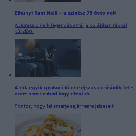
Elhunyt Sam Neill – a színész 78 éves volt
A Jurassic Park legendás sztárja korábban rákkal
küzdött.
A rák egyik gyakori tünete éjszaka erősödik fel –
ezért nem szabad legyinteni rá
Fontos, hogy felismerje saját teste jelzéseit.