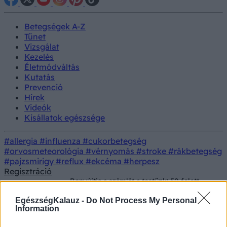
Betegségek A-Z
Tünet
Vizsgálat
Kezelés
Életmódváltás
Kutatás
Prevenció
Hírek
Videók
Kisállatok egészsége
#allergia
#influenza
#cukorbetegség
#orvosmeteorológia
#vérnyomás
#stroke
#rákbetegség
#pajzsmirigy
#reflux
#ekcéma
#herpesz
Regisztráció
Benyújtja a számlát a testünk: 50 felett
Betegségek
ezekkel a betegségekkel bűnhődünk meg
minden lusta évért
EgészségKalauz -
Do Not Process My Personal
Information
Benyújtja a számlát a testünk: 50