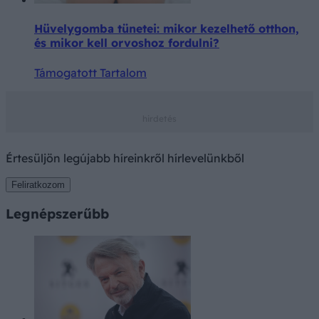
Hüvelygomba tünetei: mikor kezelhető otthon,
és mikor kell orvoshoz fordulni?
Támogatott Tartalom
Értesüljön legújabb híreinkről hírlevelünkből
Feliratkozom
Legnépszerűbb