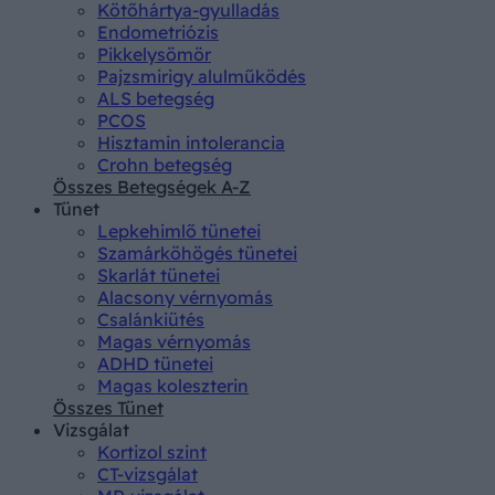
Kötőhártya-gyulladás
Endometriózis
Pikkelysömör
Pajzsmirigy alulműködés
ALS betegség
PCOS
Hisztamin intolerancia
Crohn betegség
Összes Betegségek A-Z
Tünet
Lepkehimlő tünetei
Szamárköhögés tünetei
Skarlát tünetei
Alacsony vérnyomás
Csalánkiütés
Magas vérnyomás
ADHD tünetei
Magas koleszterin
Összes Tünet
Vizsgálat
Kortizol szint
CT-vizsgálat