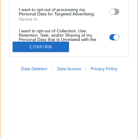
I want to opt-out of processing my
Personal Data for Targeted Advertising.
Opted In
I want to opt-out of Collection, Use,
Retention, Sale, and/or Sharing of my
Personal Data that Is Unrelated with the
Purposes for which it was collected.
CONFIRM
Opted Out
Google consents
Data Deletion
Data Access
Privacy Policy
I want to allow Google to enable storage
Betegségek
related to advertising like cookies on web or
2026. június 02. 06:14
device identifiers in apps.
Megosztás
Küldés
Küldés Messengeren
I want to allow my user data to be sent to
Google for online advertising purposes.
PTA
szerző
I want to allow Google to send me
personalized advertising.
Milyen betegségeket diagnosztizálnak
I want to allow Google to enable storage