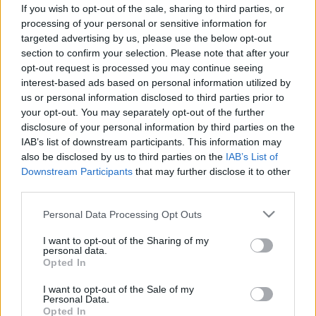
felett ezekkel a betegségekkel
If you wish to opt-out of the sale, sharing to third parties, or
processing of your personal or sensitive information for
bűnhődünk meg minden lusta
targeted advertising by us, please use the below opt-out
évért
section to confirm your selection. Please note that after your
opt-out request is processed you may continue seeing
interest-based ads based on personal information utilized by
us or personal information disclosed to third parties prior to
your opt-out. You may separately opt-out of the further
disclosure of your personal information by third parties on the
IAB’s list of downstream participants. This information may
also be disclosed by us to third parties on the
IAB’s List of
Downstream Participants
that may further disclose it to other
third parties.
Please note that this website/app uses one or more Google
Personal Data Processing Opt Outs
services and may gather and store information including but
not limited to your visit or usage behaviour. You may click to
I want to opt-out of the Sharing of my
personal data.
grant or deny consent to Google and its third-party tags to
Opted In
use your data for below specified purposes in below Google
consent section.
I want to opt-out of the Sale of my
Personal Data.
Opted In