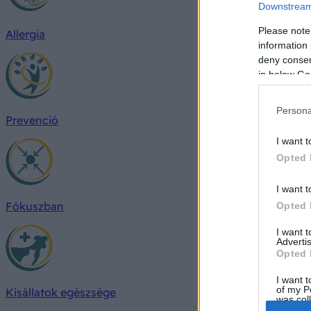
Downstream 
Please note
Allergia
information 
deny consent
in below Go
Persona
Prevenció
I want t
Opted 
I want t
Fókuszban
Opted 
I want 
Advertis
Opted 
I want t
of my P
Kisállatok egészsége
was col