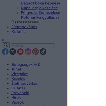
Dagadt boka kezelése
Napallergia kezelése
Fülgyulladás kezelése
Kötőhártya gyulladás
Összes Kezelés
Életmódváltás
Kutatás
Betegségek A-Z
Tünet
Vizsgálat
Kezelés
Életmódváltás
Kutatás
Prevenció
Hírek
Videók