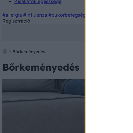
Kisállatok egészsége
#allergia
#influenza
#cukorbetegség
#orvosmeteorológi
Regisztráció
Bőrkeményedés
Bőrkeményedés