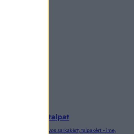
vá a sarkat, talpat
ű megoldás a bársonyos sarkakért, talpakért – íme,