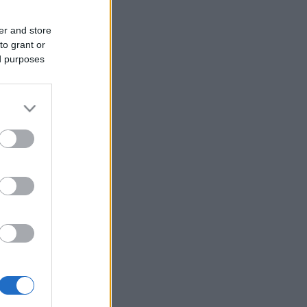
er and store
to grant or
ed purposes