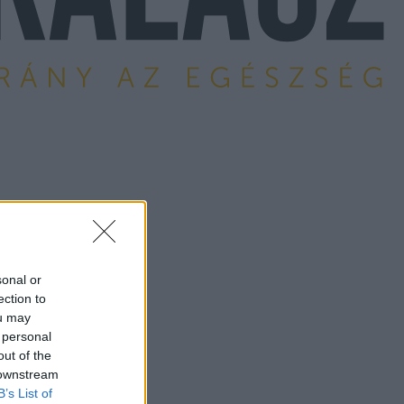
sonal or
ection to
ou may
 personal
out of the
 downstream
B’s List of