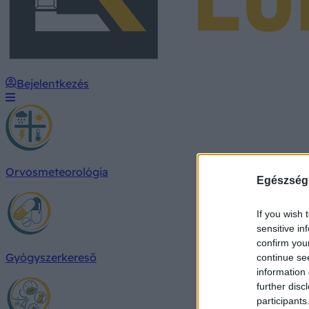
Bejelentkezés
Orvosmeteorológia
Egészség
If you wish 
sensitive in
confirm you
Gyógyszerkereső
continue se
information 
further disc
participants