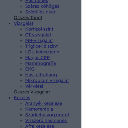
Hasmenés
authenti
Száraz köhögés
Szédülés okai
Összes Tünet
Vizsgálat
Kortizol szint
CT-vizsgálat
MR-vizsgálat
Triglicerid szint
LDL-koleszterin
Magas CRP
Mammográfia
EKG
Hasi ultrahang
Mikrobiom vizsgálat
Vérvétel
Összes Vizsgálat
Kezelés
Aranyér kezelése
Kemoterápia
Szürkehályog műtét
Vízszerű hasmenés
Afta kezelése