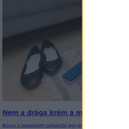
Nem a drága krém a megoldás: ez az
Búcsú a repedezett sarkaktól: egy érdekes házi módszer m