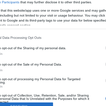
Participants
that may further disclose it to other third parties.
 that this website/app uses one or more Google services and may gath
including but not limited to your visit or usage behaviour. You may click 
 to Google and its third-party tags to use your data for below specifi
ogle consent section.
l Data Processing Opt Outs
o opt-out of the Sharing of my personal data.
In
o opt-out of the Sale of my Personal Data.
In
to opt-out of processing my Personal Data for Targeted
ing.
In
o opt-out of Collection, Use, Retention, Sale, and/or Sharing
ersonal Data that Is Unrelated with the Purposes for which it
lected.