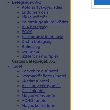
Opted 
Betegségek A-Z
Kötőhártya-gyulladás
Endometriózis
Google 
Pikkelysömör
Pajzsmirigy alulműködés
I want t
ALS betegség
web or d
PCOS
Hisztamin intolerancia
I want t
Crohn betegség
purpose
Rühesség
Lyme-kór
I want 
Szklerózis multiplex
Összes Betegségek A-Z
I want t
Tünet
web or d
Lepkehimlő tünetei
Szamárköhögés tünetei
I want t
Skarlát tünetei
or app.
Alacsony vérnyomás
Csalánkiütés
I want t
Magas vérnyomás
ADHD tünetei
Magas koleszterin
I want t