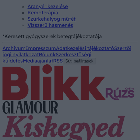
Aranyér kezelése
Kemoterápia
Szürkehályog műtét
Vízszerű hasmenés
*Keresett gyógyszerek betegtájékoztatója
Archívum
Impresszum
Adatkezelési tájékoztató
Szerzői
jogi nyilatkozat
Rólunk
Szerkesztőségi
küldetés
Médiaajánlat
RSS
Süti beállítások