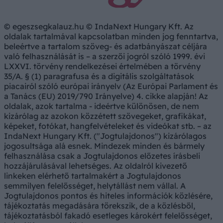
© egeszsegkalauz.hu © IndaNext Hungary Kft. Az
oldalak tartalmával kapcsolatban minden jog fenntartva,
beleértve a tartalom szöveg- és adatbányászat céljára
való felhasználását is – a szerzői jogról szóló 1999. évi
LXXVI. törvény rendelkezései értelmében a törvény
35/A. § (1) paragrafusa és a digitális szolgáltatások
piacairól szóló európai irányelv (Az Európai Parlament és
a Tanács (EU) 2019/790 Irányelve) 4. cikke alapján! Az
oldalak, azok tartalma - ideértve különösen, de nem
kizárólag az azokon közzétett szövegeket, grafikákat,
képeket, fotókat, hangfelvételeket és videókat stb. – az
IndaNext Hungary Kft. ("Jogtulajdonos") kizárólagos
jogosultsága alá esnek. Mindezek minden és bármely
felhasználása csak a Jogtulajdonos előzetes írásbeli
hozzájárulásával lehetséges. Az oldalról kivezető
linkeken elérhető tartalmakért a Jogtulajdonos
semmilyen felelősséget, helytállást nem vállal. A
Jogtulajdonos pontos és hiteles információk közlésére,
tájékoztatás megadására törekszik, de a közlésből,
tájékoztatásból fakadó esetleges károkért felelősséget,