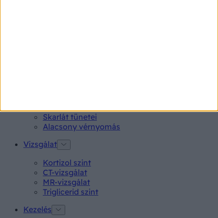
Gyógyszerkereső*
Aspirin Protect 100 mg tabletta
Neo Citran por felnőttnek 14 db
Magne B6 bevont tabletta 100 db
Rubophen 500 mg tabletta 20 db
Tünet
Lepkehimlő tünetei
Szamárköhögés tünetei
Skarlát tünetei
Alacsony vérnyomás
Vizsgálat
Kortizol szint
CT-vizsgálat
MR-vizsgálat
Triglicerid szint
Kezelés