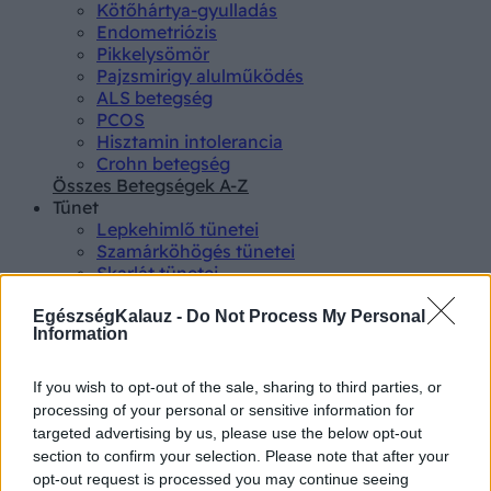
Kötőhártya-gyulladás
Endometriózis
Pikkelysömör
Pajzsmirigy alulműködés
ALS betegség
PCOS
Hisztamin intolerancia
Crohn betegség
Összes Betegségek A-Z
Tünet
Lepkehimlő tünetei
Szamárköhögés tünetei
Skarlát tünetei
Alacsony vérnyomás
Csalánkiütés
EgészségKalauz -
Do Not Process My Personal
Information
Magas vérnyomás
ADHD tünetei
Magas koleszterin
If you wish to opt-out of the sale, sharing to third parties, or
Összes Tünet
processing of your personal or sensitive information for
Vizsgálat
targeted advertising by us, please use the below opt-out
Kortizol szint
section to confirm your selection. Please note that after your
CT-vizsgálat
opt-out request is processed you may continue seeing