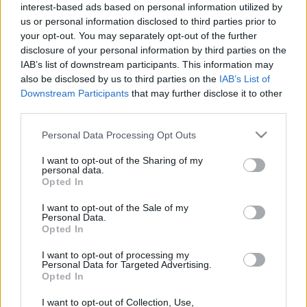
MR-vizsgálat
interest-based ads based on personal information utilized by
Triglicerid szint
us or personal information disclosed to third parties prior to
LDL-koleszterin
your opt-out. You may separately opt-out of the further
Magas CRP
disclosure of your personal information by third parties on the
Mammográfia
IAB’s list of downstream participants. This information may
EKG
also be disclosed by us to third parties on the
IAB’s List of
Összes Vizsgálat
Downstream Participants
that may further disclose it to other
Kezelés
third parties.
Aranyér kezelése
Kemoterápia
Please note that this website/app uses one or more Google
Personal Data Processing Opt Outs
Szürkehályog műtét
services and may gather and store information including but
Vízszerű hasmenés
not limited to your visit or usage behaviour. You may click to
I want to opt-out of the Sharing of my
Afta kezelése
personal data.
grant or deny consent to Google and its third-party tags to
Dagadt boka kezelése
Opted In
use your data for below specified purposes in below Google
Napallergia kezelése
consent section.
Fülgyulladás kezelése
I want to opt-out of the Sale of my
Personal Data.
Összes Kezelés
Opted In
Életmódváltás
Kutatás
I want to opt-out of processing my
Personal Data for Targeted Advertising.
Opted In
I want to opt-out of Collection, Use,