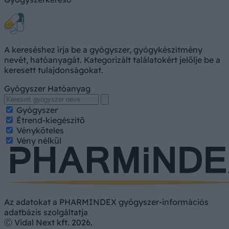
A kereséshez írja be a gyógyszer, gyógykészítmény
nevét, hatóanyagát. Kategorizált találatokért jelölje be a
keresett tulajdonságokat.
Gyógyszer
Hatóanyag
Gyógyszer
Étrend-kiegészítő
Vényköteles
Vény nélkül
Az adatokat a PHARMINDEX gyógyszer-információs
adatbázis szolgáltatja
Ⓒ Vidal Next kft. 2026.