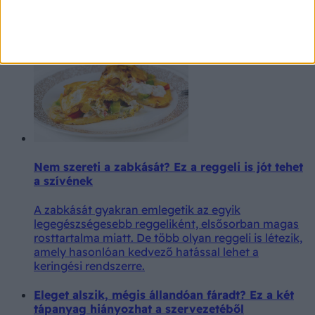
ezért nem szabad legyinteni rá
Fontos, hogy felismerje saját teste jelzéseit.
Nem szereti a zabkását? Ez a reggeli is jót tehet
a szívének
A zabkását gyakran emlegetik az egyik
legegészségesebb reggeliként, elsősorban magas
rosttartalma miatt. De több olyan reggeli is létezik,
amely hasonlóan kedvező hatással lehet a
keringési rendszerre.
Eleget alszik, mégis állandóan fáradt? Ez a két
tápanyag hiányozhat a szervezetéből