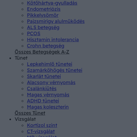
Kötőhártya-gyulladás
Endometriózis
Pikkelysömör
Pajzsmirigy alulműködés
ALS betegség
PCOS
Hisztamin intolerancia
Crohn betegség
Összes Betegségek A-Z
Tünet
Lepkehimlő tünetei
Szamárköhögés tünetei
Skarlát tünetei
Alacsony vérnyomás
Csalánkiütés
Magas vérnyomás
ADHD tünetei
Magas koleszterin
Összes Tünet
Vizsgálat
Kortizol szint
CT-vizsgálat