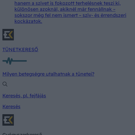
hanem a szívet is fokozott terhelésnek teszi ki,
különösen azoknál, akiknél már fennállnak –
sokszor még fel nem ismert – szív- és érrendszeri
kockázatok.
TÜNETKERESŐ
Milyen betegségre utalhatnak a tünetei?
Keresés, pl. fejfájás
Keresés
Gyógyszerkereső