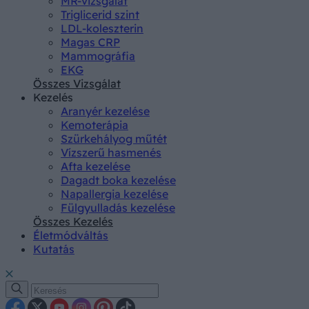
MR-vizsgálat
Triglicerid szint
LDL-koleszterin
Magas CRP
Mammográfia
EKG
Összes Vizsgálat
Kezelés
Aranyér kezelése
Kemoterápia
Szürkehályog műtét
Vízszerű hasmenés
Afta kezelése
Dagadt boka kezelése
Napallergia kezelése
Fülgyulladás kezelése
Összes Kezelés
Életmódváltás
Kutatás