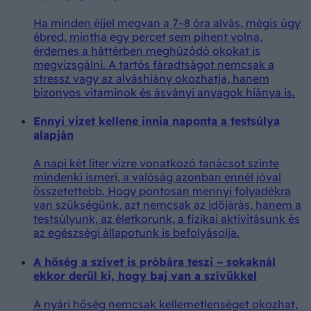
Ha minden éjjel megvan a 7–8 óra alvás, mégis úgy
ébred, mintha egy percet sem pihent volna,
érdemes a háttérben meghúzódó okokat is
megvizsgálni. A tartós fáradtságot nemcsak a
stressz vagy az alváshiány okozhatja, hanem
bizonyos vitaminok és ásványi anyagok hiánya is.
Ennyi vizet kellene innia naponta a testsúlya
alapján
A napi két liter vízre vonatkozó tanácsot szinte
mindenki ismeri, a valóság azonban ennél jóval
összetettebb. Hogy pontosan mennyi folyadékra
van szükségünk, azt nemcsak az időjárás, hanem a
testsúlyunk, az életkorunk, a fizikai aktivitásunk és
az egészségi állapotunk is befolyásolja.
A hőség a szívet is próbára teszi – sokaknál
ekkor derül ki, hogy baj van a szívükkel
A nyári hőség nemcsak kellemetlenséget okozhat,