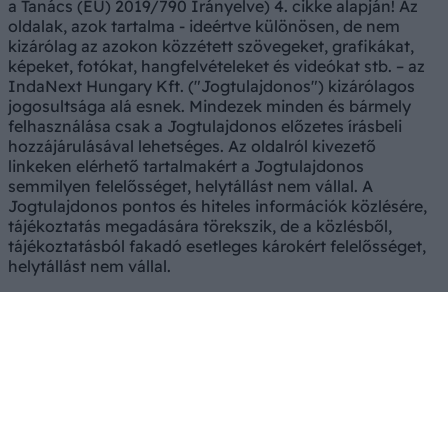
a Tanács (EU) 2019/790 Irányelve) 4. cikke alapján! Az
oldalak, azok tartalma - ideértve különösen, de nem
kizárólag az azokon közzétett szövegeket, grafikákat,
képeket, fotókat, hangfelvételeket és videókat stb. – az
IndaNext Hungary Kft. ("Jogtulajdonos") kizárólagos
jogosultsága alá esnek. Mindezek minden és bármely
felhasználása csak a Jogtulajdonos előzetes írásbeli
hozzájárulásával lehetséges. Az oldalról kivezető
linkeken elérhető tartalmakért a Jogtulajdonos
semmilyen felelősséget, helytállást nem vállal. A
Jogtulajdonos pontos és hiteles információk közlésére,
tájékoztatás megadására törekszik, de a közlésből,
tájékoztatásból fakadó esetleges károkért felelősséget,
helytállást nem vállal.