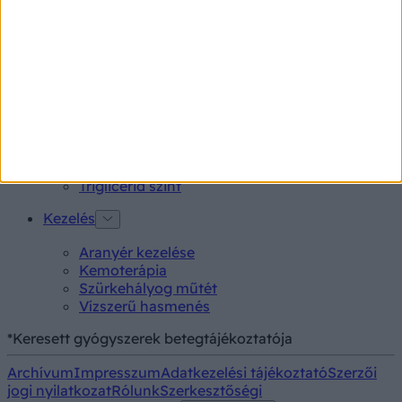
Lepkehimlő tünetei
Szamárköhögés tünetei
Skarlát tünetei
Alacsony vérnyomás
Vizsgálat
Kortizol szint
CT-vizsgálat
MR-vizsgálat
Triglicerid szint
Kezelés
Aranyér kezelése
Kemoterápia
Szürkehályog műtét
Vízszerű hasmenés
*Keresett gyógyszerek betegtájékoztatója
Archívum
Impresszum
Adatkezelési tájékoztató
Szerzői
jogi nyilatkozat
Rólunk
Szerkesztőségi