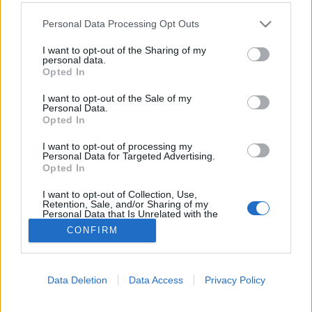
MR-vizsgálat
Triglicerid szint
Please note that this website/app uses one or more Google
Personal Data Processing Opt Outs
LDL-koleszterin
services and may gather and store information including but
Magas CRP
not limited to your visit or usage behaviour. You may click to
I want to opt-out of the Sharing of my
Mammográfia
personal data.
grant or deny consent to Google and its third-party tags to
EKG
Opted In
use your data for below specified purposes in below Google
Összes Vizsgálat
consent section.
Kezelés
I want to opt-out of the Sale of my
Personal Data.
Aranyér kezelése
Opted In
Kemoterápia
Szürkehályog műtét
I want to opt-out of processing my
Vízszerű hasmenés
Personal Data for Targeted Advertising.
Afta kezelése
Opted In
Dagadt boka kezelése
Napallergia kezelése
I want to opt-out of Collection, Use,
Retention, Sale, and/or Sharing of my
Fülgyulladás kezelése
Personal Data that Is Unrelated with the
Összes Kezelés
Purposes for which it was collected.
CONFIRM
Opted Out
Életmódváltás
Kutatás
Google consents
Data Deletion
Data Access
Privacy Policy
I want to allow Google to enable storage
related to advertising like cookies on web or