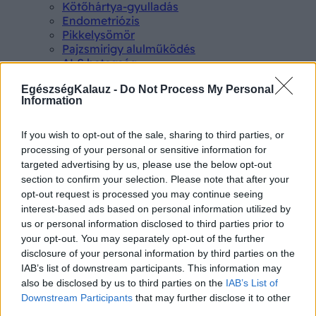
Kötőhártya-gyulladás
Endometriózis
Pikkelysömör
Pajzsmirigy alulműködés
ALS betegség
PCOS
EgészségKalauz -
Do Not Process My Personal
Hisztamin intolerancia
Information
Crohn betegség
Összes Betegségek A-Z
Tünet
If you wish to opt-out of the sale, sharing to third parties, or
Lepkehimlő tünetei
processing of your personal or sensitive information for
Szamárköhögés tünetei
targeted advertising by us, please use the below opt-out
Skarlát tünetei
section to confirm your selection. Please note that after your
Alacsony vérnyomás
opt-out request is processed you may continue seeing
Csalánkiütés
interest-based ads based on personal information utilized by
Magas vérnyomás
us or personal information disclosed to third parties prior to
ADHD tünetei
your opt-out. You may separately opt-out of the further
Magas koleszterin
disclosure of your personal information by third parties on the
Összes Tünet
IAB’s list of downstream participants. This information may
Vizsgálat
also be disclosed by us to third parties on the
IAB’s List of
Kortizol szint
Downstream Participants
that may further disclose it to other
CT-vizsgálat
third parties.