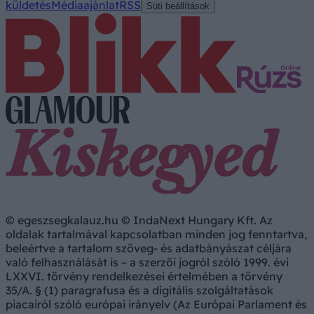
küldetés
Médiaajánlat
RSS
Süti beállítások
© egeszsegkalauz.hu © IndaNext Hungary Kft. Az
oldalak tartalmával kapcsolatban minden jog fenntartva,
beleértve a tartalom szöveg- és adatbányászat céljára
való felhasználását is – a szerzői jogról szóló 1999. évi
LXXVI. törvény rendelkezései értelmében a törvény
35/A. § (1) paragrafusa és a digitális szolgáltatások
piacairól szóló európai irányelv (Az Európai Parlament és