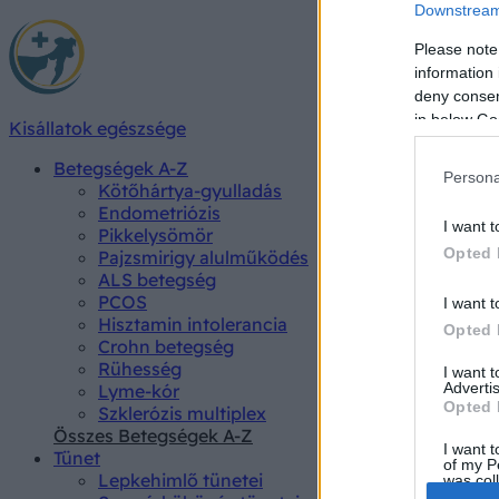
Downstream 
Please note
information 
deny consent
in below Go
Kisállatok egészsége
Betegségek A-Z
Persona
Kötőhártya-gyulladás
Endometriózis
I want t
Pikkelysömör
Opted 
Pajzsmirigy alulműködés
ALS betegség
PCOS
I want t
Hisztamin intolerancia
Opted 
Crohn betegség
Rühesség
I want 
Advertis
Lyme-kór
Opted 
Szklerózis multiplex
Összes Betegségek A-Z
I want t
Tünet
of my P
Lepkehimlő tünetei
was col