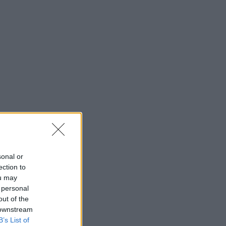
sonal or
ection to
ou may
 personal
out of the
 downstream
B’s List of