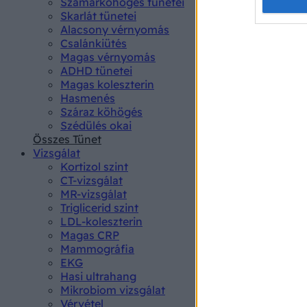
Opted 
Szamárköhögés tünetei
Skarlát tünetei
Alacsony vérnyomás
Google 
Csalánkiütés
Magas vérnyomás
I want t
ADHD tünetei
web or d
Magas koleszterin
Hasmenés
I want t
Száraz köhögés
purpose
Szédülés okai
Összes Tünet
I want 
Vizsgálat
Kortizol szint
I want t
CT-vizsgálat
web or d
MR-vizsgálat
Triglicerid szint
LDL-koleszterin
I want t
Magas CRP
or app.
Mammográfia
EKG
I want t
Hasi ultrahang
Mikrobiom vizsgálat
I want t
Vérvétel