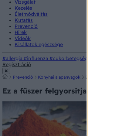
Vizsgálat
Kezelés
Életmódváltás
Kutatás
Prevenció
Hírek
Videók
Kisállatok egészsége
#allergia
#influenza
#cukorbetegség
#orvosmeteorológi
Regisztráció
Prevenció
Konyhai alapanyagok
Ez a fűszer felgyorsítja 
Ez a fűszer felgyorsítja az anyagcse