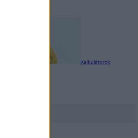
rkereső
Kalkulátorok