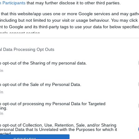
Participants
that may further disclose it to other third parties.
 that this website/app uses one or more Google services and may gath
including but not limited to your visit or usage behaviour. You may click 
 to Google and its third-party tags to use your data for below specifi
ogle consent section.
l Data Processing Opt Outs
o opt-out of the Sharing of my personal data.
In
o opt-out of the Sale of my Personal Data.
In
to opt-out of processing my Personal Data for Targeted
ing.
In
o opt-out of Collection, Use, Retention, Sale, and/or Sharing
ersonal Data that Is Unrelated with the Purposes for which it
lected.