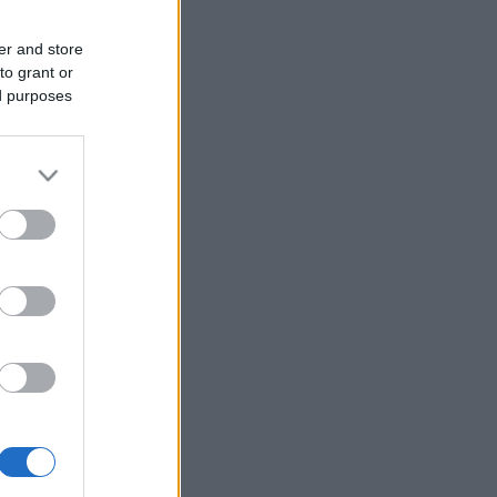
er and store
to grant or
ed purposes