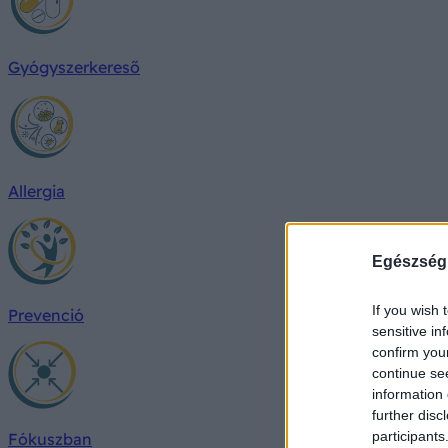
Gyógyszerkereső
Allergia
Egészség
If you wish 
Prevenció
sensitive in
confirm you
continue se
information 
further disc
participants
Fókuszban