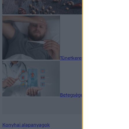
Tünetkereső
Betegségek A-Z
Konyhai alapanyagok