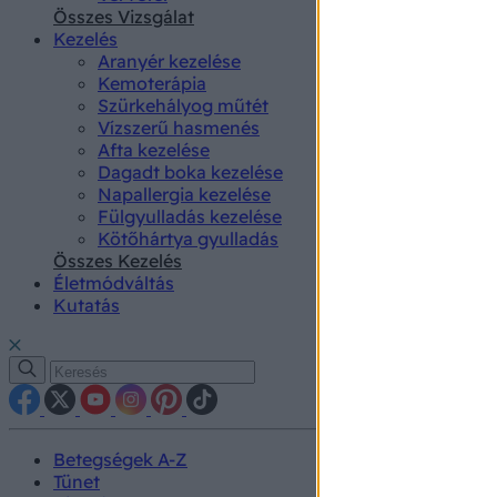
authenti
Összes Vizsgálat
Kezelés
Aranyér kezelése
Kemoterápia
Szürkehályog műtét
Vízszerű hasmenés
Afta kezelése
Dagadt boka kezelése
Napallergia kezelése
Fülgyulladás kezelése
Kötőhártya gyulladás
Összes Kezelés
Életmódváltás
Kutatás
Betegségek A-Z
Tünet