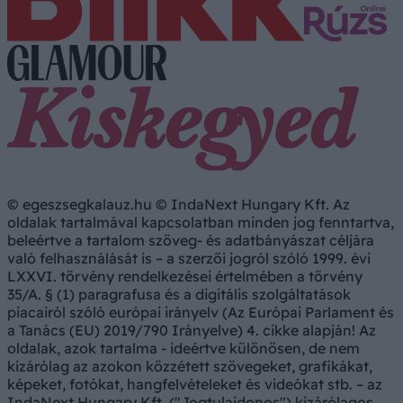
© egeszsegkalauz.hu © IndaNext Hungary Kft. Az
oldalak tartalmával kapcsolatban minden jog fenntartva,
beleértve a tartalom szöveg- és adatbányászat céljára
való felhasználását is – a szerzői jogról szóló 1999. évi
LXXVI. törvény rendelkezései értelmében a törvény
35/A. § (1) paragrafusa és a digitális szolgáltatások
piacairól szóló európai irányelv (Az Európai Parlament és
a Tanács (EU) 2019/790 Irányelve) 4. cikke alapján! Az
oldalak, azok tartalma - ideértve különösen, de nem
kizárólag az azokon közzétett szövegeket, grafikákat,
képeket, fotókat, hangfelvételeket és videókat stb. – az
IndaNext Hungary Kft. ("Jogtulajdonos") kizárólagos