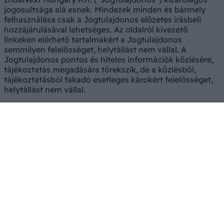
jogosultsága alá esnek. Mindezek minden és bármely
felhasználása csak a Jogtulajdonos előzetes írásbeli
hozzájárulásával lehetséges. Az oldalról kivezető
linkeken elérhető tartalmakért a Jogtulajdonos
semmilyen felelősséget, helytállást nem vállal. A
Jogtulajdonos pontos és hiteles információk közlésére,
tájékoztatás megadására törekszik, de a közlésből,
tájékoztatásból fakadó esetleges károkért felelősséget,
helytállást nem vállal.