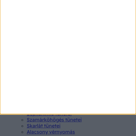
Betegségek A-Z
Kötőhártya-gyulladás
Endometriózis
Pikkelysömör
Pajzsmirigy alulműködés
Gyógyszerkereső*
Aspirin Protect 100 mg tabletta
Neo Citran por felnőttnek 14 db
Magne B6 bevont tabletta 100 db
Rubophen 500 mg tabletta 20 db
Tünet
Lepkehimlő tünetei
Szamárköhögés tünetei
Skarlát tünetei
Alacsony vérnyomás