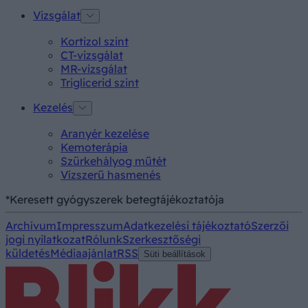
Vizsgálat
Kortizol szint
CT-vizsgálat
MR-vizsgálat
Triglicerid szint
Kezelés
Aranyér kezelése
Kemoterápia
Szürkehályog műtét
Vízszerű hasmenés
*Keresett gyógyszerek betegtájékoztatója
Archívum
Impresszum
Adatkezelési tájékoztató
Szerzői
jogi nyilatkozat
Rólunk
Szerkesztőségi
küldetés
Médiaajánlat
RSS
Süti beállítások