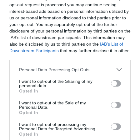
MR-vizsgálat
opt-out request is processed you may continue seeing
Triglicerid szint
interest-based ads based on personal information utilized by
LDL-koleszterin
us or personal information disclosed to third parties prior to
Magas CRP
your opt-out. You may separately opt-out of the further
Mammográfia
EKG
disclosure of your personal information by third parties on the
Összes Vizsgálat
IAB’s list of downstream participants. This information may
Kezelés
also be disclosed by us to third parties on the
IAB’s List of
Aranyér kezelése
Downstream Participants
that may further disclose it to other
Kemoterápia
third parties.
Szürkehályog műtét
Please note that this website/app uses one or more Google
Vízszerű hasmenés
Personal Data Processing Opt Outs
Afta kezelése
services and may gather and store information including but
Dagadt boka kezelése
not limited to your visit or usage behaviour. You may click to
I want to opt-out of the Sharing of my
personal data.
Napallergia kezelése
grant or deny consent to Google and its third-party tags to
Opted In
Fülgyulladás kezelése
use your data for below specified purposes in below Google
Összes Kezelés
consent section.
I want to opt-out of the Sale of my
Életmódváltás
Personal Data.
Kutatás
Opted In
I want to opt-out of processing my
Personal Data for Targeted Advertising.
Opted In