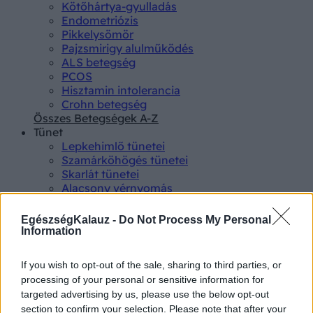
Kötőhártya-gyulladás
Endometriózis
Pikkelysömör
Pajzsmirigy alulműködés
ALS betegség
PCOS
Hisztamin intolerancia
Crohn betegség
Összes Betegségek A-Z
Tünet
Lepkehimlő tünetei
Szamárköhögés tünetei
Skarlát tünetei
Alacsony vérnyomás
Csalánkiütés
Magas vérnyomás
EgészségKalauz -
Do Not Process My Personal
ADHD tünetei
Information
Magas koleszterin
Összes Tünet
If you wish to opt-out of the sale, sharing to third parties, or
Vizsgálat
processing of your personal or sensitive information for
Kortizol szint
targeted advertising by us, please use the below opt-out
CT-vizsgálat
section to confirm your selection. Please note that after your