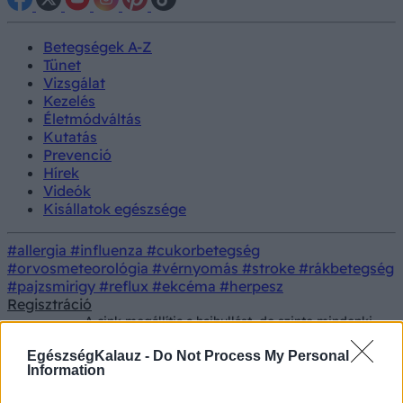
Betegségek A-Z
Tünet
Vizsgálat
Kezelés
Életmódváltás
Kutatás
Prevenció
Hírek
Videók
Kisállatok egészsége
#allergia
#influenza
#cukorbetegség
#orvosmeteorológia
#vérnyomás
#stroke
#rákbetegség
#pajzsmirigy
#reflux
#ekcéma
#herpesz
Regisztráció
A cink megállítja a hajhullást, de szinte mindenki
Tünet
rosszul szedi! Ez az orvosok tanácsa, hogy
mikor kell bevenni
EgészségKalauz -
Do Not Process My Personal
Information
A cink megállítja a hajhullást, de