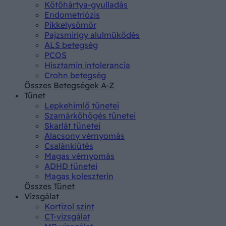
Kötőhártya-gyulladás
Endometriózis
Pikkelysömör
Pajzsmirigy alulműködés
ALS betegség
PCOS
Hisztamin intolerancia
Crohn betegség
Összes Betegségek A-Z
Tünet
Lepkehimlő tünetei
Szamárköhögés tünetei
Skarlát tünetei
Alacsony vérnyomás
Csalánkiütés
Magas vérnyomás
ADHD tünetei
Magas koleszterin
Összes Tünet
Vizsgálat
Kortizol szint
CT-vizsgálat