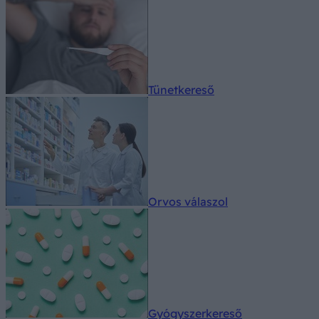
Tünetkereső
Orvos válaszol
Gyógyszerkereső