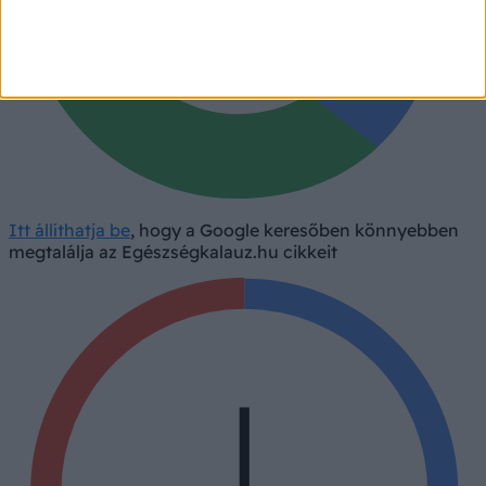
Itt állíthatja be
, hogy a Google keresőben könnyebben
megtalálja az Egészségkalauz.hu cikkeit