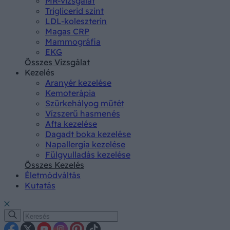
MR-vizsgálat
Triglicerid szint
LDL-koleszterin
Magas CRP
Mammográfia
EKG
Összes Vizsgálat
Kezelés
Aranyér kezelése
Kemoterápia
Szürkehályog műtét
Vízszerű hasmenés
Afta kezelése
Dagadt boka kezelése
Napallergia kezelése
Fülgyulladás kezelése
Összes Kezelés
Életmódváltás
Kutatás