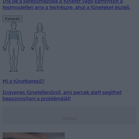
Írja be a keresőmezőbe a tünetet vagy kattintson a
testmodellen arra a testrészre, ahol a tüneteket észleli.
Keresés
Mi a tünetkereső?
Ingyenes tünetellenőrző, ami percek alatt segíthet
beazonosítani a problémáját!