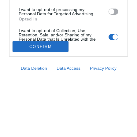
I want to opt-out of processing my
Personal Data for Targeted Advertising.
Opted In
I want to opt-out of Collection, Use,
Retention, Sale, and/or Sharing of my
Personal Data that Is Unrelated with the
Purposes for which it was collected.
CONFIRM
Opted Out
Google consents
Data Deletion
Data Access
Privacy Policy
I want to allow Google to enable storage
Tünet
related to advertising like cookies on web or
2026. június 03. 14:04
device identifiers in apps.
Megosztás
Küldés
Küldés Messengeren
I want to allow my user data to be sent to
Google for online advertising purposes.
PTA
szerző
I want to allow Google to send me
personalized advertising.
A tökéletes időzítés 4 szabálya: így szedje a cinket,
I want to allow Google to enable storage