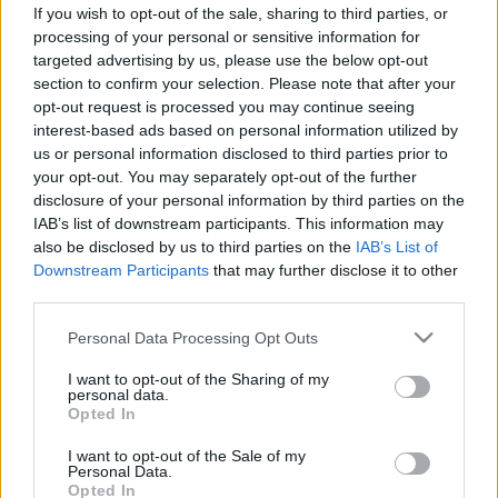
szinte mindenki rosszul szedi! Ez
If you wish to opt-out of the sale, sharing to third parties, or
processing of your personal or sensitive information for
az orvosok tanácsa, hogy mikor
targeted advertising by us, please use the below opt-out
kell bevenni
section to confirm your selection. Please note that after your
opt-out request is processed you may continue seeing
interest-based ads based on personal information utilized by
us or personal information disclosed to third parties prior to
your opt-out. You may separately opt-out of the further
disclosure of your personal information by third parties on the
IAB’s list of downstream participants. This information may
also be disclosed by us to third parties on the
IAB’s List of
Downstream Participants
that may further disclose it to other
third parties.
Please note that this website/app uses one or more Google
Personal Data Processing Opt Outs
services and may gather and store information including but
not limited to your visit or usage behaviour. You may click to
I want to opt-out of the Sharing of my
personal data.
grant or deny consent to Google and its third-party tags to
Opted In
use your data for below specified purposes in below Google
consent section.
I want to opt-out of the Sale of my
Personal Data.
Opted In