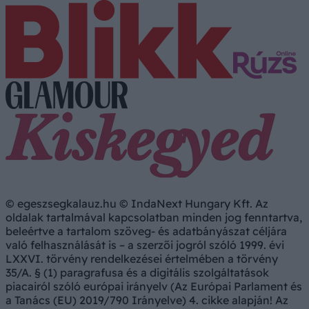
© egeszsegkalauz.hu © IndaNext Hungary Kft. Az
oldalak tartalmával kapcsolatban minden jog fenntartva,
beleértve a tartalom szöveg- és adatbányászat céljára
való felhasználását is – a szerzői jogról szóló 1999. évi
LXXVI. törvény rendelkezései értelmében a törvény
35/A. § (1) paragrafusa és a digitális szolgáltatások
piacairól szóló európai irányelv (Az Európai Parlament és
a Tanács (EU) 2019/790 Irányelve) 4. cikke alapján! Az