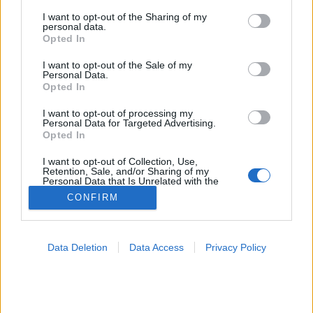
services and may gather and store information including but
not limited to your visit or usage behaviour. You may click to
I want to opt-out of the Sharing of my
personal data.
grant or deny consent to Google and its third-party tags to
Betegségek A-Z
Opted In
use your data for below specified purposes in below Google
Tünet
consent section.
Vizsgálat
I want to opt-out of the Sale of my
Personal Data.
Kezelés
Opted In
Életmódváltás
Kutatás
I want to opt-out of processing my
Prevenció
Personal Data for Targeted Advertising.
Hírek
Opted In
Videók
Kisállatok egészsége
I want to opt-out of Collection, Use,
Retention, Sale, and/or Sharing of my
Personal Data that Is Unrelated with the
Purposes for which it was collected.
#allergia
#influenza
#cukorbetegség
CONFIRM
Opted Out
#orvosmeteorológia
#vérnyomás
#stroke
#rákbetegség
#pajzsmirigy
#reflux
#ekcéma
#herpesz
Google consents
Regisztráció
Data Deletion
Data Access
Privacy Policy
I want to allow Google to enable storage
related to advertising like cookies on web or
device identifiers in apps.
Colpofix-HPV