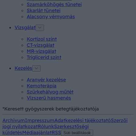
Szamárköhögés tünetei
Skarlát tünetei
Alacsony vérnyomás
Vizsgálat
Kortizol szint
CT-vizsgálat
MR-vizsgálat
Triglicerid szint
Kezelés
Aranyér kezelése
Kemoterápia
Szürkehályog műtét
Vízszerű hasmenés
*Keresett gyógyszerek betegtájékoztatója
Archívum
Impresszum
Adatkezelési tájékoztató
Szerzői
jogi nyilatkozat
Rólunk
Szerkesztőségi
küldetés
Médiaajánlat
RSS
Süti beállítások