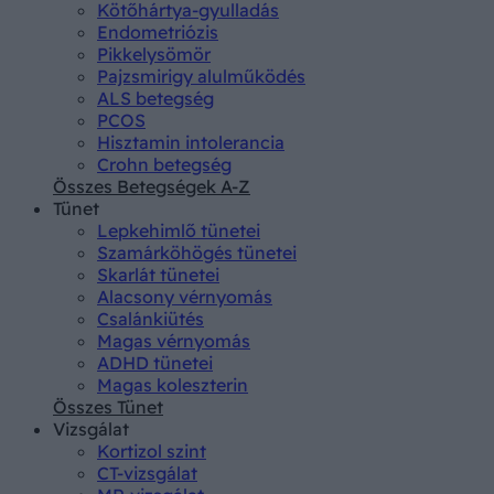
Kötőhártya-gyulladás
Endometriózis
Pikkelysömör
Pajzsmirigy alulműködés
ALS betegség
PCOS
Hisztamin intolerancia
Crohn betegség
Összes Betegségek A-Z
Tünet
Lepkehimlő tünetei
Szamárköhögés tünetei
Skarlát tünetei
Alacsony vérnyomás
Csalánkiütés
Magas vérnyomás
ADHD tünetei
Magas koleszterin
Összes Tünet
Vizsgálat
Kortizol szint
CT-vizsgálat