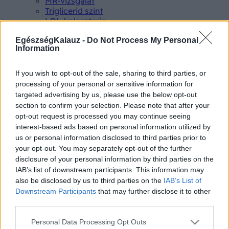
MR-vizsgálat
Triglicerid szint
LDL-koleszterin
Magas CRP
EgészségKalauz -
Do Not Process My Personal
Mammográfia
Information
EKG
Összes Vizsgálat
Kezelés
If you wish to opt-out of the sale, sharing to third parties, or
Aranyér kezelése
processing of your personal or sensitive information for
Kemoterápia
targeted advertising by us, please use the below opt-out
Szürkehályog műtét
section to confirm your selection. Please note that after your
Vízszerű hasmenés
opt-out request is processed you may continue seeing
Afta kezelése
interest-based ads based on personal information utilized by
Dagadt boka kezelése
us or personal information disclosed to third parties prior to
Napallergia kezelése
your opt-out. You may separately opt-out of the further
Fülgyulladás kezelése
disclosure of your personal information by third parties on the
Összes Kezelés
IAB’s list of downstream participants. This information may
Életmódváltás
also be disclosed by us to third parties on the
IAB’s List of
Kutatás
Downstream Participants
that may further disclose it to other
third parties.
Please note that this website/app uses one or more Google
Personal Data Processing Opt Outs