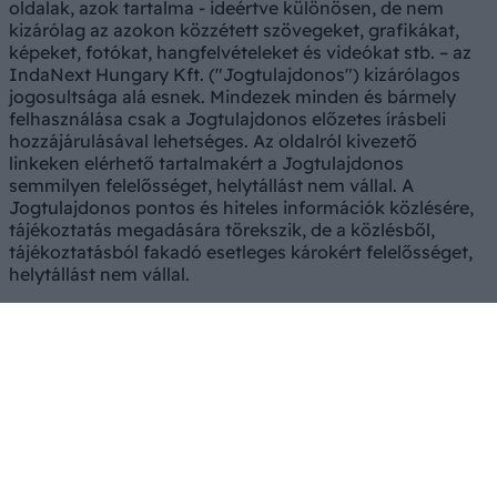
oldalak, azok tartalma - ideértve különösen, de nem
kizárólag az azokon közzétett szövegeket, grafikákat,
képeket, fotókat, hangfelvételeket és videókat stb. – az
IndaNext Hungary Kft. ("Jogtulajdonos") kizárólagos
jogosultsága alá esnek. Mindezek minden és bármely
felhasználása csak a Jogtulajdonos előzetes írásbeli
hozzájárulásával lehetséges. Az oldalról kivezető
linkeken elérhető tartalmakért a Jogtulajdonos
semmilyen felelősséget, helytállást nem vállal. A
Jogtulajdonos pontos és hiteles információk közlésére,
tájékoztatás megadására törekszik, de a közlésből,
tájékoztatásból fakadó esetleges károkért felelősséget,
helytállást nem vállal.