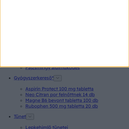
Ha egy szűrés alkalmával HPV-pozitív eredményt
kapunk, az első reakciónk biztosan a félelem lesz. Pedig
ijedtség helyett jobb, ha inkább azonnal cselekszünk.
Betegségek A-Z
Kötőhártya-gyulladás
Endometriózis
Pikkelysömör
Pajzsmirigy alulműködés
Gyógyszerkereső*
Aspirin Protect 100 mg tabletta
Neo Citran por felnőttnek 14 db
Magne B6 bevont tabletta 100 db
Rubophen 500 mg tabletta 20 db
Tünet
Lepkehimlő tünetei