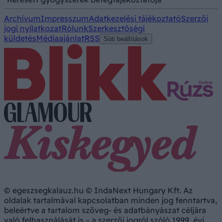
Archívum
Impresszum
Adatkezelési tájékoztató
Szerzői
jogi nyilatkozat
Rólunk
Szerkesztőségi
küldetés
Médiaajánlat
RSS
Süti beállítások
© egeszsegkalauz.hu © IndaNext Hungary Kft. Az
oldalak tartalmával kapcsolatban minden jog fenntartva,
beleértve a tartalom szöveg- és adatbányászat céljára
való felhasználását is – a szerzői jogról szóló 1999. évi