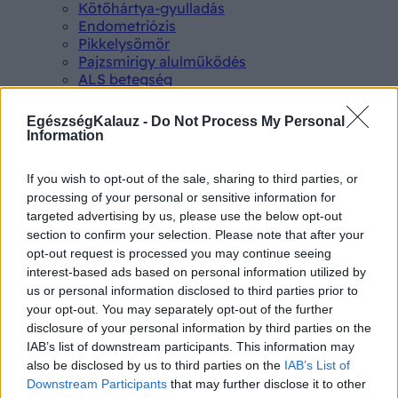
Kötőhártya-gyulladás
Endometriózis
Pikkelysömör
Pajzsmirigy alulműködés
ALS betegség
PCOS
Hisztamin intolerancia
EgészségKalauz -
Do Not Process My Personal
Crohn betegség
Information
Összes Betegségek A-Z
Tünet
If you wish to opt-out of the sale, sharing to third parties, or
Lepkehimlő tünetei
processing of your personal or sensitive information for
Szamárköhögés tünetei
targeted advertising by us, please use the below opt-out
Skarlát tünetei
section to confirm your selection. Please note that after your
Alacsony vérnyomás
opt-out request is processed you may continue seeing
Csalánkiütés
interest-based ads based on personal information utilized by
Magas vérnyomás
ADHD tünetei
us or personal information disclosed to third parties prior to
Magas koleszterin
your opt-out. You may separately opt-out of the further
Összes Tünet
disclosure of your personal information by third parties on the
Vizsgálat
IAB’s list of downstream participants. This information may
Kortizol szint
also be disclosed by us to third parties on the
IAB’s List of
CT-vizsgálat
Downstream Participants
that may further disclose it to other