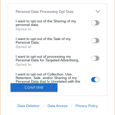
MR-vizsgálat
third parties.
Triglicerid szint
LDL-koleszterin
Please note that this website/app uses one or more Google
Personal Data Processing Opt Outs
Magas CRP
services and may gather and store information including but
Mammográfia
not limited to your visit or usage behaviour. You may click to
I want to opt-out of the Sharing of my
personal data.
EKG
grant or deny consent to Google and its third-party tags to
Opted In
Összes Vizsgálat
use your data for below specified purposes in below Google
Kezelés
consent section.
I want to opt-out of the Sale of my
Aranyér kezelése
Personal Data.
Kemoterápia
Opted In
Szürkehályog műtét
Vízszerű hasmenés
I want to opt-out of processing my
Personal Data for Targeted Advertising.
Afta kezelése
Opted In
Dagadt boka kezelése
Napallergia kezelése
I want to opt-out of Collection, Use,
Fülgyulladás kezelése
Retention, Sale, and/or Sharing of my
Personal Data that Is Unrelated with the
Összes Kezelés
Purposes for which it was collected.
Életmódváltás
CONFIRM
Opted Out
Kutatás
Google consents
Data Deletion
Data Access
Privacy Policy
I want to allow Google to enable storage
related to advertising like cookies on web or