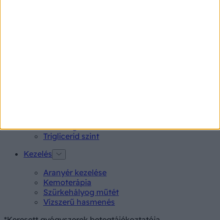
Rubophen 500 mg tabletta 20 db
Tünet
Lepkehimlő tünetei
Szamárköhögés tünetei
Skarlát tünetei
Alacsony vérnyomás
Vizsgálat
Kortizol szint
CT-vizsgálat
MR-vizsgálat
Triglicerid szint
Kezelés
Aranyér kezelése
Kemoterápia
Szürkehályog műtét
Vízszerű hasmenés
*Keresett gyógyszerek betegtájékoztatója