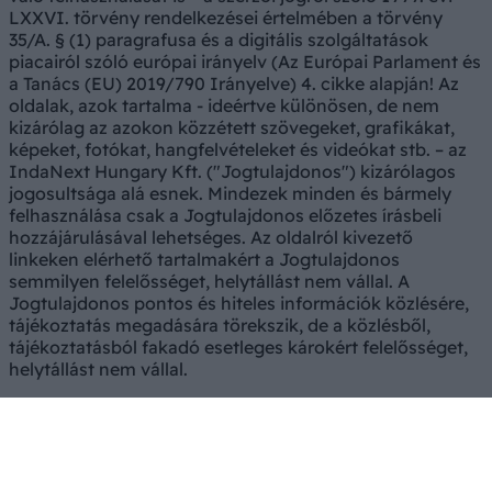
LXXVI. törvény rendelkezései értelmében a törvény
35/A. § (1) paragrafusa és a digitális szolgáltatások
piacairól szóló európai irányelv (Az Európai Parlament és
a Tanács (EU) 2019/790 Irányelve) 4. cikke alapján! Az
oldalak, azok tartalma - ideértve különösen, de nem
kizárólag az azokon közzétett szövegeket, grafikákat,
képeket, fotókat, hangfelvételeket és videókat stb. – az
IndaNext Hungary Kft. ("Jogtulajdonos") kizárólagos
jogosultsága alá esnek. Mindezek minden és bármely
felhasználása csak a Jogtulajdonos előzetes írásbeli
hozzájárulásával lehetséges. Az oldalról kivezető
linkeken elérhető tartalmakért a Jogtulajdonos
semmilyen felelősséget, helytállást nem vállal. A
Jogtulajdonos pontos és hiteles információk közlésére,
tájékoztatás megadására törekszik, de a közlésből,
tájékoztatásból fakadó esetleges károkért felelősséget,
helytállást nem vállal.