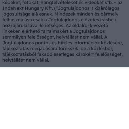
képeket, fotókat, hangfelvételeket és videókat stb. – az
IndaNext Hungary Kft. ("Jogtulajdonos") kizárólagos
jogosultsága alá esnek. Mindezek minden és bármely
felhasználása csak a Jogtulajdonos előzetes írásbeli
hozzájárulásával lehetséges. Az oldalról kivezető
linkeken elérhető tartalmakért a Jogtulajdonos
semmilyen felelősséget, helytállást nem vállal. A
Jogtulajdonos pontos és hiteles információk közlésére,
tájékoztatás megadására törekszik, de a közlésből,
tájékoztatásból fakadó esetleges károkért felelősséget,
helytállást nem vállal.