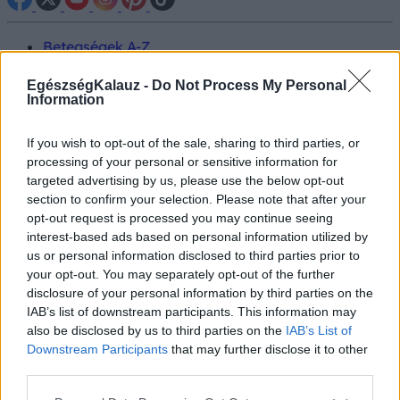
Betegségek A-Z
Tünet
Vizsgálat
EgészségKalauz -
Do Not Process My Personal
Kezelés
Information
Életmódváltás
Kutatás
If you wish to opt-out of the sale, sharing to third parties, or
Prevenció
processing of your personal or sensitive information for
Hírek
targeted advertising by us, please use the below opt-out
Videók
section to confirm your selection. Please note that after your
Kisállatok egészsége
opt-out request is processed you may continue seeing
interest-based ads based on personal information utilized by
#allergia
#influenza
#cukorbetegség
us or personal information disclosed to third parties prior to
#orvosmeteorológia
#vérnyomás
#stroke
#rákbetegség
your opt-out. You may separately opt-out of the further
#pajzsmirigy
#reflux
#ekcéma
#herpesz
disclosure of your personal information by third parties on the
Regisztráció
IAB’s list of downstream participants. This information may
also be disclosed by us to third parties on the
IAB’s List of
Downstream Participants
that may further disclose it to other
third parties.
Csokolade
Please note that this website/app uses one or more Google