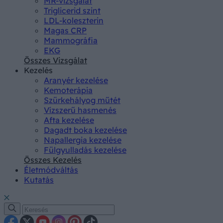
MR-vizsgálat
Triglicerid szint
LDL-koleszterin
Magas CRP
Mammográfia
EKG
Összes Vizsgálat
Kezelés
Aranyér kezelése
Kemoterápia
Szürkehályog műtét
Vízszerű hasmenés
Afta kezelése
Dagadt boka kezelése
Napallergia kezelése
Fülgyulladás kezelése
Összes Kezelés
Életmódváltás
Kutatás