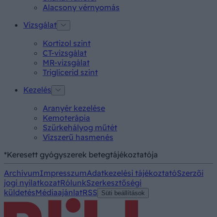
Alacsony vérnyomás
Vizsgálat
Kortizol szint
CT-vizsgálat
MR-vizsgálat
Triglicerid szint
Kezelés
Aranyér kezelése
Kemoterápia
Szürkehályog műtét
Vízszerű hasmenés
*Keresett gyógyszerek betegtájékoztatója
Archívum
Impresszum
Adatkezelési tájékoztató
Szerzői
jogi nyilatkozat
Rólunk
Szerkesztőségi
küldetés
Médiaajánlat
RSS
Süti beállítások