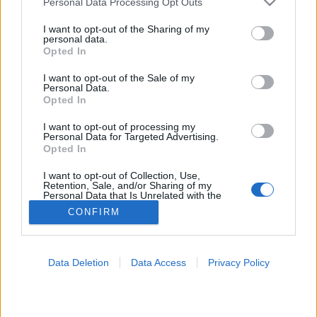
Personal Data Processing Opt Outs
services and may gather and store information including but
Csokolade
not limited to your visit or usage behaviour. You may click to
I want to opt-out of the Sharing of my
personal data.
grant or deny consent to Google and its third-party tags to
Opted In
use your data for below specified purposes in below Google
consent section.
I want to opt-out of the Sale of my
Personal Data.
Opted In
I want to opt-out of processing my
Personal Data for Targeted Advertising.
Opted In
I want to opt-out of Collection, Use,
Retention, Sale, and/or Sharing of my
Personal Data that Is Unrelated with the
Purposes for which it was collected.
CONFIRM
Opted Out
Google consents
Data Deletion
Data Access
Privacy Policy
I want to allow Google to enable storage
related to advertising like cookies on web or
device identifiers in apps.