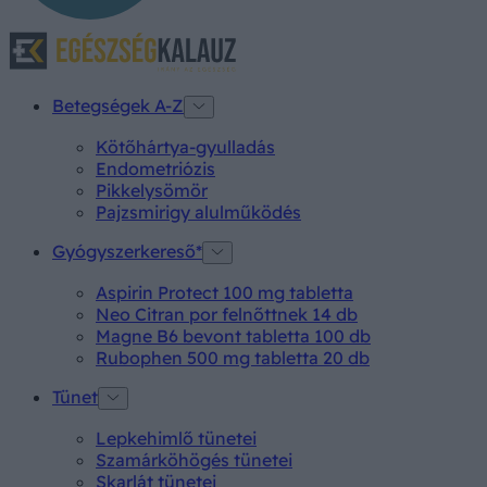
Betegségek A-Z
Kötőhártya-gyulladás
Endometriózis
Pikkelysömör
Pajzsmirigy alulműködés
Gyógyszerkereső*
Aspirin Protect 100 mg tabletta
Neo Citran por felnőttnek 14 db
Magne B6 bevont tabletta 100 db
Rubophen 500 mg tabletta 20 db
Tünet
Lepkehimlő tünetei
Szamárköhögés tünetei
Skarlát tünetei