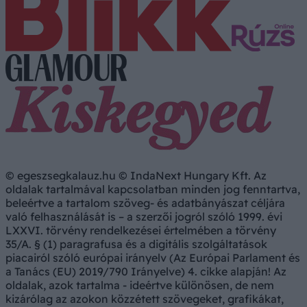
© egeszsegkalauz.hu © IndaNext Hungary Kft. Az
oldalak tartalmával kapcsolatban minden jog fenntartva,
beleértve a tartalom szöveg- és adatbányászat céljára
való felhasználását is – a szerzői jogról szóló 1999. évi
LXXVI. törvény rendelkezései értelmében a törvény
35/A. § (1) paragrafusa és a digitális szolgáltatások
piacairól szóló európai irányelv (Az Európai Parlament és
a Tanács (EU) 2019/790 Irányelve) 4. cikke alapján! Az
oldalak, azok tartalma - ideértve különösen, de nem
kizárólag az azokon közzétett szövegeket, grafikákat,