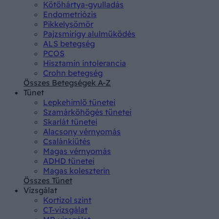
Kötőhártya-gyulladás
Endometriózis
Pikkelysömör
Pajzsmirigy alulműködés
ALS betegség
PCOS
Hisztamin intolerancia
Crohn betegség
Összes Betegségek A-Z
Tünet
Lepkehimlő tünetei
Szamárköhögés tünetei
Skarlát tünetei
Alacsony vérnyomás
Csalánkiütés
Magas vérnyomás
ADHD tünetei
Magas koleszterin
Összes Tünet
Vizsgálat
Kortizol szint
CT-vizsgálat