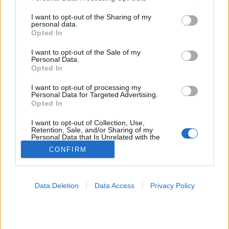
services and may gather and store information including but
Csokolade
not limited to your visit or usage behaviour. You may click to
I want to opt-out of the Sharing of my
personal data.
grant or deny consent to Google and its third-party tags to
Opted In
use your data for below specified purposes in below Google
consent section.
I want to opt-out of the Sale of my
Personal Data.
Opted In
I want to opt-out of processing my
Personal Data for Targeted Advertising.
Opted In
I want to opt-out of Collection, Use,
Retention, Sale, and/or Sharing of my
Personal Data that Is Unrelated with the
Purposes for which it was collected.
CONFIRM
Opted Out
Google consents
Data Deletion
Data Access
Privacy Policy
I want to allow Google to enable storage
related to advertising like cookies on web or
device identifiers in apps.