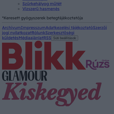
Szürkehályog műtét
Vízszerű hasmenés
*Keresett gyógyszerek betegtájékoztatója
Archívum
Impresszum
Adatkezelési tájékoztató
Szerzői
jogi nyilatkozat
Rólunk
Szerkesztőségi
küldetés
Médiaajánlat
RSS
Süti beállítások