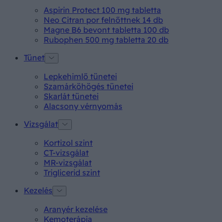
Aspirin Protect 100 mg tabletta
Neo Citran por felnőttnek 14 db
Magne B6 bevont tabletta 100 db
Rubophen 500 mg tabletta 20 db
Tünet
Lepkehimlő tünetei
Szamárköhögés tünetei
Skarlát tünetei
Alacsony vérnyomás
Vizsgálat
Kortizol szint
CT-vizsgálat
MR-vizsgálat
Triglicerid szint
Kezelés
Aranyér kezelése
Kemoterápia