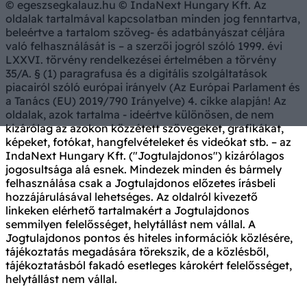
© egeszsegkalauz.hu © IndaNext Hungary Kft. Az
oldalak tartalmával kapcsolatban minden jog fenntartva,
beleértve a tartalom szöveg- és adatbányászat céljára
való felhasználását is – a szerzői jogról szóló 1999. évi
LXXVI. törvény rendelkezései értelmében a törvény
35/A. § (1) paragrafusa és a digitális szolgáltatások
piacairól szóló európai irányelv (Az Európai Parlament és
a Tanács (EU) 2019/790 Irányelve) 4. cikke alapján! Az
oldalak, azok tartalma - ideértve különösen, de nem
kizárólag az azokon közzétett szövegeket, grafikákat,
képeket, fotókat, hangfelvételeket és videókat stb. – az
IndaNext Hungary Kft. ("Jogtulajdonos") kizárólagos
jogosultsága alá esnek. Mindezek minden és bármely
felhasználása csak a Jogtulajdonos előzetes írásbeli
hozzájárulásával lehetséges. Az oldalról kivezető
linkeken elérhető tartalmakért a Jogtulajdonos
semmilyen felelősséget, helytállást nem vállal. A
Jogtulajdonos pontos és hiteles információk közlésére,
tájékoztatás megadására törekszik, de a közlésből,
tájékoztatásból fakadó esetleges károkért felelősséget,
helytállást nem vállal.