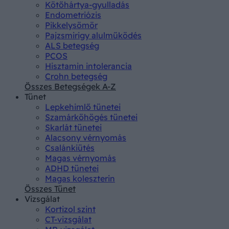
Kötőhártya-gyulladás
Endometriózis
Pikkelysömör
Pajzsmirigy alulműködés
ALS betegség
PCOS
Hisztamin intolerancia
Crohn betegség
Összes Betegségek A-Z
Tünet
Lepkehimlő tünetei
Szamárköhögés tünetei
Skarlát tünetei
Alacsony vérnyomás
Csalánkiütés
Magas vérnyomás
ADHD tünetei
Magas koleszterin
Összes Tünet
Vizsgálat
Kortizol szint
CT-vizsgálat