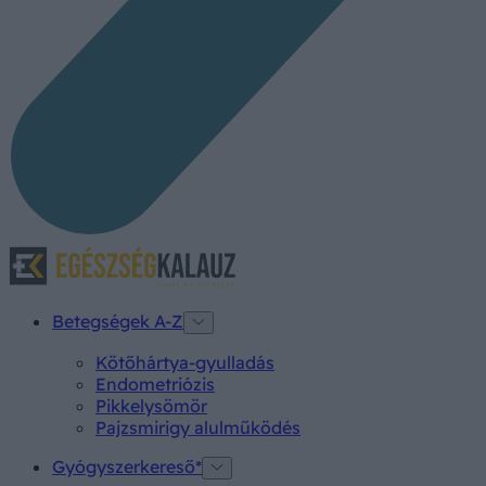
Betegségek A-Z
Kötőhártya-gyulladás
Endometriózis
Pikkelysömör
Pajzsmirigy alulműködés
Gyógyszerkereső*