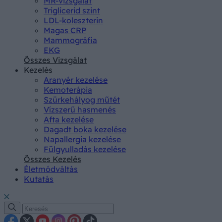
MR-vizsgálat
Triglicerid szint
LDL-koleszterin
Magas CRP
Mammográfia
EKG
Összes Vizsgálat
Kezelés
Aranyér kezelése
Kemoterápia
Szürkehályog műtét
Vízszerű hasmenés
Afta kezelése
Dagadt boka kezelése
Napallergia kezelése
Fülgyulladás kezelése
Összes Kezelés
Életmódváltás
Kutatás