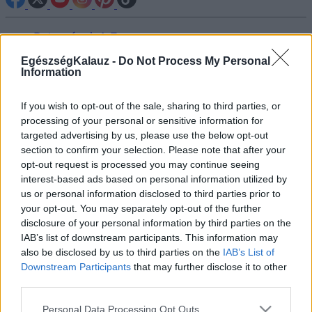
Betegségek A-Z
Tünet
EgészségKalauz -
Do Not Process My Personal
Vizsgálat
Information
Kezelés
Életmódváltás
Kutatás
If you wish to opt-out of the sale, sharing to third parties, or
Prevenció
processing of your personal or sensitive information for
Hírek
targeted advertising by us, please use the below opt-out
Videók
section to confirm your selection. Please note that after your
Kisállatok egészsége
opt-out request is processed you may continue seeing
interest-based ads based on personal information utilized by
#allergia
#influenza
#cukorbetegség
us or personal information disclosed to third parties prior to
#orvosmeteorológia
#vérnyomás
#stroke
#rákbetegség
your opt-out. You may separately opt-out of the further
#pajzsmirigy
#reflux
#ekcéma
#herpesz
disclosure of your personal information by third parties on the
Regisztráció
IAB’s list of downstream participants. This information may
also be disclosed by us to third parties on the
IAB’s List of
Downstream Participants
that may further disclose it to other
third parties.
Please note that this website/app uses one or more Google
Csokolade
Personal Data Processing Opt Outs