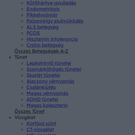
Kötőhártya-gyulladás
Endometriózis
Pikkelysömör
Pajzsmirigy alulműködés
ALS betegség
PCOS
Hisztamin intolerancia
Crohn betegség
Összes Betegségek A-Z
Tünet
Lepkehimlő tünetei
Szamárköhögés tünetei
Skarlát tünetei
Alacsony vérnyomás
Csalánkiütés
Magas vérnyomás
ADHD tünetei
Magas koleszterin
Összes Tünet
Vizsgálat
Kortizol szint
CT-vizsgálat