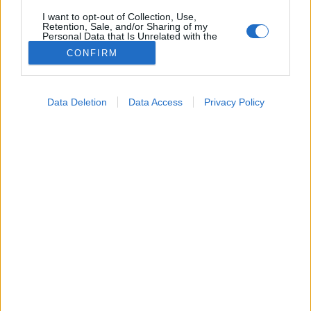
I want to opt-out of Collection, Use,
Csomó
Retention, Sale, and/or Sharing of my
Personal Data that Is Unrelated with the
Purposes for which it was collected.
CONFIRM
Opted Out
Google consents
Data Deletion
Data Access
Privacy Policy
I want to allow Google to enable storage
related to advertising like cookies on web or
device identifiers in apps.
I want to allow my user data to be sent to
Google for online advertising purposes.
I want to allow Google to send me
personalized advertising.
I want to allow Google to enable storage
related to analytics like cookies on web or
device identifiers in apps.