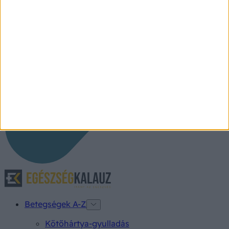
Betegségek A-Z
Kötőhártya-gyulladás