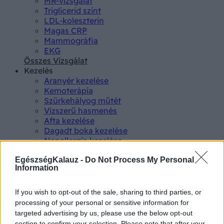
MR-vizsgálat
Triglicerid szint
LDL-koleszterin
Magas CRP
Mammográfia
EKG
Összes Vizsgálat
Kezelés
Aranyér kezelése
Kemoterápia
Szürkehályog műtét
Vízszerű hasmenés
Afta kezelése
Dagadt boka kezelése
Napallergia kezelése
Fülgyulladás kezelése
Összes Kezelés
EgészségKalauz -
Do Not Process My Personal
Information
Életmódváltás
Kutatás
If you wish to opt-out of the sale, sharing to third parties, or
processing of your personal or sensitive information for
targeted advertising by us, please use the below opt-out
section to confirm your selection. Please note that after your