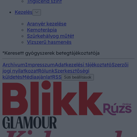
Triglicerid szint
Kezelés
Aranyér kezelése
Kemoterápia
Szürkehályog műtét
Vízszerű hasmenés
*Keresett gyógyszerek betegtájékoztatója
Archívum
Impresszum
Adatkezelési tájékoztató
Szerzői
jogi nyilatkozat
Rólunk
Szerkesztőségi
küldetés
Médiaajánlat
RSS
Süti beállítások