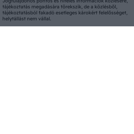
Jogtulajdonos pontos és hiteles információk közlésére,
tájékoztatás megadására törekszik, de a közlésből,
tájékoztatásból fakadó esetleges károkért felelősséget,
helytállást nem vállal.