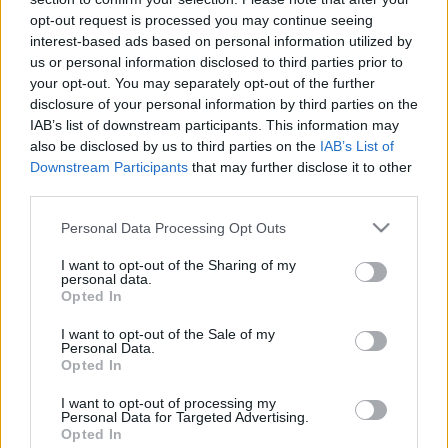
opt-out request is processed you may continue seeing
interest-based ads based on personal information utilized by
Betegségek A-Z
us or personal information disclosed to third parties prior to
Tünet
your opt-out. You may separately opt-out of the further
Vizsgálat
disclosure of your personal information by third parties on the
Kezelés
IAB’s list of downstream participants. This information may
Életmódváltás
also be disclosed by us to third parties on the
IAB’s List of
Kutatás
Downstream Participants
that may further disclose it to other
Prevenció
third parties.
Hírek
Videók
Please note that this website/app uses one or more Google
Personal Data Processing Opt Outs
Kisállatok egészsége
services and may gather and store information including but
not limited to your visit or usage behaviour. You may click to
I want to opt-out of the Sharing of my
#allergia
#influenza
#cukorbetegség
personal data.
grant or deny consent to Google and its third-party tags to
#orvosmeteorológia
#vérnyomás
#stroke
#rákbetegség
Opted In
use your data for below specified purposes in below Google
#pajzsmirigy
#reflux
#ekcéma
#herpesz
consent section.
I want to opt-out of the Sale of my
Regisztráció
Personal Data.
Opted In
I want to opt-out of processing my
Personal Data for Targeted Advertising.
Opted In
Csomó