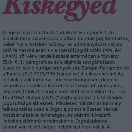
© egeszsegkalauz.hu © IndaNext Hungary Kft. Az
oldalak tartalmával kapcsolatban minden jog fenntartva,
beleértve a tartalom szöveg- és adatbányászat céljára
való felhasználását is – a szerzői jogról szóló 1999. évi
LXXVI. törvény rendelkezései értelmében a törvény
35/A. § (1) paragrafusa és a digitális szolgáltatások
piacairól szóló európai irányelv (Az Európai Parlament és
a Tanács (EU) 2019/790 Irányelve) 4. cikke alapján! Az
oldalak, azok tartalma - ideértve különösen, de nem
kizárólag az azokon közzétett szövegeket, grafikákat,
képeket, fotókat, hangfelvételeket és videókat stb. – az
IndaNext Hungary Kft. ("Jogtulajdonos") kizárólagos
jogosultsága alá esnek. Mindezek minden és bármely
felhasználása csak a Jogtulajdonos előzetes írásbeli
hozzájárulásával lehetséges. Az oldalról kivezető
linkeken elérhető tartalmakért a Jogtulajdonos
semmilyen felelősséget, helytállást nem vállal. A