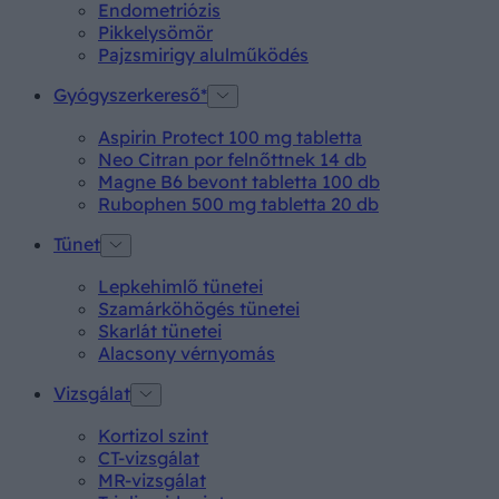
Endometriózis
Pikkelysömör
Pajzsmirigy alulműködés
Gyógyszerkereső*
Aspirin Protect 100 mg tabletta
Neo Citran por felnőttnek 14 db
Magne B6 bevont tabletta 100 db
Rubophen 500 mg tabletta 20 db
Tünet
Lepkehimlő tünetei
Szamárköhögés tünetei
Skarlát tünetei
Alacsony vérnyomás
Vizsgálat
Kortizol szint
CT-vizsgálat
MR-vizsgálat