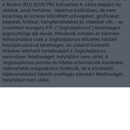
a Tanács (EU) 2019/790 Irányelve) 4. cikke alapján! Az
oldalak, azok tartalma - ideértve különösen, de nem
kizárólag az azokon közzétett szövegeket, grafikákat,
képeket, fotókat, hangfelvételeket és videókat stb. – az
IndaNext Hungary Kft. ("Jogtulajdonos") kizárólagos
jogosultsága alá esnek. Mindezek minden és bármely
felhasználása csak a Jogtulajdonos előzetes írásbeli
hozzájárulásával lehetséges. Az oldalról kivezető
linkeken elérhető tartalmakért a Jogtulajdonos
semmilyen felelősséget, helytállást nem vállal. A
Jogtulajdonos pontos és hiteles információk közlésére,
tájékoztatás megadására törekszik, de a közlésből,
tájékoztatásból fakadó esetleges károkért felelősséget,
helytállást nem vállal.