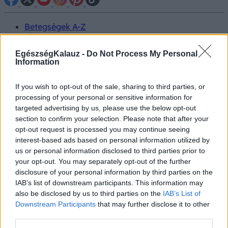
Betegségek A-Z
Tünet
Vizsgálat
EgészségKalauz -
Do Not Process My Personal
Kezelés
Information
Életmódváltás
Kutatás
Prevenció
If you wish to opt-out of the sale, sharing to third parties, or
Hírek
processing of your personal or sensitive information for
Videók
targeted advertising by us, please use the below opt-out
Kisállatok egészsége
section to confirm your selection. Please note that after your
opt-out request is processed you may continue seeing
interest-based ads based on personal information utilized by
#allergia
#influenza
#cukorbetegség
#orvosmeteorológia
#vérnyomás
#stroke
#rákbetegség
us or personal information disclosed to third parties prior to
#pajzsmirigy
#reflux
#ekcéma
#herpesz
your opt-out. You may separately opt-out of the further
Regisztráció
disclosure of your personal information by third parties on the
IAB’s list of downstream participants. This information may
also be disclosed by us to third parties on the
IAB’s List of
Downstream Participants
that may further disclose it to other
third parties.
Csomó