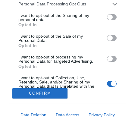
Please note that this website/app uses one or more Google
Personal Data Processing Opt Outs
services and may gather and store information including but
Csomó
not limited to your visit or usage behaviour. You may click to
I want to opt-out of the Sharing of my
personal data.
grant or deny consent to Google and its third-party tags to
Opted In
use your data for below specified purposes in below Google
consent section.
I want to opt-out of the Sale of my
Personal Data.
Opted In
I want to opt-out of processing my
Personal Data for Targeted Advertising.
Opted In
I want to opt-out of Collection, Use,
Retention, Sale, and/or Sharing of my
Personal Data that Is Unrelated with the
Purposes for which it was collected.
CONFIRM
Opted Out
Google consents
Data Deletion
Data Access
Privacy Policy
I want to allow Google to enable storage
related to advertising like cookies on web or
device identifiers in apps.