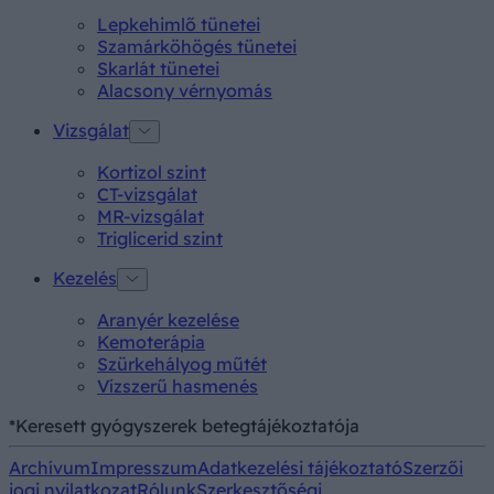
Lepkehimlő tünetei
Szamárköhögés tünetei
Skarlát tünetei
Alacsony vérnyomás
Vizsgálat
Kortizol szint
CT-vizsgálat
MR-vizsgálat
Triglicerid szint
Kezelés
Aranyér kezelése
Kemoterápia
Szürkehályog műtét
Vízszerű hasmenés
*Keresett gyógyszerek betegtájékoztatója
Archívum
Impresszum
Adatkezelési tájékoztató
Szerzői
jogi nyilatkozat
Rólunk
Szerkesztőségi