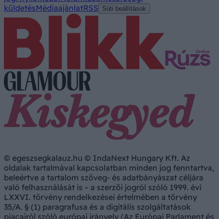
küldetés
Médiaajánlat
RSS
Süti beállítások
© egeszsegkalauz.hu © IndaNext Hungary Kft. Az
oldalak tartalmával kapcsolatban minden jog fenntartva,
beleértve a tartalom szöveg- és adatbányászat céljára
való felhasználását is – a szerzői jogról szóló 1999. évi
LXXVI. törvény rendelkezései értelmében a törvény
35/A. § (1) paragrafusa és a digitális szolgáltatások
piacairól szóló európai irányelv (Az Európai Parlament és