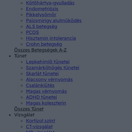
Kötőhártya-gyulladás
Endometriózis
Pikkelysömör
Pajzsmirigy alulműködés
ALS betegség
PCOS
Hisztamin intolerancia
Crohn betegség
Összes Betegségek A-Z
Tünet
Lepkehimlő tünetei
Szamárköhögés tünetei
Skarlát tünetei
Alacsony vérnyomás
Csalánkiütés
Magas vérnyomás
ADHD tünetei
Magas koleszterin
Összes Tünet
Vizsgálat
Kortizol szint
CT-vizsgálat