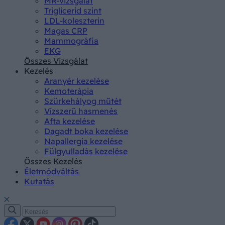
MR-vizsgálat
Triglicerid szint
LDL-koleszterin
Magas CRP
Mammográfia
EKG
Összes Vizsgálat
Kezelés
Aranyér kezelése
Kemoterápia
Szürkehályog műtét
Vízszerű hasmenés
Afta kezelése
Dagadt boka kezelése
Napallergia kezelése
Fülgyulladás kezelése
Összes Kezelés
Életmódváltás
Kutatás