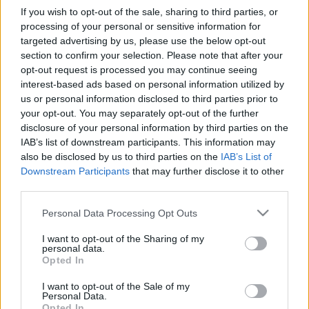
MR-vizsgálat
If you wish to opt-out of the sale, sharing to third parties, or
Triglicerid szint
processing of your personal or sensitive information for
LDL-koleszterin
Magas CRP
targeted advertising by us, please use the below opt-out
Mammográfia
section to confirm your selection. Please note that after your
EKG
opt-out request is processed you may continue seeing
Összes Vizsgálat
interest-based ads based on personal information utilized by
Kezelés
us or personal information disclosed to third parties prior to
Aranyér kezelése
your opt-out. You may separately opt-out of the further
Kemoterápia
disclosure of your personal information by third parties on the
Szürkehályog műtét
IAB’s list of downstream participants. This information may
Vízszerű hasmenés
also be disclosed by us to third parties on the
IAB’s List of
Afta kezelése
Downstream Participants
that may further disclose it to other
Dagadt boka kezelése
third parties.
Napallergia kezelése
Fülgyulladás kezelése
Please note that this website/app uses one or more Google
Personal Data Processing Opt Outs
Összes Kezelés
services and may gather and store information including but
Életmódváltás
not limited to your visit or usage behaviour. You may click to
I want to opt-out of the Sharing of my
Kutatás
personal data.
grant or deny consent to Google and its third-party tags to
Opted In
use your data for below specified purposes in below Google
consent section.
I want to opt-out of the Sale of my
Personal Data.
Opted In