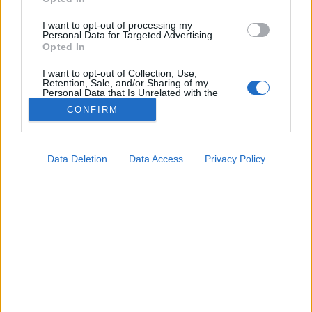
I want to opt-out of processing my
Betegségek A-Z
Personal Data for Targeted Advertising.
Opted In
Tünet
Vizsgálat
I want to opt-out of Collection, Use,
Kezelés
Retention, Sale, and/or Sharing of my
Életmódváltás
Personal Data that Is Unrelated with the
Purposes for which it was collected.
Kutatás
CONFIRM
Opted Out
Prevenció
Hírek
Google consents
Videók
Data Deletion
Data Access
Privacy Policy
Kisállatok egészsége
I want to allow Google to enable storage
related to advertising like cookies on web or
#allergia
#influenza
#cukorbetegség
device identifiers in apps.
#orvosmeteorológia
#vérnyomás
#stroke
#rákbetegség
#pajzsmirigy
#reflux
#ekcéma
#herpesz
I want to allow my user data to be sent to
Regisztráció
Google for online advertising purposes.
I want to allow Google to send me
personalized advertising.
Doktor24