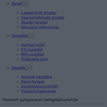
Tünet
Lepkehimlő tünetei
Szamárköhögés tünetei
Skarlát tünetei
Alacsony vérnyomás
Vizsgálat
Kortizol szint
CT-vizsgálat
MR-vizsgálat
Triglicerid szint
Kezelés
Aranyér kezelése
Kemoterápia
Szürkehályog műtét
Vízszerű hasmenés
*Keresett gyógyszerek betegtájékoztatója