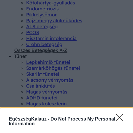
Kötőhártya-gyulladás
Endometriózis
Pikkelysömör
Pajzsmirigy alulműködés
ALS betegség
PCOS
Hisztamin intolerancia
Crohn betegség
Összes Betegségek A-Z
Tünet
Lepkehimlő tünetei
Szamárköhögés tünetei
Skarlát tünetei
Alacsony vérnyomás
Csalánkiütés
Magas vérnyomás
ADHD tünetei
Magas koleszterin
Összes Tünet
Vizsgálat
EgészségKalauz -
Do Not Process My Personal
Kortizol szint
Information
CT-vizsgálat