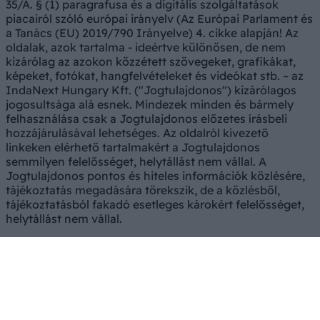
35/A. § (1) paragrafusa és a digitális szolgáltatások
piacairól szóló európai irányelv (Az Európai Parlament és
a Tanács (EU) 2019/790 Irányelve) 4. cikke alapján! Az
oldalak, azok tartalma - ideértve különösen, de nem
kizárólag az azokon közzétett szövegeket, grafikákat,
képeket, fotókat, hangfelvételeket és videókat stb. – az
IndaNext Hungary Kft. ("Jogtulajdonos") kizárólagos
jogosultsága alá esnek. Mindezek minden és bármely
felhasználása csak a Jogtulajdonos előzetes írásbeli
hozzájárulásával lehetséges. Az oldalról kivezető
linkeken elérhető tartalmakért a Jogtulajdonos
semmilyen felelősséget, helytállást nem vállal. A
Jogtulajdonos pontos és hiteles információk közlésére,
tájékoztatás megadására törekszik, de a közlésből,
tájékoztatásból fakadó esetleges károkért felelősséget,
helytállást nem vállal.