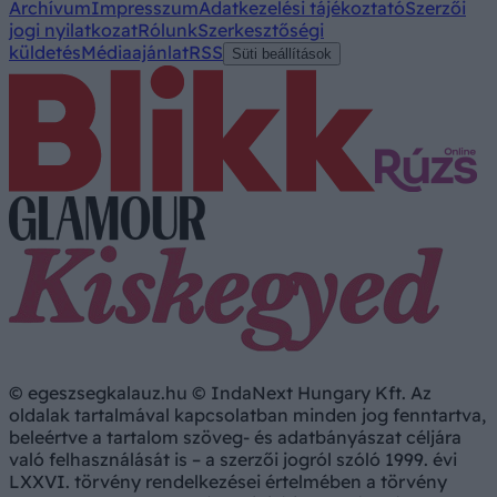
Archívum
Impresszum
Adatkezelési tájékoztató
Szerzői
jogi nyilatkozat
Rólunk
Szerkesztőségi
küldetés
Médiaajánlat
RSS
Süti beállítások
© egeszsegkalauz.hu © IndaNext Hungary Kft. Az
oldalak tartalmával kapcsolatban minden jog fenntartva,
beleértve a tartalom szöveg- és adatbányászat céljára
való felhasználását is – a szerzői jogról szóló 1999. évi
LXXVI. törvény rendelkezései értelmében a törvény