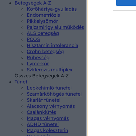
Opted 
Betegségek A-Z
Kötőhártya-gyulladás
Endometriózis
Google 
Pikkelysömör
Pajzsmirigy alulműködés
I want t
ALS betegség
web or d
PCOS
Hisztamin intolerancia
I want t
Crohn betegség
purpose
Rühesség
Lyme-kór
I want 
Szklerózis multiplex
Összes Betegségek A-Z
I want t
Tünet
web or d
Lepkehimlő tünetei
Szamárköhögés tünetei
I want t
Skarlát tünetei
or app.
Alacsony vérnyomás
Csalánkiütés
I want t
Magas vérnyomás
ADHD tünetei
Magas koleszterin
I want t