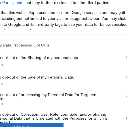
Participants
that may further disclose it to other third parties.
 that this website/app uses one or more Google services and may gath
including but not limited to your visit or usage behaviour. You may click 
 to Google and its third-party tags to use your data for below specifi
ogle consent section.
l Data Processing Opt Outs
o opt-out of the Sharing of my personal data.
In
o opt-out of the Sale of my Personal Data.
In
to opt-out of processing my Personal Data for Targeted
ing.
In
o opt-out of Collection, Use, Retention, Sale, and/or Sharing
ersonal Data that Is Unrelated with the Purposes for which it
lected.