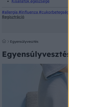
Kisállatok egészsége
#allergia
#influenza
#cukorbetegség
#orvosmeteorológi
Regisztráció
Egyensúlyvesztés
Egyensúlyvesztés