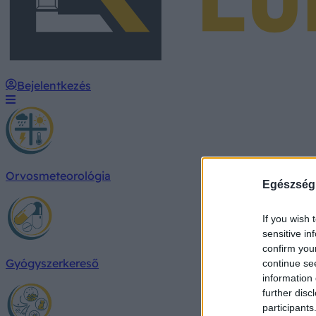
Bejelentkezés
Orvosmeteorológia
Egészség
If you wish 
sensitive in
confirm you
Gyógyszerkereső
continue se
information 
further disc
participants