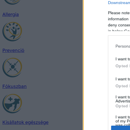
Downstream 
Please note
Allergia
information 
deny consent
in below Go
Persona
Prevenció
I want t
Opted 
I want t
Fókuszban
Opted 
I want 
Advertis
Opted 
I want t
of my P
Kisállatok egészsége
was col