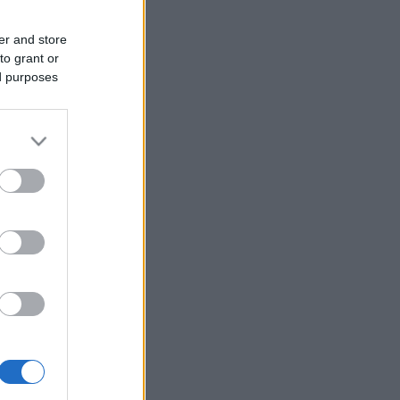
er and store
to grant or
ed purposes