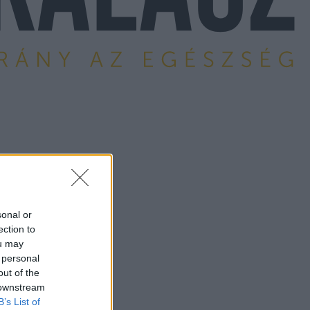
sonal or
ection to
ou may
 personal
out of the
 downstream
B’s List of