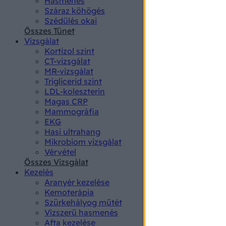
Hasmenés
authenti
Száraz köhögés
Szédülés okai
Összes Tünet
Vizsgálat
Kortizol szint
CT-vizsgálat
MR-vizsgálat
Triglicerid szint
LDL-koleszterin
Magas CRP
Mammográfia
EKG
Hasi ultrahang
Mikrobiom vizsgálat
Vérvétel
Összes Vizsgálat
Kezelés
Aranyér kezelése
Kemoterápia
Szürkehályog műtét
Vízszerű hasmenés
Afta kezelése