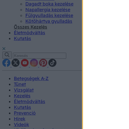
Dagadt boka kezelése
Napallergia kezelése
Fülgyulladás kezelése
Kötőhártya gyulladás
Összes Kezelés
Életmódváltás
Kutatás
Betegségek A-Z
Tünet
Vizsgálat
Kezelés
Életmódváltás
Kutatás
Prevenció
Hírek
Videók