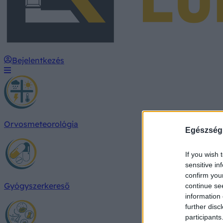
Bejelentkezés
Orvosmeteorológia
Egészség
If you wish 
sensitive in
confirm you
Gyógyszerkereső
continue se
information 
further disc
participants