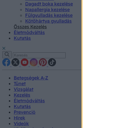
Dagadt boka kezelése
Napallergia kezelése
Fülgyulladás kezelése
Kötőhártya gyulladás
Összes Kezelés
Életmódváltás
Kutatás
Betegségek A-Z
Tünet
Vizsgálat
Kezelés
Életmódváltás
Kutatás
Prevenció
Hírek
Videók