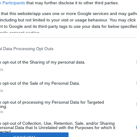
Participants
that may further disclose it to other third parties.
 that this website/app uses one or more Google services and may gath
including but not limited to your visit or usage behaviour. You may click 
 to Google and its third-party tags to use your data for below specifi
ogle consent section.
l Data Processing Opt Outs
o opt-out of the Sharing of my personal data.
In
o opt-out of the Sale of my Personal Data.
In
to opt-out of processing my Personal Data for Targeted
ing.
In
o opt-out of Collection, Use, Retention, Sale, and/or Sharing
ersonal Data that Is Unrelated with the Purposes for which it
lected.