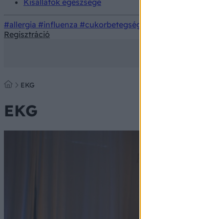
Kisállatok egészsége
#allergia
#influenza
#cukorbetegség
#orvosmeteorológi
Regisztráció
EKG
EKG