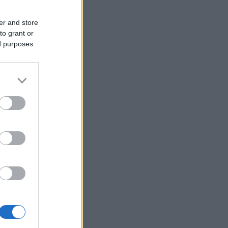
er and store
to grant or
ed purposes