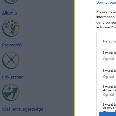
Downstream 
Please note
Allergia
information 
deny consent
in below Go
Persona
Prevenció
I want t
Opted 
I want t
Fókuszban
Opted 
I want 
Advertis
Opted 
I want t
of my P
Kisállatok egészsége
was col