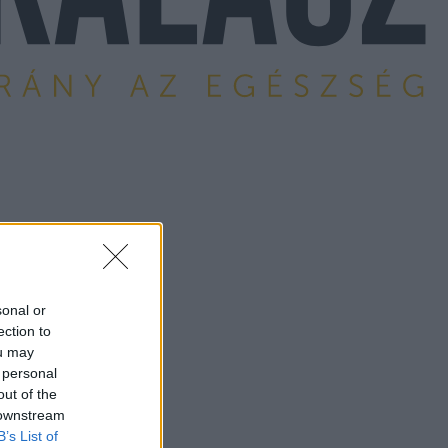
sonal or
ection to
ou may
 personal
out of the
 downstream
B’s List of