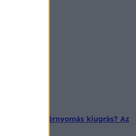
okozhatja ezt vérnyomás kiugrás? Az