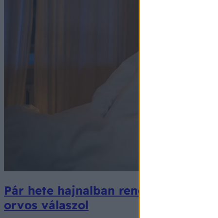
Pár hete hajnalban rendszeresen fel
orvos válaszol