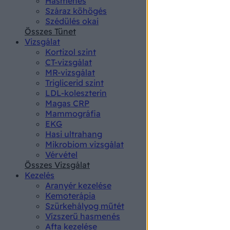
Hasmenés
authenti
Száraz köhögés
Szédülés okai
Összes Tünet
Vizsgálat
Kortizol szint
CT-vizsgálat
MR-vizsgálat
Triglicerid szint
LDL-koleszterin
Magas CRP
Mammográfia
EKG
Hasi ultrahang
Mikrobiom vizsgálat
Vérvétel
Összes Vizsgálat
Kezelés
Aranyér kezelése
Kemoterápia
Szürkehályog műtét
Vízszerű hasmenés
Afta kezelése