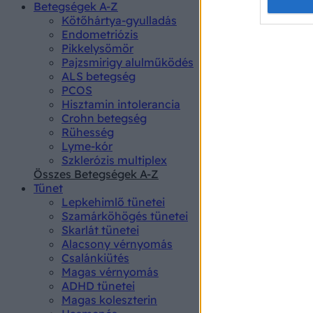
Opted 
Betegségek A-Z
Kötőhártya-gyulladás
Endometriózis
Google 
Pikkelysömör
Pajzsmirigy alulműködés
I want t
ALS betegség
web or d
PCOS
Hisztamin intolerancia
I want t
Crohn betegség
purpose
Rühesség
Lyme-kór
I want 
Szklerózis multiplex
Összes Betegségek A-Z
I want t
Tünet
web or d
Lepkehimlő tünetei
Szamárköhögés tünetei
I want t
Skarlát tünetei
or app.
Alacsony vérnyomás
Csalánkiütés
I want t
Magas vérnyomás
ADHD tünetei
Magas koleszterin
I want t