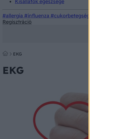
Kisállatok egészsége
#allergia
#influenza
#cukorbetegség
#orvosmeteorológi
Regisztráció
EKG
EKG