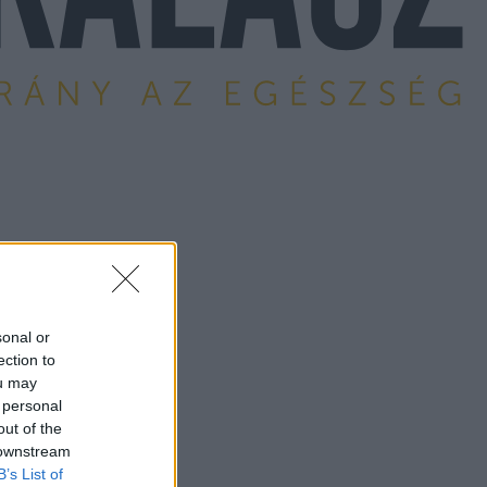
sonal or
ection to
ou may
 personal
out of the
 downstream
B’s List of