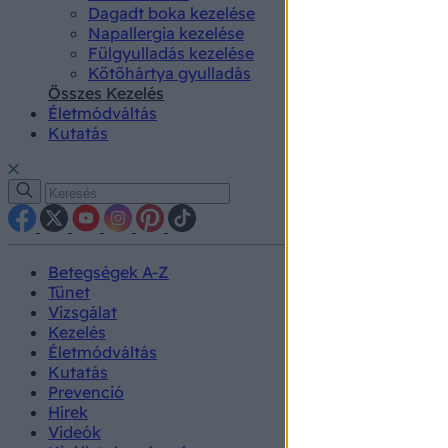
Dagadt boka kezelése
Napallergia kezelése
Fülgyulladás kezelése
Kötőhártya gyulladás
Összes Kezelés
Életmódváltás
Kutatás
Betegségek A-Z
Tünet
Vizsgálat
Kezelés
Életmódváltás
Kutatás
Prevenció
Hírek
Videók