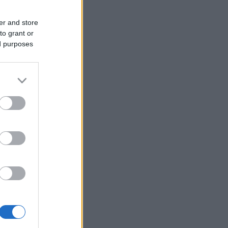
er and store
to grant or
ed purposes