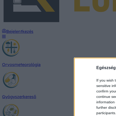
Bejelentkezés
Orvosmeteorológia
Egészség
If you wish 
sensitive in
confirm you
Gyógyszerkereső
continue se
information 
further disc
participants