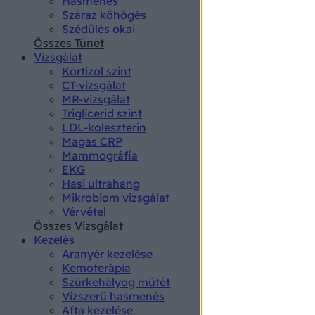
Hasmenés
authenti
Száraz köhögés
Szédülés okai
Összes Tünet
Vizsgálat
Kortizol szint
CT-vizsgálat
MR-vizsgálat
Triglicerid szint
LDL-koleszterin
Magas CRP
Mammográfia
EKG
Hasi ultrahang
Mikrobiom vizsgálat
Vérvétel
Összes Vizsgálat
Kezelés
Aranyér kezelése
Kemoterápia
Szürkehályog műtét
Vízszerű hasmenés
Afta kezelése