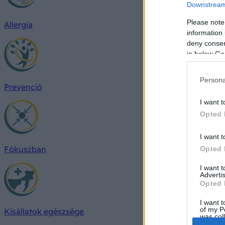
Downstream 
Please note
Allergia
information 
deny consent
in below Go
Persona
Prevenció
I want t
Opted 
I want t
Fókuszban
Opted 
I want 
Advertis
Opted 
I want t
of my P
Kisállatok egészsége
was col