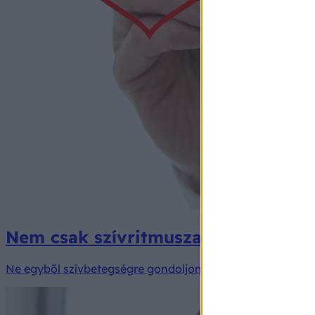
Nem csak szívritmuszavar lehet az 
Ne egyből szívbetegségre gondoljon, ha erősebben dobog 