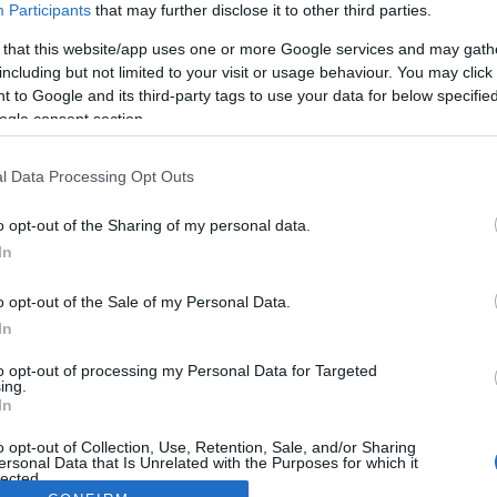
Participants
that may further disclose it to other third parties.
 that this website/app uses one or more Google services and may gath
including but not limited to your visit or usage behaviour. You may click 
 to Google and its third-party tags to use your data for below specifi
ogle consent section.
l Data Processing Opt Outs
o opt-out of the Sharing of my personal data.
In
o opt-out of the Sale of my Personal Data.
In
to opt-out of processing my Personal Data for Targeted
ing.
In
o opt-out of Collection, Use, Retention, Sale, and/or Sharing
ersonal Data that Is Unrelated with the Purposes for which it
lected.