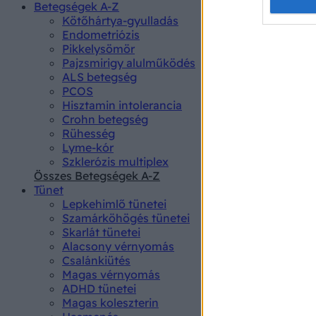
Opted 
Betegségek A-Z
Kötőhártya-gyulladás
Endometriózis
Google 
Pikkelysömör
Pajzsmirigy alulműködés
I want t
ALS betegség
web or d
PCOS
Hisztamin intolerancia
I want t
Crohn betegség
purpose
Rühesség
Lyme-kór
I want 
Szklerózis multiplex
Összes Betegségek A-Z
I want t
Tünet
web or d
Lepkehimlő tünetei
Szamárköhögés tünetei
I want t
Skarlát tünetei
or app.
Alacsony vérnyomás
Csalánkiütés
I want t
Magas vérnyomás
ADHD tünetei
Magas koleszterin
I want t