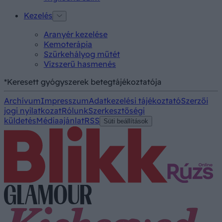
Kezelés
Aranyér kezelése
Kemoterápia
Szürkehályog műtét
Vízszerű hasmenés
*Keresett gyógyszerek betegtájékoztatója
Archívum
Impresszum
Adatkezelési tájékoztató
Szerzői
jogi nyilatkozat
Rólunk
Szerkesztőségi
küldetés
Médiaajánlat
RSS
Süti beállítások