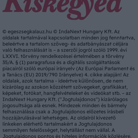
© egeszsegkalauz.hu © IndaNext Hungary Kft. Az
oldalak tartalmával kapcsolatban minden jog fenntartva,
beleértve a tartalom szöveg- és adatbányászat céljára
való felhasználását is – a szerzői jogról szóló 1999. évi
LXXVI. törvény rendelkezései értelmében a törvény
35/A. § (1) paragrafusa és a digitális szolgáltatások
piacairól szóló európai irányelv (Az Európai Parlament és
a Tanács (EU) 2019/790 Irányelve) 4. cikke alapján! Az
oldalak, azok tartalma - ideértve különösen, de nem
kizárólag az azokon közzétett szövegeket, grafikákat,
képeket, fotókat, hangfelvételeket és videókat stb. – az
IndaNext Hungary Kft. ("Jogtulajdonos") kizárólagos
jogosultsága alá esnek. Mindezek minden és bármely
felhasználása csak a Jogtulajdonos előzetes írásbeli
hozzájárulásával lehetséges. Az oldalról kivezető
linkeken elérhető tartalmakért a Jogtulajdonos
semmilyen felelősséget, helytállást nem vállal. A
Jogtulajdonos pontos és hiteles információk közlésére,