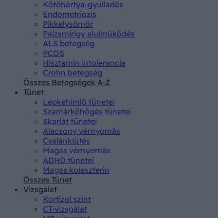
Kötőhártya-gyulladás
Endometriózis
Pikkelysömör
Pajzsmirigy alulműködés
ALS betegség
PCOS
Hisztamin intolerancia
Crohn betegség
Összes Betegségek A-Z
Tünet
Lepkehimlő tünetei
Szamárköhögés tünetei
Skarlát tünetei
Alacsony vérnyomás
Csalánkiütés
Magas vérnyomás
ADHD tünetei
Magas koleszterin
Összes Tünet
Vizsgálat
Kortizol szint
CT-vizsgálat