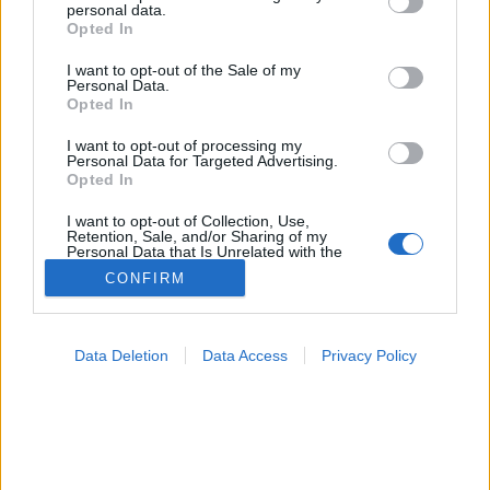
personal data.
grant or deny consent to Google and its third-party tags to
Opted In
use your data for below specified purposes in below Google
Betegségek A-Z
consent section.
I want to opt-out of the Sale of my
Tünet
Personal Data.
Vizsgálat
Opted In
Kezelés
Életmódváltás
I want to opt-out of processing my
Personal Data for Targeted Advertising.
Kutatás
Opted In
Prevenció
Hírek
I want to opt-out of Collection, Use,
Videók
Retention, Sale, and/or Sharing of my
Kisállatok egészsége
Personal Data that Is Unrelated with the
Purposes for which it was collected.
CONFIRM
Opted Out
#allergia
#influenza
#cukorbetegség
#orvosmeteorológia
#vérnyomás
#stroke
#rákbetegség
Google consents
#pajzsmirigy
#reflux
#ekcéma
#herpesz
Data Deletion
Data Access
Privacy Policy
Regisztráció
I want to allow Google to enable storage
related to advertising like cookies on web or
device identifiers in apps.
I want to allow my user data to be sent to
Élelmiszeripar
Google for online advertising purposes.