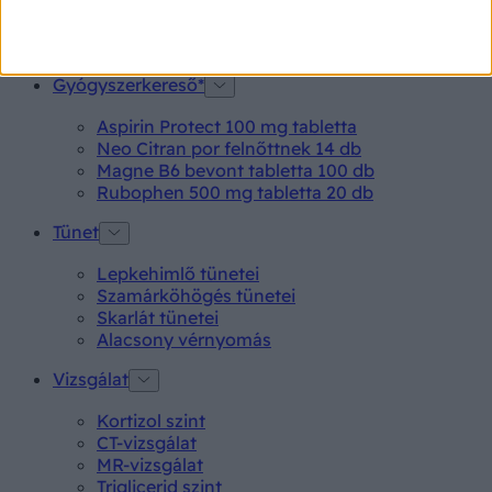
Endometriózis
Pikkelysömör
Pajzsmirigy alulműködés
Gyógyszerkereső*
Aspirin Protect 100 mg tabletta
Neo Citran por felnőttnek 14 db
Magne B6 bevont tabletta 100 db
Rubophen 500 mg tabletta 20 db
Tünet
Lepkehimlő tünetei
Szamárköhögés tünetei
Skarlát tünetei
Alacsony vérnyomás
Vizsgálat
Kortizol szint
CT-vizsgálat
MR-vizsgálat
Triglicerid szint