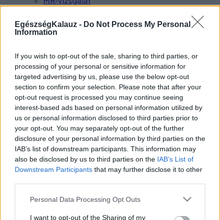
MR-vizsgálat
Triglicerid szint
LDL-koleszterin
EgészségKalauz -
Do Not Process My Personal
Magas CRP
Information
Mammográfia
EKG
If you wish to opt-out of the sale, sharing to third parties, or
Összes Vizsgálat
processing of your personal or sensitive information for
Kezelés
targeted advertising by us, please use the below opt-out
Aranyér kezelése
section to confirm your selection. Please note that after your
Kemoterápia
opt-out request is processed you may continue seeing
Szürkehályog műtét
Vízszerű hasmenés
interest-based ads based on personal information utilized by
Afta kezelése
us or personal information disclosed to third parties prior to
Dagadt boka kezelése
your opt-out. You may separately opt-out of the further
Napallergia kezelése
disclosure of your personal information by third parties on the
Fülgyulladás kezelése
IAB’s list of downstream participants. This information may
Összes Kezelés
also be disclosed by us to third parties on the
IAB’s List of
Életmódváltás
Downstream Participants
that may further disclose it to other
Kutatás
third parties.
Please note that this website/app uses one or more Google
Personal Data Processing Opt Outs
services and may gather and store information including but
not limited to your visit or usage behaviour. You may click to
I want to opt-out of the Sharing of my