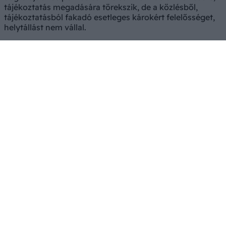
tájékoztatás megadására törekszik, de a közlésből,
tájékoztatásból fakadó esetleges károkért felelősséget,
helytállást nem vállal.