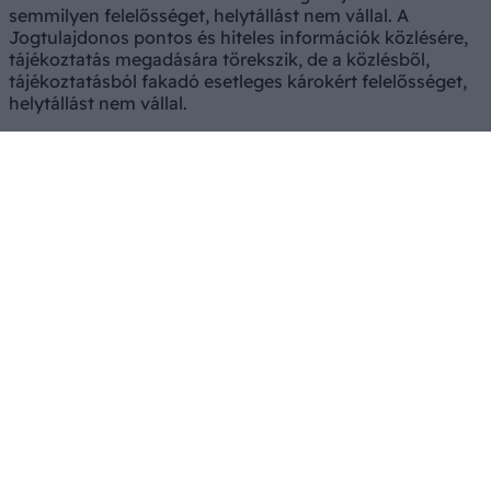
semmilyen felelősséget, helytállást nem vállal. A
Jogtulajdonos pontos és hiteles információk közlésére,
tájékoztatás megadására törekszik, de a közlésből,
tájékoztatásból fakadó esetleges károkért felelősséget,
helytállást nem vállal.