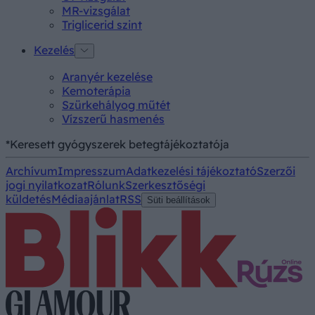
MR-vizsgálat
Triglicerid szint
Kezelés
Aranyér kezelése
Kemoterápia
Szürkehályog műtét
Vízszerű hasmenés
*Keresett gyógyszerek betegtájékoztatója
Archívum
Impresszum
Adatkezelési tájékoztató
Szerzői
jogi nyilatkozat
Rólunk
Szerkesztőségi
küldetés
Médiaajánlat
RSS
Süti beállítások