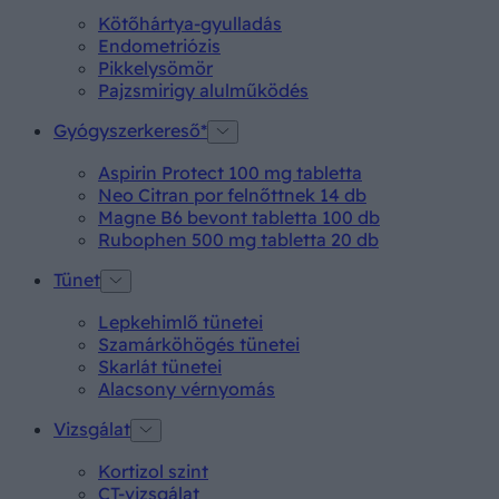
Kötőhártya-gyulladás
Endometriózis
Pikkelysömör
Pajzsmirigy alulműködés
Gyógyszerkereső*
Aspirin Protect 100 mg tabletta
Neo Citran por felnőttnek 14 db
Magne B6 bevont tabletta 100 db
Rubophen 500 mg tabletta 20 db
Tünet
Lepkehimlő tünetei
Szamárköhögés tünetei
Skarlát tünetei
Alacsony vérnyomás
Vizsgálat
Kortizol szint
CT-vizsgálat