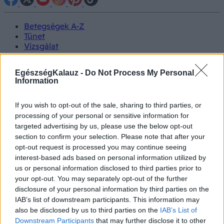
Betegségek A-Z
Tünet
Vizsgálat
Kezelés
Életmódváltás
EgészségKalauz -
Do Not Process My Personal
Kutatás
Information
Prevenció
Hírek
Videók
If you wish to opt-out of the sale, sharing to third parties, or
Kisállatok egészsége
processing of your personal or sensitive information for
targeted advertising by us, please use the below opt-out
section to confirm your selection. Please note that after your
#allergia
#influenza
#cukorbetegség
opt-out request is processed you may continue seeing
#orvosmeteorológia
#vérnyomás
#stroke
#rákbetegség
interest-based ads based on personal information utilized by
#pajzsmirigy
#reflux
#ekcéma
#herpesz
Regisztráció
us or personal information disclosed to third parties prior to
your opt-out. You may separately opt-out of the further
disclosure of your personal information by third parties on the
IAB’s list of downstream participants. This information may
also be disclosed by us to third parties on the
IAB’s List of
Emésztési problémák
Downstream Participants
that may further disclose it to other