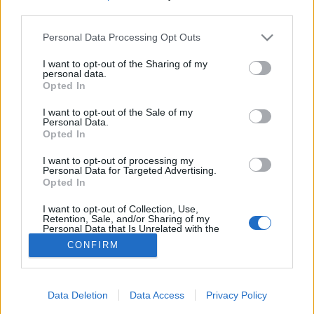
third parties.
Emésztési problémák
Please note that this website/app uses one or more Google
Personal Data Processing Opt Outs
services and may gather and store information including but
not limited to your visit or usage behaviour. You may click to
I want to opt-out of the Sharing of my
personal data.
grant or deny consent to Google and its third-party tags to
Opted In
use your data for below specified purposes in below Google
consent section.
I want to opt-out of the Sale of my
Personal Data.
Opted In
I want to opt-out of processing my
Personal Data for Targeted Advertising.
Opted In
I want to opt-out of Collection, Use,
Retention, Sale, and/or Sharing of my
Personal Data that Is Unrelated with the
Purposes for which it was collected.
CONFIRM
Opted Out
Google consents
Data Deletion
Data Access
Privacy Policy
I want to allow Google to enable storage