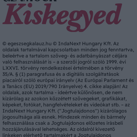
© egeszsegkalauz.hu © IndaNext Hungary Kft. Az
oldalak tartalmával kapcsolatban minden jog fenntartva,
beleértve a tartalom szöveg- és adatbányászat céljára
való felhasználását is – a szerzői jogról szóló 1999. évi
LXXVI. törvény rendelkezései értelmében a törvény
35/A. § (1) paragrafusa és a digitális szolgáltatások
piacairól szóló európai irányelv (Az Európai Parlament és
a Tanács (EU) 2019/790 Irányelve) 4. cikke alapján! Az
oldalak, azok tartalma - ideértve különösen, de nem
kizárólag az azokon közzétett szövegeket, grafikákat,
képeket, fotókat, hangfelvételeket és videókat stb. – az
IndaNext Hungary Kft. ("Jogtulajdonos") kizárólagos
jogosultsága alá esnek. Mindezek minden és bármely
felhasználása csak a Jogtulajdonos előzetes írásbeli
hozzájárulásával lehetséges. Az oldalról kivezető
linkeken elérhető tartalmakért a Jogtulajdonos