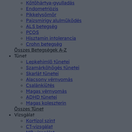
Kötőhártya-gyulladás
Endometriózis
Pikkelysömör
Pajzsmirigy alulműködés
ALS betegség
PCOS
Hisztamin intolerancia
Crohn betegség
Összes Betegségek A-Z
Tünet
Lepkehimlő tünetei
Szamárköhögés tünetei
Skarlát tünetei
Alacsony vérnyomás
Csalánkiütés
Magas vérnyomás
ADHD tünetei
Magas koleszterin
Összes Tünet
Vizsgálat
Kortizol szint
CT-vizsgálat