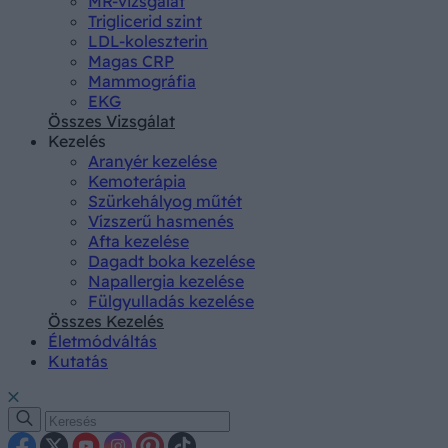
MR-vizsgálat
Triglicerid szint
LDL-koleszterin
Magas CRP
Mammográfia
EKG
Összes Vizsgálat
Kezelés
Aranyér kezelése
Kemoterápia
Szürkehályog műtét
Vízszerű hasmenés
Afta kezelése
Dagadt boka kezelése
Napallergia kezelése
Fülgyulladás kezelése
Összes Kezelés
Életmódváltás
Kutatás