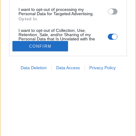
I want to opt-out of processing my
Personal Data for Targeted Advertising.
Opted In
I want to opt-out of Collection, Use,
Retention, Sale, and/or Sharing of my
Personal Data that Is Unrelated with the
Purposes for which it was collected.
CONFIRM
Opted Out
Google consents
Data Deletion
Data Access
Privacy Policy
I want to allow Google to enable storage
related to advertising like cookies on web or
Betegségek
2026. június 05. 14:34
device identifiers in apps.
Megosztás
Küldés
Küldés Messengeren
I want to allow my user data to be sent to
Google for online advertising purposes.
Tomanóczy Andrea
I want to allow Google to send me
szerkesztő
personalized advertising.
I want to allow Google to enable storage