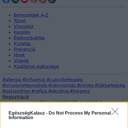
Betegségek A-Z
Tünet
Vizsgálat
Kezelés
Életmódváltás
Kutatás
Prevenció
Hírek
Videók
Kisállatok egészsége
#allergia
#influenza
#cukorbetegség
#orvosmeteorológia
#vérnyomás
#stroke
#rákbetegség
#pajzsmirigy
#reflux
#ekcéma
#herpesz
Regisztráció
Mikor a legjobb WC-re menni? A
gasztroenterológusok szerint nem az
Betegségek
időpont a legfontosabb, hanem ez az egy
EgészségKalauz -
Do Not Process My Personal
szabály
Information