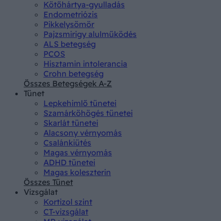
Kötőhártya-gyulladás
Endometriózis
Pikkelysömör
Pajzsmirigy alulműködés
ALS betegség
PCOS
Hisztamin intolerancia
Crohn betegség
Összes Betegségek A-Z
Tünet
Lepkehimlő tünetei
Szamárköhögés tünetei
Skarlát tünetei
Alacsony vérnyomás
Csalánkiütés
Magas vérnyomás
ADHD tünetei
Magas koleszterin
Összes Tünet
Vizsgálat
Kortizol szint
CT-vizsgálat