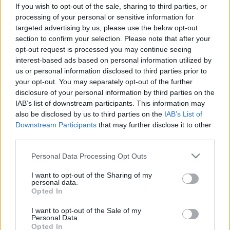
Mikor a legjobb WC-re menni? A
If you wish to opt-out of the sale, sharing to third parties, or
gasztroenterológusok szerint nem
processing of your personal or sensitive information for
targeted advertising by us, please use the below opt-out
az időpont a legfontosabb, hanem
section to confirm your selection. Please note that after your
ez az egy szabály
opt-out request is processed you may continue seeing
interest-based ads based on personal information utilized by
us or personal information disclosed to third parties prior to
your opt-out. You may separately opt-out of the further
disclosure of your personal information by third parties on the
IAB’s list of downstream participants. This information may
also be disclosed by us to third parties on the
IAB’s List of
Downstream Participants
that may further disclose it to other
third parties.
Please note that this website/app uses one or more Google
Personal Data Processing Opt Outs
services and may gather and store information including but
not limited to your visit or usage behaviour. You may click to
I want to opt-out of the Sharing of my
personal data.
grant or deny consent to Google and its third-party tags to
Opted In
use your data for below specified purposes in below Google
consent section.
I want to opt-out of the Sale of my
Personal Data.
Opted In