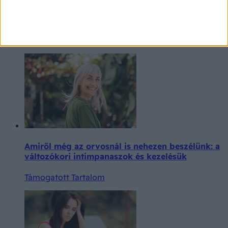
Betegségek A-Z
Extra ajánló
Amiről még az orvosnál is nehezen beszélünk: a
változókori intimpanaszok és kezelésük
Támogatott Tartalom