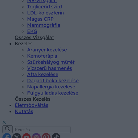
MR-vizsgálat
Triglicerid szint
LDL-koleszterin
Magas CRP
Mammográfia
EKG
Összes Vizsgálat
Kezelés
Aranyér kezelése
Kemoterápia
Szürkehályog műtét
Vízszerű hasmenés
Afta kezelése
Dagadt boka kezelése
Napallergia kezelése
Fülgyulladás kezelése
Összes Kezelés
Életmódváltás
Kutatás