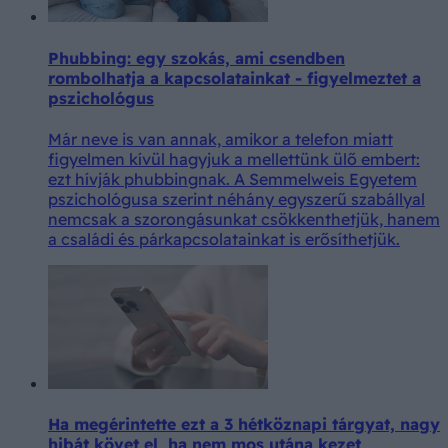
Phubbing: egy szokás, ami csendben
rombolhatja a kapcsolatainkat - figyelmeztet a
pszichológus
Már neve is van annak, amikor a telefon miatt
figyelmen kívül hagyjuk a mellettünk ülő embert:
ezt hívják phubbingnak. A Semmelweis Egyetem
pszichológusa szerint néhány egyszerű szabállyal
nemcsak a szorongásunkat csökkenthetjük, hanem
a családi és párkapcsolatainkat is erősíthetjük.
Ha megérintette ezt a 3 hétköznapi tárgyat, nagy
hibát követ el, ha nem mos utána kezet