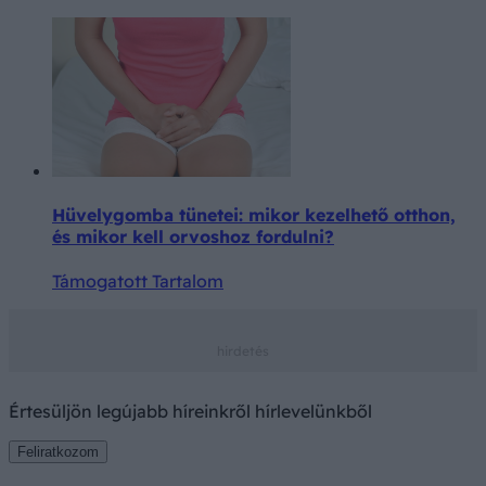
Hüvelygomba tünetei: mikor kezelhető otthon,
és mikor kell orvoshoz fordulni?
Támogatott Tartalom
Értesüljön legújabb híreinkről hírlevelünkből
Feliratkozom