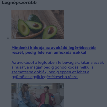
Legnépszerűbb
Mindenki kidobja az avokádó legértékesebb
részét, pedig tele van antioxidánsokkal
Az avokádót a legtöbben félbevágják, kikanalazzák
a húsát, a magját pedig gondolkodás nélkül a
szemetesbe dobják, pedig éppen ez lehet a
gyümölcs egyik legértékesebb része.